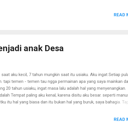
arnya daya upaya dalam menyesuaikan diri dalam missi dimana dia
ada dan dalam keadaan bagaimanapun juga. Sekarang bukan lagi
READ 
ktunya selalu bergantung pada orang lain, yakin dan pasti kita butuh
n tapi untuk menjadi seorang individu dengan kemampuan yang menc
a juga harus memiliki kemampuan individu yg hebat dan terasah, betul
ari ini yang paling berkesan saat memberanikan diri (Sendirian)
angkahkan kaki di Grand indonesia (Jakarta Pusat). Waw.. itu yang a
njadi anak Desa
irkan saat memasukinya. sudah berkali - kali masuk ke beberapa tem
 "keren" tapi kali ini...
 saat aku kecil, 7 tahun mungkin saat itu usiaku. Aku ingat Setiap pu
n. tapi temen - temen tau ngga permainan apa yang saya mainkan d
g 20 tahun usiaku, ingat masa lalu adalah hal yang menyenangkan.
alah Tempat paling aku kenal, karena disitu aku besar. seperti manu
tku itu hal yang biasa dan itu bukan hal yang buruk, saya bahagia. Tap
aku akan jadi apa... Paling Hebat juga jadi Petani, Petani yang sukses
). atau jadi apa ya... yg jelas aku tak tau sedikitpun tentang Teknolog
READ 
 Koputer. Nonton TV aja dirumah temen, yang aku ingat saat itu set