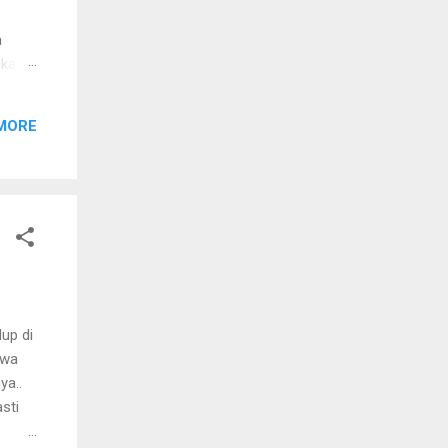
a
ukan
n -
/
MORE
e1,
dup di
awa
ya..
sti