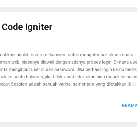
us kerumah temen2 yg punya TV ikut nonton bareng, Soalnya TV aja n
artoon gitu.. Alhamdulillah.. sekarang aku bisa bekerja, minimal buat
 Code Igniter
entikasi adalah suatu mekanisme untuk mengatur hak akses suatu
aman web, biasanya diawali dengan adanya proses login. Dimana use
inta menginput user id dan password. Jika berhasil login kamu berha
uk ke suatu halaman, jika tidak..anda tidak akan bisa masuk ke hal
sebut Session adalah sebuah varibel sementara yang diletakkan di se
mana PHP bisa mengambil nilai yang tersimpan di server walaupun ki
buka halaman baru. Biasanya session akan hilang jika kamu menut
READ 
wser. Sebelum kamu menggunakan fungsi – fungsi tentang session d
u hrus memanggil library session terlebih dahulu dengan cara : $this
ad->library('session'); Selanjutnya cara kita membuat atau memasuk
ai ke variabel sementara atau session : $this->session-
t_userdata('some_name', 'some_value'); Atau bisa juga dengan