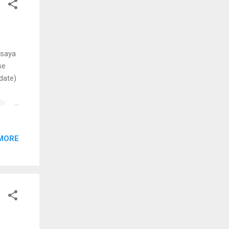
 saya
se
date)
le,
table
MORE