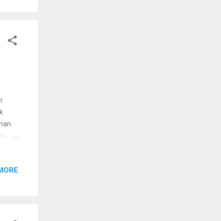
gga
r
k
aman
rver.
ta
up
MORE
i CI
-
an