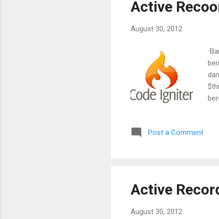
Active Recoo
me
August 30, 2012
Ban
ber
dan
$th
ber
'n
>wh
Post a Comment
SET
con
Active Recor
August 30, 2012