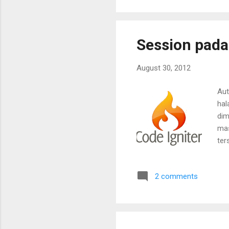
hari minggu pagi pasti ter
punya, tapi aku penggemar C
makan sendiri lah...
Session pada
August 30, 2012
Aut
hal
dim
mas
ter
Di 
mem
2 comments
bro
kam
>lo
nil
>se