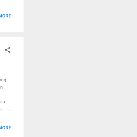
MORE
 orang
ukupi
 kan
ku
pat
lang
an
sia
i
i
MORE
iap