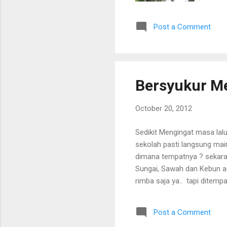
bes
ber
Post a Comment
waa
lai
kit
? H
mel
Bersyukur Me
pik
yang
October 20, 2012
Sedikit Mengingat masa lalu
sekolah pasti langsung mai
dimana tempatnya ? sekaran
Sungai, Sawah dan Kebun ad
rimba saja ya.. tapi ditempa
sungguh tak pernah terpikir 
pastinya (Mimpi harus TInggi
Post a Comment
entah itu Handphone Bahkan