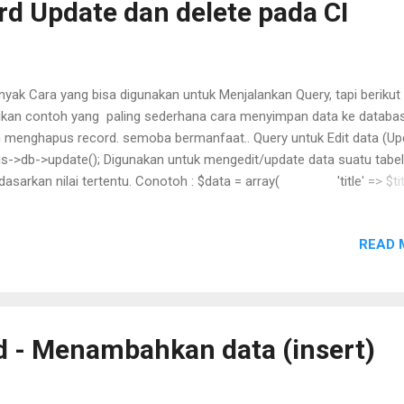
rd Update dan delete pada CI
nggunakan arra : $newdata = array( ...
yak Cara yang bisa digunakan untuk Menjalankan Query, tapi berikut
ikan contoh yang paling sederhana cara menyimpan data ke databa
 menghapus record. semoba bermanfaat.. Query untuk Edit data (Up
is->db->update(); Digunakan untuk mengedit/update data suatu tabel
dasarkan nilai tertentu. Conotoh : $data = array( 'title' => $tit
ame' => $name, 'date' => $date ); $this->db-
ere('id', $id); $this->db->update('mytable', $data); hasil : UPDATE my
READ 
 title = '$title', name = '$name', date = '$date' WHERE id = $id Selain
toh diatas kamu jugab bisa...
d - Menambahkan data (insert)