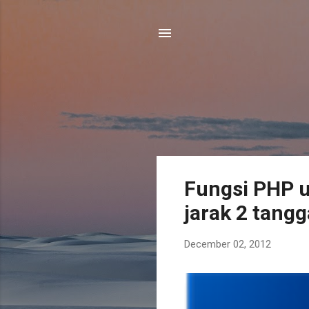
P
Fungsi PHP u
o
jarak 2 tangg
s
t
December 02, 2012
s