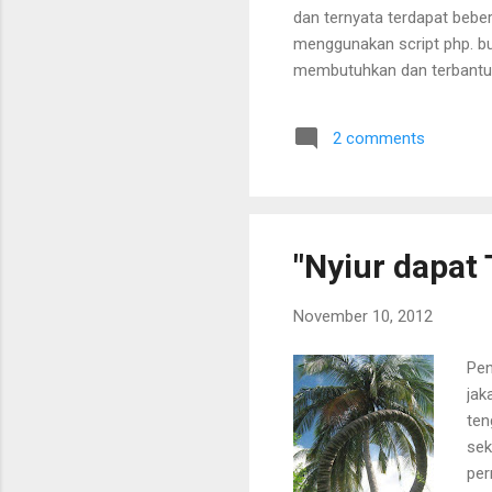
dan ternyata terdapat bebe
menggunakan script php. bu
membutuhkan dan terbantu. d
saya yang membuat saya han
temen lagi baca udah ga s
2 comments
Time format is UNIX timest
$time2, $precision = 6) { 
(!is_int($time1)) { $time1 
"Nyiur dapat
November 10, 2012
Pen
jak
ten
sek
per