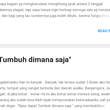
rapa bagian yg mengharuskan menghitung jarak antara 2 tanggal
kannya plagiat, tapi saya hanya ingin berbagi semoga ada yg meras
an bagi yang tau sumbernya juga boleh ditulis.. karena fungsi ini b
ya tinggal memanfaatkannya, :-) yah langsung aja, pasti kalo teme
abar : <?php // Set timezone date_default_timezone_set("UTC"); /
READ 
amp or // PHP strtotime compatible strings function dateDiff($tim
// If not numeric then convert texts to unix timestamps if
= strtotime($time1); ...
 Tumbuh dimana saja"
galamanku Hari ini banyak... Banyak, tak terasa sudah 3 Bulan aku hi
arta, tempat yang sangat berbeda dari daerah asalku. Banjarngera, J
gah. di jaka benar - benar rta ini aku benar benar merasa asing, awaln
arang aku sudah bisa lebih bijak memposisikan keberadaanku, yah pa
nah dnger "Nyiur dapat Tumbuh dimana saja " yang membuktikan