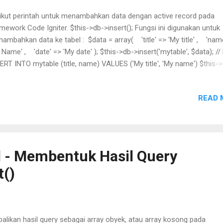
ikut perintah untuk menambahkan data dengan active record pada
mework Code Igniter. $this->db->insert(); Fungsi ini digunakan untuk
ambahkan data ke tabel : $data = array( 'title' => 'My title' , 'nam
 Name' , 'date' => 'My date' ); $this->db->insert('mytable', $data); // h
ERT INTO mytable (title, name) VALUES ('My title', 'My name') $this-
ert_batch() Anda juga bisa menambahkan beberapa data sekaligus 
erintah dengan membuat nilainya ke dalam bentuk array. contoh : $da
READ 
ay( array( 'title' => 'My title' , 'name' => 'My Name' , 'date'
 date' ), array( 'title' => 'Another title' , ...
d - Membentuk Hasil Query
t()
alikan hasil query sebagai array obyek, atau array kosong pada