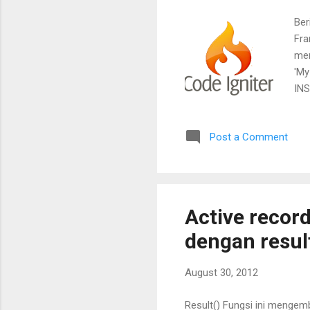
Ber
Fra
men
'My
INS
ins
1 p
Post a Comment
arr
'My
Active recor
dengan resul
August 30, 2012
Result() Fungsi ini mengemb