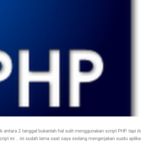
k antara 2 tanggal bukanlah hal sulit menggunakan script PHP. tapi it
pt ini ... ini sudah lama saat saya sedang mengerjakan suatu aplika