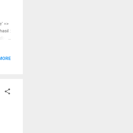
e' =>
asil :
>db->
dalam
ta =
MORE
 =>