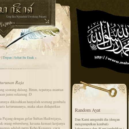
Urip Iku Ngunduh Uwohing Pakarti
r
|
Depan
|
Sehat Itu Enak »
turunan Raja
yang seorang dalang. Hmm, tepatnya mantan
ahaan jamu sekarang :D
lumnya dikisahkan hanyalah seorang gembala
garis keturunannya, maka akan didapatkan
Random Ayat
ja Pajang dengan gelar Sultan Hadiwijaya,
Dan Kami anugerahi dia (dengan
yak orang
mbambung
, kesana-kemari kerjanya
mengumpulkan kembali)
enarnya adalah putra Kebo Kenanga, cucu
keluarganya dan (Kami tambahkan )