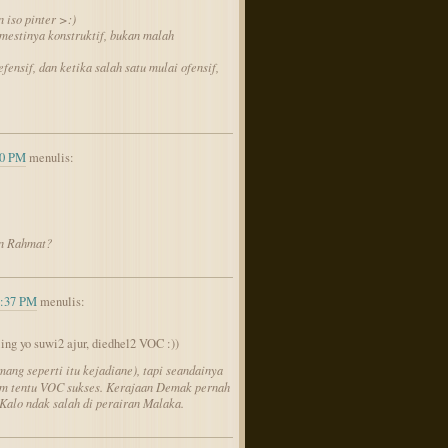
 iso pinter >:)
mestinya konstruktif, bukan malah
efensif, dan ketika salah satu mulai ofensif,
00 PM
menulis:
an Rahmat?
9:37 PM
menulis:
ing yo suwi2 ajur, diedhel2 VOC :))
ang seperti itu kejadiane), tapi seandainya
lum tentu VOC sukses. Kerajaan Demak pernah
alo ndak salah di perairan Malaka.