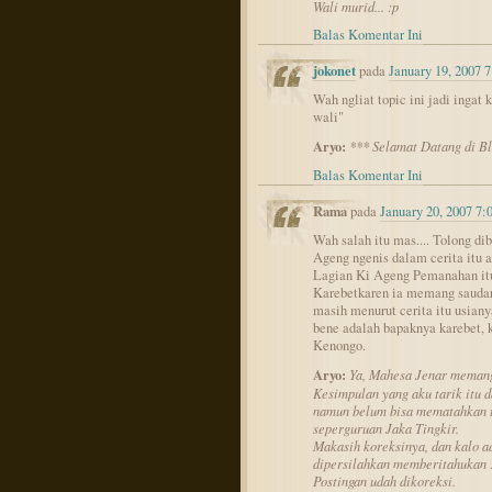
Wali murid... :p
Balas Komentar Ini
jokonet
pada
January 19, 2007 
Wah ngliat topic ini jadi inga
wali"
Aryo:
*** Selamat Datang di B
Balas Komentar Ini
Rama
pada
January 20, 2007 7
Wah salah itu mas.... Tolong di
Ageng ngenis dalam cerita itu 
Lagian Ki Ageng Pemanahan itu
Karebetkaren ia memang saudar
masih menurut cerita itu usian
bene adalah bapaknya karebet,
Kenongo.
Aryo:
Ya, Mahesa Jenar memang
Kesimpulan yang aku tarik itu d
namun belum bisa mematahkan t
seperguruan Jaka Tingkir.
Makasih koreksinya, dan kalo ad
dipersilahkan memberitahukan 
Postingan udah dikoreksi.