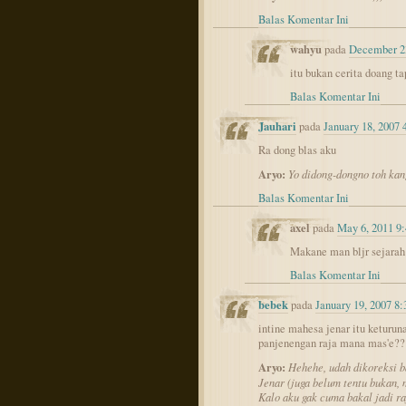
Balas Komentar Ini
wahyu
pada
December 2
itu bukan cerita doang ta
Balas Komentar Ini
Jauhari
pada
January 18, 2007
Ra dong blas aku
Aryo:
Yo didong-dongno toh kan
Balas Komentar Ini
axel
pada
May 6, 2011 9
Makane man bljr sejarah
Balas Komentar Ini
bebek
pada
January 19, 2007 8
intine mahesa jenar itu keturunan
panjenengan raja mana mas'e??
Aryo:
Hehehe, udah dikoreksi 
Jenar (juga belum tentu bukan, 
Kalo aku gak cuma bakal jadi ra