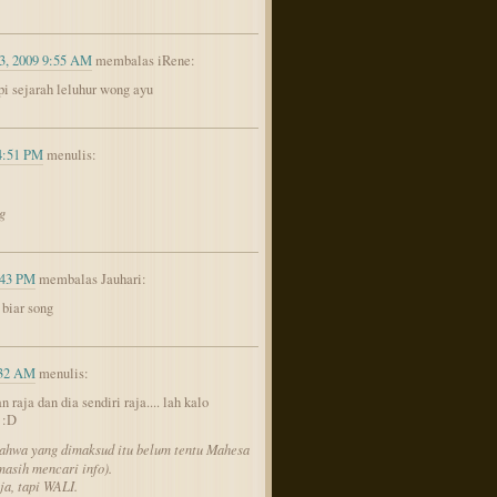
3, 2009 9:55 AM
membalas iRene:
pi sejarah leluhur wong ayu
 4:51 PM
menulis:
g
:43 PM
membalas Jauhari:
 biar song
:32 AM
menulis:
 raja dan dia sendiri raja.... lah kalo
 :D
bahwa yang dimaksud itu belum tentu Mahesa
masih mencari info).
ja, tapi WALI.