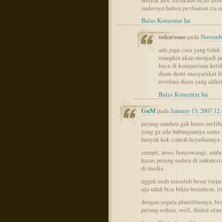
banyak deh, kelakuan bejat demi
sadarnya bahwa perbuatan itu a
Balas Komentar Ini
suharsono
pada
Novembe
ada juga cara yang tidak
mungkin akan menjadi pe
baca di kompasiana ketik
diam demi masyarakat In
revolusi diam yang akhir
Balas Komentar Ini
GuM
pada
January 13, 2007 12
perang saudara gak harus meliba
yang ga ada hubungannya sama mi
banyak kok contoh kejadiannya 
sampit, poso, banyuwangi, ambo
kasus perang sodara di indones
di media.
nggak usah masalah besar (seper
aja udah bisa bikin berantem. i
dengan segala pluralitasnya, bi
perang sodara. well, diakui atau