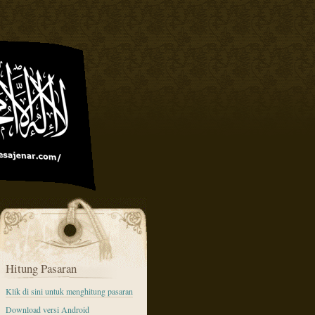
Hitung Pasaran
Klik di sini untuk menghitung pasaran
Download versi Android