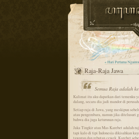
« Hari Pertama Nganto
Raja-Raja Jawa
Semua Raja adalah ke
Kalimat itu aku dapatkan dari temenku 
dalang, secara dia jadi mandor di perus
Setiap raja di Jawa, yang meskipun sebe
atau pengembara, namun jika ditelusuri 
bahwa dia juga keturunan raja.
Jaka Tingkir atau Mas Karebet adalah ra
tapi kalo di tipi Indonesia dikisahkan ka
tawuran dan rebutan cewek. Karebet seb