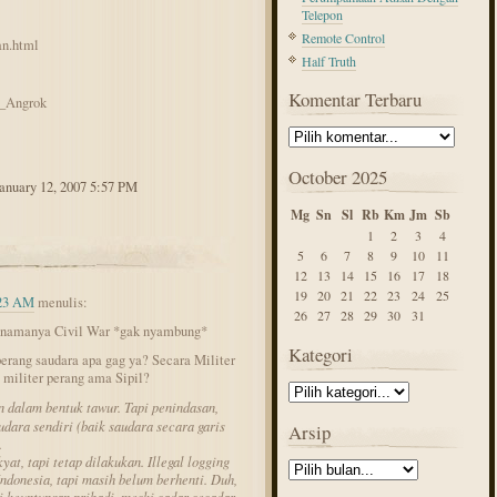
Telepon
Remote Control
an.html
Half Truth
Komentar Terbaru
n_Angrok
October 2025
January 12, 2007 5:57 PM
Mg
Sn
Sl
Rb
Km
Jm
Sb
1
2
3
4
5
6
7
8
9
10
11
12
13
14
15
16
17
18
19
20
21
22
23
24
25
:23 AM
menulis:
26
27
28
29
30
31
ik namanya Civil War *gak nyambung*
Kategori
perang saudara apa gag ya? Secara Militer
 militer perang ama Sipil?
n dalam bentuk tawur. Tapi penindasan,
dara sendiri (baik saudara secara garis
Arsip
.
at, tapi tetap dilakukan. Illegal logging
ndonesia, tapi masih belum berhenti. Duh,