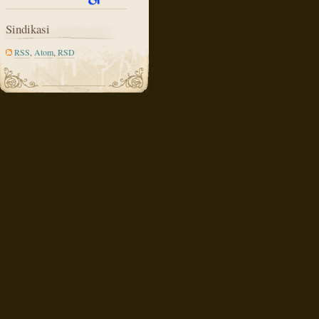
Sindikasi
RSS
,
Atom
,
RSD