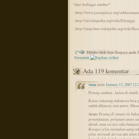
*dari berbagai sumber*
- http://www.jawapalace.org/subkasunan
- http://id.wikipedia.org/wiki/Erlangga
- http://map-bms.wikipedia.org/wiki/Ke
Ditulis oleh Aryo Sanjaya pada 
Permalink
Ada 119 komentar
vnuz
pada
January 13, 2007 12
Perang saudara.. kalau di amr
Kalau sekarang indonesia bisa 
sudah dikuasai satu poros. Masa
Aryo:
Perang di zaman ini buka
pemanfaatan, penipuan antar sau
darah, atau secara suku bangsa)
Korupsi jelas memakan uang raky
jelas merusak devisa dan alam I