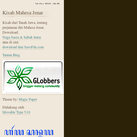
Kisah Mahesa Jenar
Kisah dari Tanah Jawa, tentang
perjalanan diri Mahesa Jenar.
Download:
Naga Sasra & Sabuk Inten
atau di sini:
download dari SaveFile.com
Tautan Blog
Theme by:
Magic Paper
Didukung oleh
Movable Type 5.01