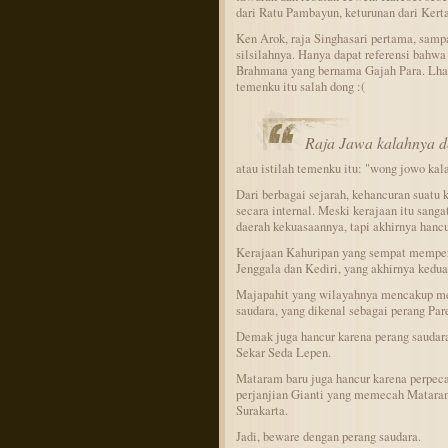
dari Ratu Pambayun, keturunan dari Kert
Ken Arok, raja Singhasari pertama, sam
silsilahnya. Hanya dapat referensi bahwa
Brahmana yang bernama Gajah Para. Lha k
temenku itu salah dong :(
Raja Jawa kalahnya d
atau istilah temenku itu: "wong jowo ka
Dari berbagai sejarah, kehancuran suatu 
secara internal. Meski kerajaan itu san
daerah kekuasaannya, tapi akhirnya hancu
Kerajaan Kahuripan yang sempat memperl
Jenggala dan Kediri, yang akhirnya kedu
Majapahit yang wilayahnya mencakup mel
saudara, yang dikenal sebagai perang Par
Demak juga hancur karena perang saudara
Sekar Seda Lepen.
Mataram baru juga hancur karena perpecah
perjanjian Gianti yang memecah Mataram
Surakarta.
Jadi, beware dengan perang saudara.