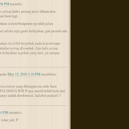
:36 PM
menulis:
 setiap habis perang pasti dihancurin
n baru lagi.
kan sistem/bangunan yg udah jalan.
et selalu saja ganti kebijakan. gak pernah ada
jakan itu lebih berpihak pada kepentingan
kalan sering dirombak. Lha kalo setiap
n kebijakan sepihak yang lain, ya sampai
pada
May 12, 2010 1:16 PM
membalas
ta,sistem yang dibangun era orde baru
TA DAN G B H N nya masih lebih baik dari
anya sudah direformasi. kalabor paskali !!
:10 PM
menulis:
tidur yah :P