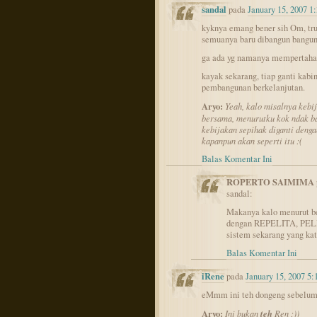
sandal
pada
January 15, 2007 1
kyknya emang bener sih Om, trus
semuanya baru dibangun banguna
ga ada yg namanya mempertahan
kayak sekarang, tiap ganti kabin
pembangunan berkelanjutan.
Aryo:
Yeah, kalo misalnya kebi
bersama, menurutku kok ndak ba
kebijakan sepihak diganti denga
kapanpun akan seperti itu :(
Balas Komentar Ini
ROPERTO SAIMIMA
sandal:
Makanya kalo menurut be
dengan REPELITA, PELI
sistem sekarang yang kat
Balas Komentar Ini
iRene
pada
January 15, 2007 5
eMmm ini teh dongeng sebelum 
Aryo:
teh
Ini bukan
Ren ;))