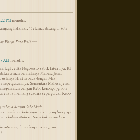
7:22 PM
menulis:
t kampung halaman, "Selamat datang di kota
log Warga Kota Wali ***
:07 AM
menulis:
bca lagi cerita Nogososro-sabuk inten-nya. Ki
adalah teman bermainnya Mahesa jenar.
 usianya kira2 sebaya dengan Mas
a seperguruannya. Sementara Mahesa jenar,
ya sepantaran dengan Kebo kenongo yg nota
 karena ia memang suadara seperguruan Kebo
 sebaya dengan Sela Muda.
ari rangkaian beberapa cerita yang lain juga,
eori bahwa Mahesa Jenar bukan saudara
a info yang lain, dengan senang hati
:)