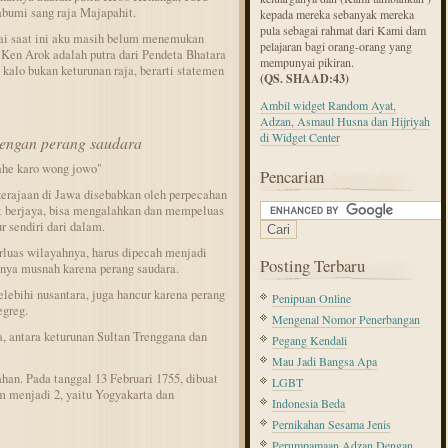
abumi sang raja Majapahit.
kepada mereka sebanyak mereka
pula sebagai rahmat dari Kami dam
pai saat ini aku masih belum menemukan
pelajaran bagi orang-orang yang
 Ken Arok adalah putra dari Pendeta Bhatara
mempunyai pikiran.
alo bukan keturunan raja, berarti statemen
(QS. SHAAD:43)
Ambil widget Random Ayat,
Adzan, Asmaul Husna dan Hijriyah
di Widget Center
engan perang saudara
lahe karo wong jowo"
Pencarian
kerajaan di Jawa disebabkan oleh perpecahan
gat berjaya, bisa mengalahkan dan mempeluas
r sendiri dari dalam.
uas wilayahnya, harus dipecah menjadi
Posting Terbaru
anya musnah karena perang saudara.
ebihi nusantara, juga hancur karena perang
Penipuan Online
egreg.
Mengenal Nomor Penerbangan
, antara keturunan Sultan Trenggana dan
Pegang Kendali
Mau Jadi Bangsa Apa
an. Pada tanggal 13 Februari 1755, dibuat
LGBT
 menjadi 2, yaitu Yogyakarta dan
Indonesia Beda
Pernikahan Sesama Jenis
Perumpamaan Adzan Dengan