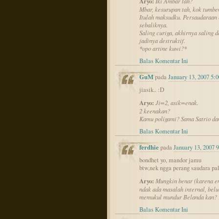
Aryo:
Iki Ambar tah?
Mbar, kesurupan tah, kok tumben
Itulah maksudku. Persaudaraan 
sebaliknya.
Saling curiga, akhirnya saling d
jadinya destruktif.
*opo artine kuwi?*
Balas Komentar Ini
GuM
pada
January 13, 2007 5:
jiasik.. :D
Aryo:
Ji=2, asik=enak.
2 keenakan?
Kamu poligami? Sama Satrio d
Balas Komentar Ini
ferdhie
pada
January 13, 2007 
bondhet yo, mandor jamu
btw,nek ngga perang saudara pal
Aryo:
Mungkin benar (karena em
ndak ada masalah internal, be
memukul mundur Belanda kan? K
Balas Komentar Ini