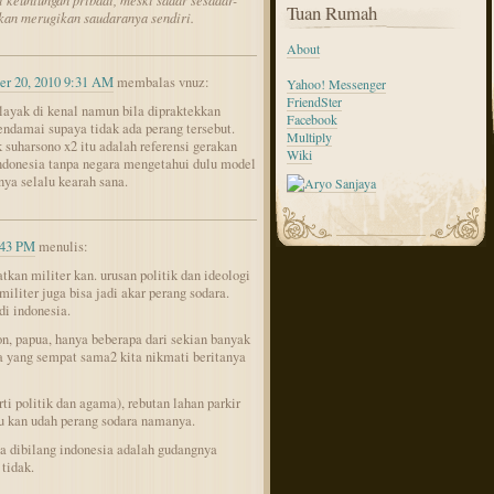
 keuntungan pribadi, meski sadar sesadar-
Tuan Rumah
kan merugikan saudaranya sendiri.
About
r 20, 2010 9:31 AM
membalas vnuz:
Yahoo! Messenger
FriendSter
 layak di kenal namun bila dipraktekkan
Facebook
ndamai supaya tidak ada perang tersebut.
Multiply
 suharsono x2 itu adalah referensi gerakan
Wiki
donesia tanpa negara mengetahui dulu model
nya selalu kearah sana.
:43 PM
menulis:
tkan militer kan. urusan politik dan ideologi
liter juga bisa jadi akar perang sodara.
di indonesia.
n, papua, hanya beberapa dari sekian banyak
ia yang sempat sama2 kita nikmati beritanya
ti politik dan agama), rebutan lahan parkir
tu kan udah perang sodara namanya.
sa dibilang indonesia adalah gudangnya
 tidak.