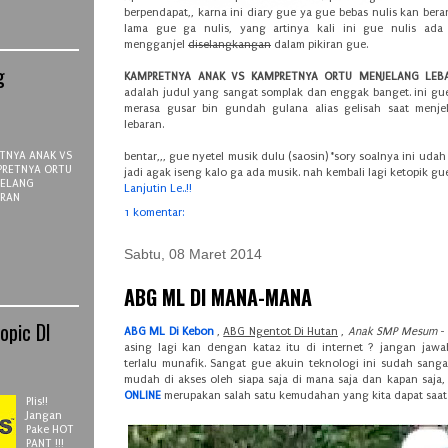
berpendapat,, karna ini diary gue ya gue bebas nulis kan bera
lama gue ga nulis, yang artinya kali ini gue nulis ada
mengganjel
diselangkangan
dalam pikiran gue.
g
KAMPRETNYA ANAK VS KAMPRETNYA ORTU MENJELANG LEB
adalah judul yang sangat somplak dan enggak banget. ini gue
merasa gusar bin gundah gulana alias gelisah saat menje
lebaran.
TNYA ANAK VS
bentar,,, gue nyetel musik dulu (saosin) *sory soalnya ini uda
PRETNYA ORTU
jadi agak iseng kalo ga ada musik. nah kembali lagi ketopik gue
JELANG
Lanjutin Le..!!
ARAN
1 komentar:
Sabtu, 08 Maret 2014
ABG ML DI MANA-MANA
opic DI
ABG ML Di Kebon
,
ABG Ngentot Di Hutan
,
Anak SMP Mesum
- 
asing lagi kan dengan kata2 itu di internet ? jangan jawa
terlalu munafik. Sangat gue akuin teknologi ini sudah sang
mudah di akses oleh siapa saja di mana saja dan kapan saja
ONLINE
merupakan salah satu kemudahan yang kita dapat saat 
Plis!!
Jangan
Pake HOT
PANT !!!