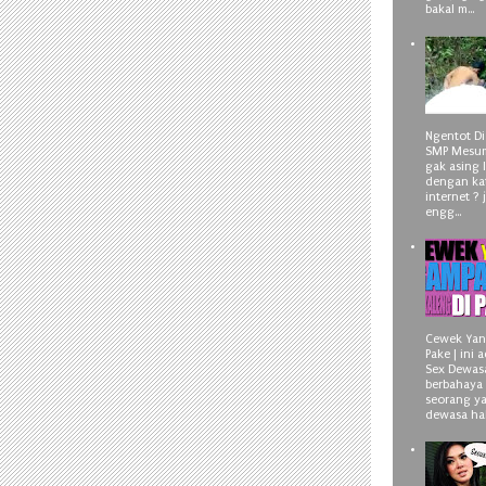
bakal m...
Ngentot Di
SMP Mesum
gak asing 
dengan kat
internet ?
engg...
Cewek Yan
Pake | ini 
Sex Dewas
berbahaya 
seorang y
dewasa hah