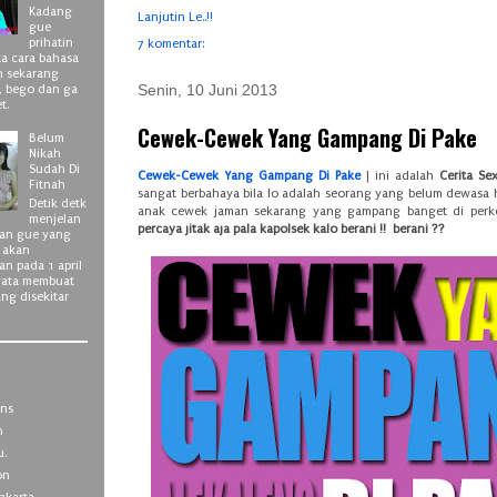
Kadang
Lanjutin Le..!!
gue
prihatin
7 komentar:
a cara bahasa
n sekarang
Senin, 10 Juni 2013
, bego dan ga
et.
Cewek-Cewek Yang Gampang Di Pake
Belum
Nikah
Sudah Di
Cewek-Cewek Yang Gampang Di Pake
| ini adalah
Cerita Se
Fitnah
sangat berbahaya bila lo adalah seorang yang belum dewasa
Detik detk
anak cewek jaman sekarang yang gampang banget di perko
menjelan
percaya jitak aja pala kapolsek kalo berani !! berani ??
han gue yang
h akan
an pada 1 april
yata membuat
ng disekitar
ns
h
u.
on