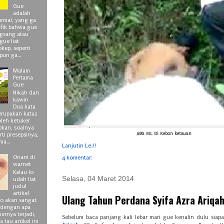
Gue
adalah
normal, yang ga
fik bahwa gue
ngsang atau
gue liat
kep, seperti
pun ga...
Malam
Pertama
Gue
Nikah dan
kawin
Dua kata
erupakan kata2
leh ketuker
apkan, soalnya
ABG ML Di Kebon ketauan
rti presepsinya,
ma...
Lanjutin Le..!!
Onani di
4 komentar:
warnet
Kalau lo
Selasa, 04 Maret 2014
udah liat
judul
artikel
Ulang Tahun Perdana Syifa Azra Ariqa
 lo akan sangat
 dengan apa
ernya terjadi,
Sebelum baca panjang kali lebar mari gue kenalin dulu sia
 tau artikel ini