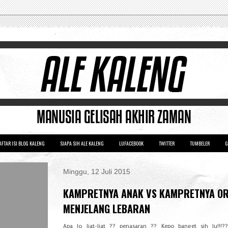
AFTAR ISI BLOG KALENG
SIAPA SIH ALE KALENG
LUFACEBOOK
TWITTER
TUMBELER
G
Minggu, 12 Juli 2015
KAMPRETNYA ANAK VS KAMPRETNYA O
MENJELANG LEBARAN
Apa lo liat-liat ?? penasaran ?? Kepo banget sih lu!!!?