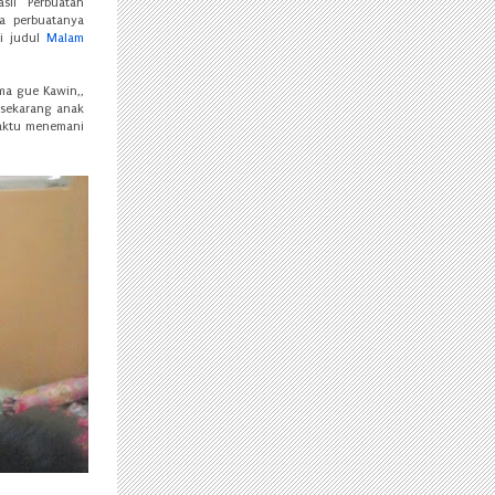
il Perbuatan
a perbuatanya
di judul
Malam
ma gue Kawin,,
 sekarang anak
waktu menemani