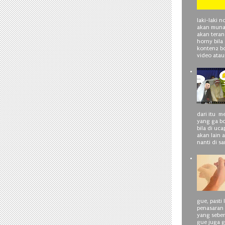
laki-laki 
akan muna
akan tera
horny bila 
konten2 bo
video atau
dari itu m
yang ga bo
bila di uc
akan lain a
nanti di sa
gue, pasti
penasaran
yang seben
gue juga ga