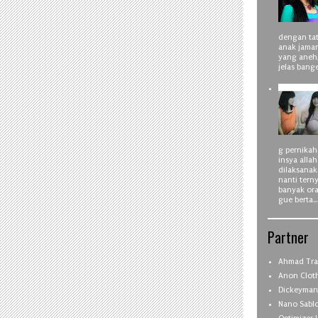
dengan tat
anak jama
yang aneh
jelas bang
g pernika
insya alla
dilaksanak
nanti tern
banyak ora
gue berta...
Partner
Ahmad Tra
Anon Clot
Dickeymar
Nano Sabl