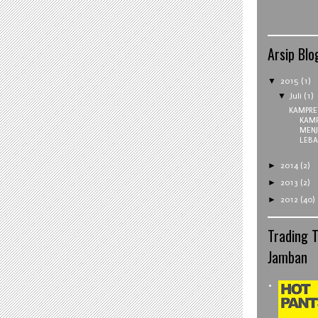
Arsip Blo
▼
2015
(1)
▼
Juli
(1)
KAMPRE
KAM
MEN
LEB
►
2014
(2)
►
2013
(2)
►
2012
(40)
Trading T
Jamban