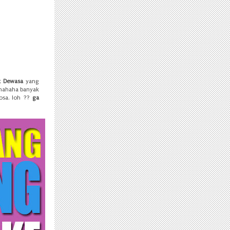
x Dewasa
yang
 hahaha banyak
sa. loh ??
ga