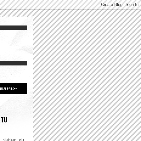
UGEL PELES++
RTU
? silahkan elu