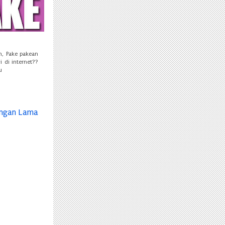
n, Pake pakean
 di internet??
u
ingan Lama