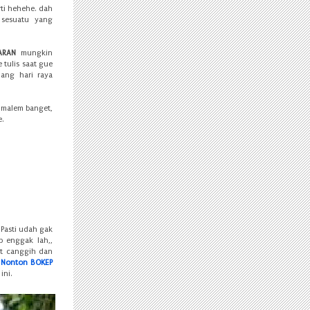
rti hehehe. dah
 sesuatu yang
ARAN
mungkin
 tulis saat gue
lang hari raya
h malem banget,
.
Pasti udah gak
b enggak lah,,
at canggih dan
,
Nonton BOKEP
ini.