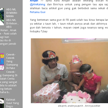
Ariqah
?? Syifa Azra Ariqah adalah Seorang Bocah Has
@AleKaleng
dan Bini'nya untuk yang pengen tau apa saj
silahkan baca artikel gue yang gak berbobot sama sekali 
ABG ML
Pertama Gue
DI MANA-
MANA
Yang berteman sama gue di FB pasti udah tau kira2 berapa la
ABG ML
Di Kebon ,
ya sekitar 2 taun lah, 1 taun nikah punya anak dan akhirnya
ABG
gue dah berusia 1 tahun, mayan cepet juga rasanya sang 
 Hutan , Anak
hidupku *Lbay
 - Pasti udah
lagi kan
a2 itu di
 jangan jawab
Cewek-
Cewek
Yang
Gampang
Di Pake
Cewek-
g Gampang Di
adalah Cerita
a yang sangat
bila lo adalah
ang belum
aha b...
Kalimat
Gaul Yang
ale=pink, anaknya=putih , bininya=coklat
Bego