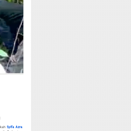
h
pakah
Syifa Azra