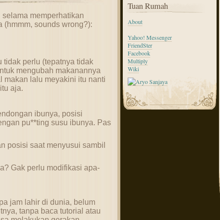
Tuan Rumah
an selama memperhatikan
About
a (hmmm, sounds wrong?):
Yahoo! Messenger
FriendSter
Facebook
Multiply
tidak perlu (tepatnya tidak
Wiki
untuk mengubah makanannya
al makan lalu meyakini itu nanti
tu aja.
endongan ibunya, posisi
ngan pu**ting susu ibunya. Pas
n posisi saat menyusui sambil
a? Gak perlu modifikasi apa-
a jam lahir di dunia, belum
a, tanpa baca tutorial atau
 bisa melakukan gerakan