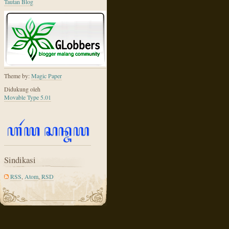
Tautan Blog
Theme by:
Magic Paper
Didukung oleh
Movable Type 5.01
Sindikasi
RSS
,
Atom
,
RSD