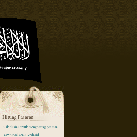
Hitung Pasaran
Klik di sini untuk menghitung pasaran
Download versi Android