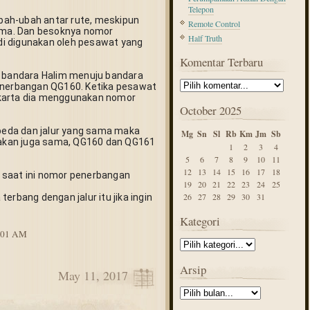
Telepon
ah-ubah antar rute, meskipun 
Remote Control
ma. Dan besoknya nomor 
Half Truth
i digunakan oleh pesawat yang 
Komentar Terbaru
i bandara Halim menuju bandara 
erbangan QG160. Ketika pesawat 
karta dia menggunakan nomor 
October 2025
eda dan jalur yang sama maka 
Mg
Sn
Sl
Rb
Km
Jm
Sb
kan juga sama, QG160 dan QG161 
1
2
3
4
5
6
7
8
9
10
11
12
13
14
15
16
17
18
 saat ini nomor penerbangan 
19
20
21
22
23
24
25
26
27
28
29
30
31
erbang dengan jalur itu jika ingin 
Kategori
8:01 AM
Arsip
May 11, 2017