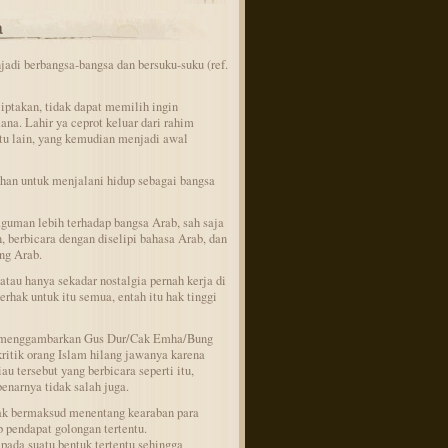
a
di berbangsa-bangsa dan bersuku-suku (ref.
iptakan, tidak dapat memilih ingin
ana. Lahir ya ceprot keluar dari rahim
intu lain, yang kemudian menjadi awal
han untuk menjalani hidup sebagai bangsa
guman lebih terhadap bangsa Arab, sah saja
berbicara dengan diselipi bahasa Arab, dan
ng Arab.
atau hanya sekadar nostalgia pernah kerja di
erhak untuk itu semua, entah itu hak tinggi
g menggambarkan Gus Dur/Cak Emha/Bung
itik orang Islam hilang jawanya karena
u tersebut yang berbicara seperti itu,
enarnya tidak salah juga.
idak bermaksud menentang kearaban para
 pendapat golongan tertentu.
 pada suatu bentuk tertentu sehingga