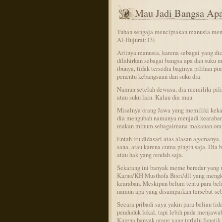
Mau Jadi Bangsa Ap
Tuhan sengaja menciptakan manusia menja
Al-Hujurat:13)
Artinya manusia, karena sebagai yang dic
dilahirkan sebagai bangsa apa dan suku m
ibunya, tidak tersedia baginya pilihan p
penentu kebangsaan dan suku dia.
Namun setelah dewasa, dia memiliki pili
atau suku lain. Kalau dia mau.
Misalnya orang Jawa yang memiliki keka
dia mengubah namanya menjadi kearaban, 
makan minum sebagaimana makanan ora
Entah itu didasari atas alasan agamanya, 
sana, atau karena cuma pingin saja. Dia b
atau hak yang rendah saja.
Sekarang ini banyak meme beredar yan
Karno/KH Musthofa Bisri/dll yang mengkr
kearaban. Meskipun belum tentu para belia
namun apa yang disampaikan tersebut seb
Secara pribadi saya yakin para beliau t
penduduk lokal, tapi lebih pada menjawab
Karena banyak orang yang terlalu fanatik