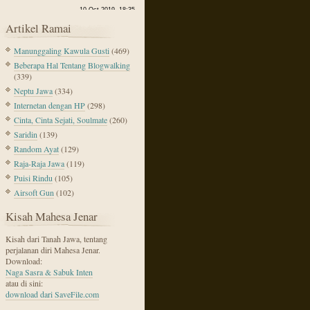
Artikel Ramai
Manunggaling Kawula Gusti
(469)
Beberapa Hal Tentang Blogwalking
(339)
Neptu Jawa
(334)
Internetan dengan HP
(298)
Cinta, Cinta Sejati, Soulmate
(260)
Saridin
(139)
Random Ayat
(129)
Raja-Raja Jawa
(119)
Puisi Rindu
(105)
Airsoft Gun
(102)
Kisah Mahesa Jenar
Kisah dari Tanah Jawa, tentang
perjalanan diri Mahesa Jenar.
Download:
Naga Sasra & Sabuk Inten
atau di sini:
download dari SaveFile.com