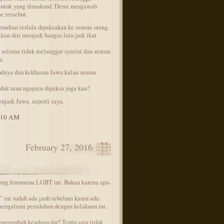
bentuk yang dimaksud. Demi menjawab
 tersebut.
mudian terlalu dipaksakan ke semua orang,
an diri menjadi bangsa lain jadi ikut
 selama tidak melanggar syariat dan aturan.
a.
udaya dan kekhasan Jawa kalau semua
idak mau ngapain dipaksa juga kan?
njadi Jawa, seperti saya.
9:10 AM
February 27, 2016
ang fenomena LGBT ini. Bukan karena apa-
ini sudah ada jauh sebelum kamu ada.
engalami peradaban dengan kelakuan ini.
 mengubah keadaan itu? Tentu saja tidak.