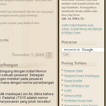
an (dengan) transaksi palsu. Yaitu jual-beli
memberi rezki kepada mereka dan
linya.
juga kepadamu. Sesungguhnya
membunuh mereka adalah suatu
tidak lagi dimonopoli ibu-ibu tua yang gagal
dosa yang besar.
mungkin masih gagap teknologi.
(QS. AL ISRA:31)
justru sarjana yang hidup di kota.
Ambil widget Random Ayat,
Adzan, Asmaul Husna dan Hijriyah
di Widget Center
1:20 PM
Pencarian
November 7, 2018
Posting Terbaru
erbangan
Penipuan Online
ingung dengan istilah Nomor 
ri sebuah pesawat. Sebagian 
Mengenal Nomor Penerbangan
gan melekat pada pesawat 
Pegang Kendali
a-mana dengan nomor penerbangan 
Mau Jadi Bangsa Apa
LGBT
ik maskapai Lion Air, dikira bahwa 
Indonesia Beda
. Padahal JT610 adalah nomor 
Pernikahan Sesama Jenis
al pesawat yang jatuh tersebut 
Perumpamaan Adzan Dengan