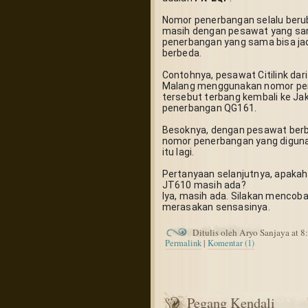
Nomor penerbangan selalu berub
masih dengan pesawat yang sa
penerbangan yang sama bisa jad
berbeda.
Contohnya, pesawat Citilink dar
Malang menggunakan nomor pen
tersebut terbang kembali ke Ja
penerbangan QG161.
Besoknya, dengan pesawat berb
nomor penerbangan yang diguna
itu lagi.
Pertanyaan selanjutnya, apakah
JT610 masih ada?
Iya, masih ada. Silakan mencoba t
merasakan sensasinya.
Ditulis oleh Aryo Sanjaya at 
Permalink
|
Komentar (1)
Pegang Kendali