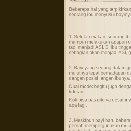
Beberapa hal yang terpikirk
seorang ibu menyusui bayiny
1. Setelah makan, seorang ibu 
mampu) melakukan apapun 
tadi menjadi ASI. Si ibu tingg
sebagian akan menjadi ASI, gi
2. Bayi yang sedang dalam g
mulutnya tepat berhadapan de
dengan posisi lengan ibunya.
Dual mode: begitu juga denga
tiduran.
Kok bisa pas gitu ya desainny
apa lagi.
3. Meskipun bayi baru beberap
pernah mempergunakan mulutny
quick start, tetapi mulut bayi