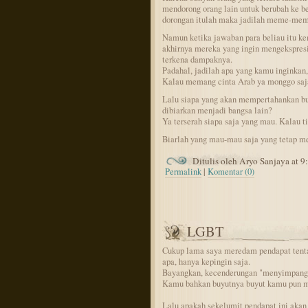
mendorong orang lain untuk berubah ke 
dorongan itulah maka jadilah meme-meme
Namun ketika jawaban para beliau itu ke
akhirnya mereka yang ingin mengekspresik
terkena dampaknya.
Padahal, jadilah apa yang kamu inginkan,
Kalau memang cinta Arab ya monggo saj
Lalu siapa yang akan mempertahankan b
dibiarkan menjadi bangsa lain?
Ya terserah siapa saja yang mau. Kalau t
Biarlah yang mau-mau saja yang tetap me
Ditulis oleh Aryo Sanjaya at 
Permalink
|
Komentar (0)
LGBT
Cukup lama saya meredam pendapat tent
apa, hanya kepingin saja.
Bayangkan, kecenderungan "menyimpang" 
Kamu bahkan buyutnya buyut kamu pun m
Lalu apakah sekelumit pendapat ini akan