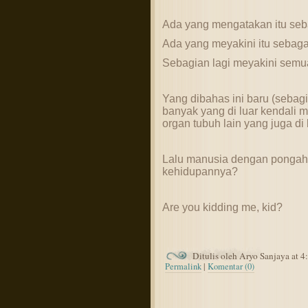
Ada yang mengatakan itu seba
Ada yang meyakini itu sebaga
Sebagian lagi meyakini semu
Yang dibahas ini baru (sebagia
banyak yang di luar kendali
organ tubuh lain yang juga di l
Lalu manusia dengan pongahn
kehidupannya?
Are you kidding me, kid?
Ditulis oleh Aryo Sanjaya at 
Permalink
|
Komentar (0)