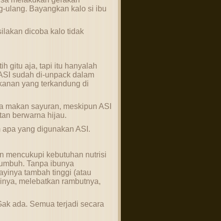
-ulang. Bayangkan kalo si ibu
ilakan dicoba kalo tidak
 gitu aja, tapi itu hanyalah
 ASI sudah di-unpack dalam
kanan yang terkandung di
a makan sayuran, meskipun ASI
utan berwarna hijau.
 apa yang digunakan ASI.
n mencukupi kebutuhan nutrisi
 tumbuh. Tanpa ibunya
yinya tambah tinggi (atau
nya, melebatkan rambutnya,
Gak ada. Semua terjadi secara