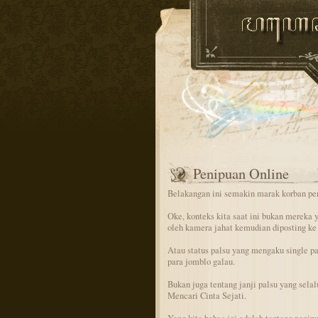
Penipuan Online
Belakangan ini semakin marak korban pe
Oke, konteks kita saat ini bukan mereka y
oleh kamera jahat kemudian diposting ke
Atau status palsu yang mengaku single pa
para jomblo galau.
Bukan juga tentang janji palsu yang sela
Mencari Cinta Sejati.