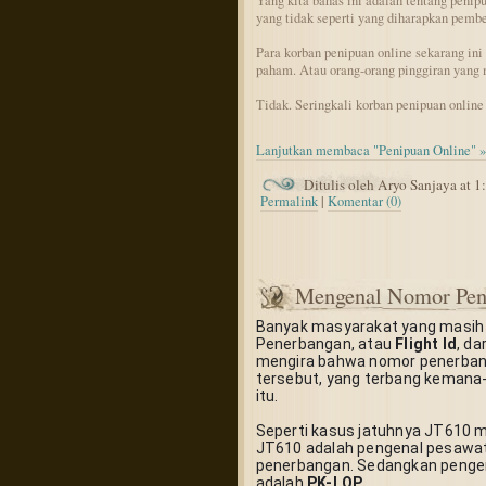
Yang kita bahas ini adalah tentang penipu
yang tidak seperti yang diharapkan pembe
Para korban penipuan online sekarang ini 
paham. Atau orang-orang pinggiran yang 
Tidak. Seringkali korban penipuan online 
Lanjutkan membaca "Penipuan Online" »
Ditulis oleh Aryo Sanjaya at 
Permalink
|
Komentar (0)
Mengenal Nomor Pen
Banyak masyarakat yang masih b
Penerbangan, atau 
Flight Id
, da
mengira bahwa nomor penerban
tersebut, yang terbang keman
itu.
Seperti kasus jatuhnya JT610 mil
JT610 adalah pengenal pesawat
penerbangan. Sedangkan pengen
adalah 
PK-LQP
.