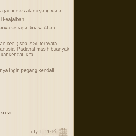
gai proses alami yang wajar.
i keajaiban.
anya sebagai kuasa Allah.
n kecil) soal ASI, ternyata
 manusia. Padahal masih buanyak
uar kendali kita.
ya ingin pegang kendali
4:24 PM
July 1, 2016