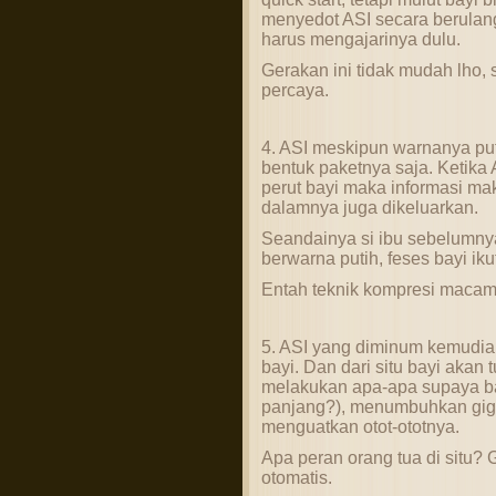
menyedot ASI secara berulang
harus mengajarinya dulu.
Gerakan ini tidak mudah lho, s
percaya.
4. ASI meskipun warnanya putih
bentuk paketnya saja. Ketika
perut bayi maka informasi ma
dalamnya juga dikeluarkan.
Seandainya si ibu sebelumny
berwarna putih, feses bayi ik
Entah teknik kompresi macam
5. ASI yang diminum kemudia
bayi. Dan dari situ bayi akan
melakukan apa-apa supaya ba
panjang?), menumbuhkan gigi
menguatkan otot-ototnya.
Apa peran orang tua di situ? 
otomatis.