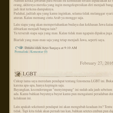
Namun ketika jawaban para beliau itu kemudian terlalu dipaksakan ke
orang, akhirnya mereka yang ingin mengekspresikan diri menjadi bangs
jadi ikut terkena dampaknya.
Padahal, jadilah apa yang kamu inginkan, selama tidak melanggar syari
aturan. Kalau memang cinta Arab ya monggo saja.
Lalu siapa yang akan mempertahankan budaya dan kekhasan Jawa kala
dibiarkan menjadi bangsa lain?
Ya terserah siapa saja yang mau. Kalau tidak mau ngapain dipaksa juga
Biarlah yang mau-mau saja yang tetap menjadi Jawa, seperti saya.
Ditulis oleh Aryo Sanjaya at 9:10 AM
Permalink
|
Komentar (0)
February 27, 201
LGBT
Cukup lama saya meredam pendapat tentang fenomena LGBT ini. Buk
karena apa-apa, hanya kepingin saja.
Bayangkan, kecenderungan "menyimpang" ini sudah ada jauh sebelum
ada. Kamu bahkan buyutnya buyut kamu pun mengalami peradaban de
kelakuan ini.
Lalu apakah sekelumit pendapat ini akan mengubah keadaan itu? Tentu 
tidak. Tapi kita tidak akan pernah tau kan, bahkan setetes embun pun da