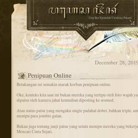
Urip Iku Ngunduh Uwohing Pakarti
December 28, 201
Penipuan Online
Belakangan ini semakin marak korban penipuan online.
Oke, konteks kita saat ini bukan mereka yang tertipu oleh foto wajah y
dipalsu oleh kamera jahat kemudian diposting ke sosmed.
Atau status palsu yang mengaku single padahal dobel, bahkan triple, un
menipu para jomblo galau.
Bukan juga tentang janji palsu yang selalu menipu mereka yang bekerja
Mencari Cinta Sejati.