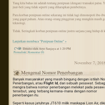
Yang kita bahas ini adalah tentang penipuan (dengan) transaksi palsu. Y
jual-beli yang tidak seperti yang diharapkan pembelinya.
Para korban penipuan online sekarang ini tidak lagi dimonopoli ibu-ibu
yang gagal paham. Atau orang-orang pinggiran yang mungkin masih g
teknologi.
Tidak. Seringkali korban penipuan online justru sarjana yang hidup di k
Lanjutkan membaca "Penipuan Online" »
Ditulis oleh Aryo Sanjaya at 1:20 PM
Permalink
|
Komentar (0)
November 7, 201
Mengenal Nomor Penerbangan
Banyak masyarakat yang masih bingung dengan istilah No
Penerbangan, atau 
Flight Id
, dari sebuah pesawat. Sebagi
mengira bahwa nomor penerbangan melekat pada pesawa
tersebut, yang terbang kemana-mana dengan nomor 
penerbangan itu.
Seperti kasus jatuhnya JT610 milik maskapai Lion Air, diki