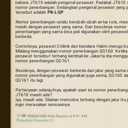
bahwa JT610 adalah pengenal pesawat. Padahal JT610 a
nomor penerbangan. Sedangkan pengenal pesawat yang ja
tersebut adalah 
PK-LQP
.
Nomor penerbangan selalu berubah-ubah antar rute, mesk
masih dengan pesawat yang sama. Dan besoknya nomor 
penerbangan yang sama bisa jadi digunakan oleh pesawat
berbeda.
Contohnya, pesawat Citilink dari bandara Halim menuju ba
Malang menggunakan nomor penerbangan QG160. Ketika 
pesawat tersebut terbang kembali ke Jakarta dia menggu
nomor penerbangan QG161.
Besoknya, dengan pesawat berbeda dan jalur yang sama 
nomor penerbangan yang digunakan juga sama, QG160 da
QG161 itu lagi.
Pertanyaan selanjutnya, apakah saat ini nomor penerbang
JT610 masih ada?
Iya, masih ada. Silakan mencoba terbang dengan jalur itu ji
ingin merasakan sensasinya.
Ditulis oleh Aryo Sanjaya at 8:01 AM
Permalink
|
Komentar (1)