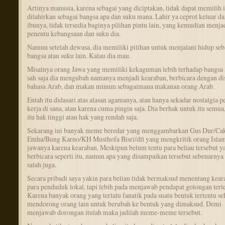
Artinya manusia, karena sebagai yang diciptakan, tidak dapat memilih 
dilahirkan sebagai bangsa apa dan suku mana. Lahir ya ceprot keluar da
ibunya, tidak tersedia baginya pilihan pintu lain, yang kemudian menja
penentu kebangsaan dan suku dia.
Namun setelah dewasa, dia memiliki pilihan untuk menjalani hidup seb
bangsa atau suku lain. Kalau dia mau.
Misalnya orang Jawa yang memiliki kekaguman lebih terhadap bangsa 
sah saja dia mengubah namanya menjadi kearaban, berbicara dengan dis
bahasa Arab, dan makan minum sebagaimana makanan orang Arab.
Entah itu didasari atas alasan agamanya, atau hanya sekadar nostalgia p
kerja di sana, atau karena cuma pingin saja. Dia berhak untuk itu semua
itu hak tinggi atau hak yang rendah saja.
Sekarang ini banyak meme beredar yang menggambarkan Gus Dur/Ca
Emha/Bung Karno/KH Musthofa Bisri/dll yang mengkritik orang Islam
jawanya karena kearaban. Meskipun belum tentu para beliau tersebut y
berbicara seperti itu, namun apa yang disampaikan tersebut sebenarnya 
salah juga.
Secara pribadi saya yakin para beliau tidak bermaksud menentang kear
para penduduk lokal, tapi lebih pada menjawab pendapat golongan terte
Karena banyak orang yang terlalu fanatik pada suatu bentuk tertentu s
mendorong orang lain untuk berubah ke bentuk yang dimaksud. Demi
menjawab dorongan itulah maka jadilah meme-meme tersebut.