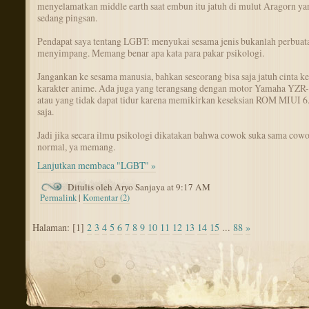
menyelamatkan middle earth saat embun itu jatuh di mulut Aragorn ya
sedang pingsan.
Pendapat saya tentang LGBT: menyukai sesama jenis bukanlah perbuat
menyimpang. Memang benar apa kata para pakar psikologi.
Jangankan ke sesama manusia, bahkan seseorang bisa saja jatuh cinta ke
karakter anime. Ada juga yang terangsang dengan motor Yamaha YZR
atau yang tidak dapat tidur karena memikirkan keseksian ROM MIUI 6
saja.
Jadi jika secara ilmu psikologi dikatakan bahwa cowok suka sama cowo
normal, ya memang.
Lanjutkan membaca "LGBT" »
Ditulis oleh Aryo Sanjaya at 9:17 AM
Permalink
|
Komentar (2)
Halaman: [1]
2
3
4
5
6
7
8
9
10
11
12
13
14
15
...
88
»