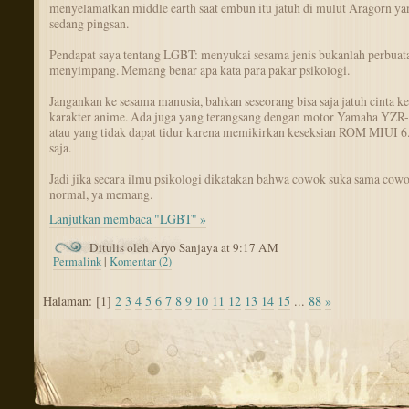
menyelamatkan middle earth saat embun itu jatuh di mulut Aragorn ya
sedang pingsan.
Pendapat saya tentang LGBT: menyukai sesama jenis bukanlah perbuat
menyimpang. Memang benar apa kata para pakar psikologi.
Jangankan ke sesama manusia, bahkan seseorang bisa saja jatuh cinta ke
karakter anime. Ada juga yang terangsang dengan motor Yamaha YZR
atau yang tidak dapat tidur karena memikirkan keseksian ROM MIUI 6
saja.
Jadi jika secara ilmu psikologi dikatakan bahwa cowok suka sama cowo
normal, ya memang.
Lanjutkan membaca "LGBT" »
Ditulis oleh Aryo Sanjaya at 9:17 AM
Permalink
|
Komentar (2)
Halaman: [1]
2
3
4
5
6
7
8
9
10
11
12
13
14
15
...
88
»