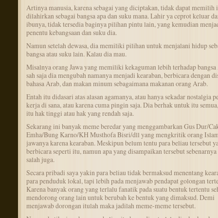
Artinya manusia, karena sebagai yang diciptakan, tidak dapat memilih 
dilahirkan sebagai bangsa apa dan suku mana. Lahir ya ceprot keluar da
ibunya, tidak tersedia baginya pilihan pintu lain, yang kemudian menja
penentu kebangsaan dan suku dia.
Namun setelah dewasa, dia memiliki pilihan untuk menjalani hidup seb
bangsa atau suku lain. Kalau dia mau.
Misalnya orang Jawa yang memiliki kekaguman lebih terhadap bangsa 
sah saja dia mengubah namanya menjadi kearaban, berbicara dengan dis
bahasa Arab, dan makan minum sebagaimana makanan orang Arab.
Entah itu didasari atas alasan agamanya, atau hanya sekadar nostalgia p
kerja di sana, atau karena cuma pingin saja. Dia berhak untuk itu semua
itu hak tinggi atau hak yang rendah saja.
Sekarang ini banyak meme beredar yang menggambarkan Gus Dur/Ca
Emha/Bung Karno/KH Musthofa Bisri/dll yang mengkritik orang Islam
jawanya karena kearaban. Meskipun belum tentu para beliau tersebut y
berbicara seperti itu, namun apa yang disampaikan tersebut sebenarnya 
salah juga.
Secara pribadi saya yakin para beliau tidak bermaksud menentang kear
para penduduk lokal, tapi lebih pada menjawab pendapat golongan terte
Karena banyak orang yang terlalu fanatik pada suatu bentuk tertentu s
mendorong orang lain untuk berubah ke bentuk yang dimaksud. Demi
menjawab dorongan itulah maka jadilah meme-meme tersebut.