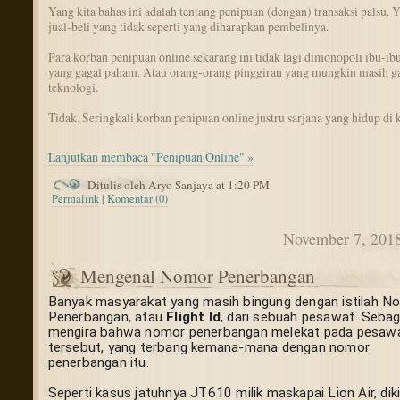
Yang kita bahas ini adalah tentang penipuan (dengan) transaksi palsu. Y
jual-beli yang tidak seperti yang diharapkan pembelinya.
Para korban penipuan online sekarang ini tidak lagi dimonopoli ibu-ibu
yang gagal paham. Atau orang-orang pinggiran yang mungkin masih g
teknologi.
Tidak. Seringkali korban penipuan online justru sarjana yang hidup di k
Lanjutkan membaca "Penipuan Online" »
Ditulis oleh Aryo Sanjaya at 1:20 PM
Permalink
|
Komentar (0)
November 7, 201
Mengenal Nomor Penerbangan
Banyak masyarakat yang masih bingung dengan istilah No
Penerbangan, atau 
Flight Id
, dari sebuah pesawat. Sebagi
mengira bahwa nomor penerbangan melekat pada pesawa
tersebut, yang terbang kemana-mana dengan nomor 
penerbangan itu.
Seperti kasus jatuhnya JT610 milik maskapai Lion Air, diki