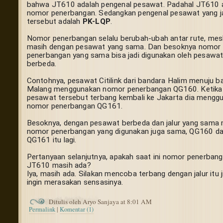
bahwa JT610 adalah pengenal pesawat. Padahal JT610 a
nomor penerbangan. Sedangkan pengenal pesawat yang ja
tersebut adalah 
PK-LQP
.
Nomor penerbangan selalu berubah-ubah antar rute, mesk
masih dengan pesawat yang sama. Dan besoknya nomor 
penerbangan yang sama bisa jadi digunakan oleh pesawat
berbeda.
Contohnya, pesawat Citilink dari bandara Halim menuju ba
Malang menggunakan nomor penerbangan QG160. Ketika 
pesawat tersebut terbang kembali ke Jakarta dia menggu
nomor penerbangan QG161.
Besoknya, dengan pesawat berbeda dan jalur yang sama 
nomor penerbangan yang digunakan juga sama, QG160 da
QG161 itu lagi.
Pertanyaan selanjutnya, apakah saat ini nomor penerbang
JT610 masih ada?
Iya, masih ada. Silakan mencoba terbang dengan jalur itu ji
ingin merasakan sensasinya.
Ditulis oleh Aryo Sanjaya at 8:01 AM
Permalink
|
Komentar (1)