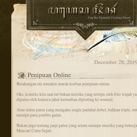
Urip Iku Ngunduh Uwohing Pakarti
December 28, 201
Penipuan Online
Belakangan ini semakin marak korban penipuan online.
Oke, konteks kita saat ini bukan mereka yang tertipu oleh foto wajah y
dipalsu oleh kamera jahat kemudian diposting ke sosmed.
Atau status palsu yang mengaku single padahal dobel, bahkan triple, un
menipu para jomblo galau.
Bukan juga tentang janji palsu yang selalu menipu mereka yang bekerja
Mencari Cinta Sejati.