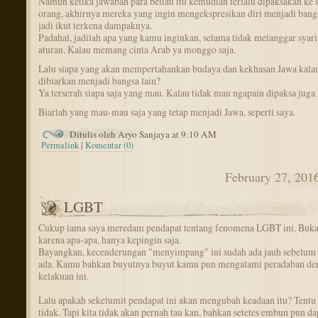
Namun ketika jawaban para beliau itu kemudian terlalu dipaksakan ke
orang, akhirnya mereka yang ingin mengekspresikan diri menjadi bangs
jadi ikut terkena dampaknya.
Padahal, jadilah apa yang kamu inginkan, selama tidak melanggar syari
aturan. Kalau memang cinta Arab ya monggo saja.
Lalu siapa yang akan mempertahankan budaya dan kekhasan Jawa kala
dibiarkan menjadi bangsa lain?
Ya terserah siapa saja yang mau. Kalau tidak mau ngapain dipaksa juga
Biarlah yang mau-mau saja yang tetap menjadi Jawa, seperti saya.
Ditulis oleh Aryo Sanjaya at 9:10 AM
Permalink
|
Komentar (0)
February 27, 201
LGBT
Cukup lama saya meredam pendapat tentang fenomena LGBT ini. Buk
karena apa-apa, hanya kepingin saja.
Bayangkan, kecenderungan "menyimpang" ini sudah ada jauh sebelum
ada. Kamu bahkan buyutnya buyut kamu pun mengalami peradaban de
kelakuan ini.
Lalu apakah sekelumit pendapat ini akan mengubah keadaan itu? Tentu 
tidak. Tapi kita tidak akan pernah tau kan, bahkan setetes embun pun da