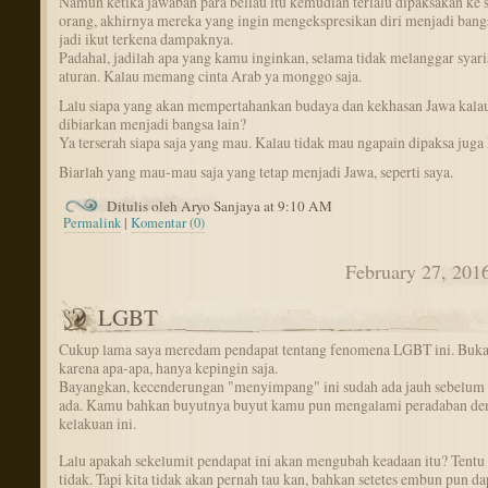
Namun ketika jawaban para beliau itu kemudian terlalu dipaksakan ke
orang, akhirnya mereka yang ingin mengekspresikan diri menjadi bangs
jadi ikut terkena dampaknya.
Padahal, jadilah apa yang kamu inginkan, selama tidak melanggar syari
aturan. Kalau memang cinta Arab ya monggo saja.
Lalu siapa yang akan mempertahankan budaya dan kekhasan Jawa kala
dibiarkan menjadi bangsa lain?
Ya terserah siapa saja yang mau. Kalau tidak mau ngapain dipaksa juga
Biarlah yang mau-mau saja yang tetap menjadi Jawa, seperti saya.
Ditulis oleh Aryo Sanjaya at 9:10 AM
Permalink
|
Komentar (0)
February 27, 201
LGBT
Cukup lama saya meredam pendapat tentang fenomena LGBT ini. Buk
karena apa-apa, hanya kepingin saja.
Bayangkan, kecenderungan "menyimpang" ini sudah ada jauh sebelum
ada. Kamu bahkan buyutnya buyut kamu pun mengalami peradaban de
kelakuan ini.
Lalu apakah sekelumit pendapat ini akan mengubah keadaan itu? Tentu 
tidak. Tapi kita tidak akan pernah tau kan, bahkan setetes embun pun da