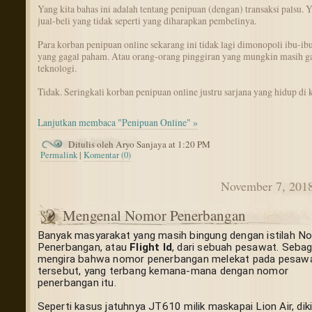
Yang kita bahas ini adalah tentang penipuan (dengan) transaksi palsu. Y
jual-beli yang tidak seperti yang diharapkan pembelinya.
Para korban penipuan online sekarang ini tidak lagi dimonopoli ibu-ibu
yang gagal paham. Atau orang-orang pinggiran yang mungkin masih g
teknologi.
Tidak. Seringkali korban penipuan online justru sarjana yang hidup di k
Lanjutkan membaca "Penipuan Online" »
Ditulis oleh Aryo Sanjaya at 1:20 PM
Permalink
|
Komentar (0)
November 7, 201
Mengenal Nomor Penerbangan
Banyak masyarakat yang masih bingung dengan istilah No
Penerbangan, atau 
Flight Id
, dari sebuah pesawat. Sebagi
mengira bahwa nomor penerbangan melekat pada pesawa
tersebut, yang terbang kemana-mana dengan nomor 
penerbangan itu.
Seperti kasus jatuhnya JT610 milik maskapai Lion Air, diki