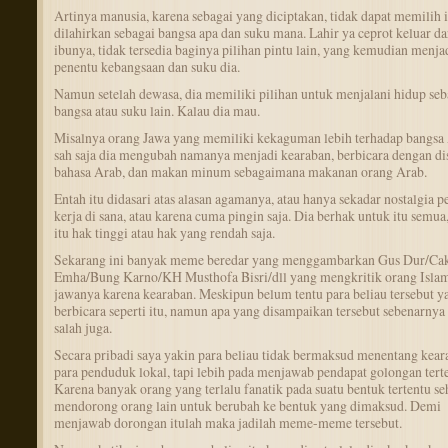
Artinya manusia, karena sebagai yang diciptakan, tidak dapat memilih 
dilahirkan sebagai bangsa apa dan suku mana. Lahir ya ceprot keluar da
ibunya, tidak tersedia baginya pilihan pintu lain, yang kemudian menja
penentu kebangsaan dan suku dia.
Namun setelah dewasa, dia memiliki pilihan untuk menjalani hidup seb
bangsa atau suku lain. Kalau dia mau.
Misalnya orang Jawa yang memiliki kekaguman lebih terhadap bangsa 
sah saja dia mengubah namanya menjadi kearaban, berbicara dengan dis
bahasa Arab, dan makan minum sebagaimana makanan orang Arab.
Entah itu didasari atas alasan agamanya, atau hanya sekadar nostalgia p
kerja di sana, atau karena cuma pingin saja. Dia berhak untuk itu semua
itu hak tinggi atau hak yang rendah saja.
Sekarang ini banyak meme beredar yang menggambarkan Gus Dur/Ca
Emha/Bung Karno/KH Musthofa Bisri/dll yang mengkritik orang Islam
jawanya karena kearaban. Meskipun belum tentu para beliau tersebut y
berbicara seperti itu, namun apa yang disampaikan tersebut sebenarnya 
salah juga.
Secara pribadi saya yakin para beliau tidak bermaksud menentang kear
para penduduk lokal, tapi lebih pada menjawab pendapat golongan terte
Karena banyak orang yang terlalu fanatik pada suatu bentuk tertentu s
mendorong orang lain untuk berubah ke bentuk yang dimaksud. Demi
menjawab dorongan itulah maka jadilah meme-meme tersebut.