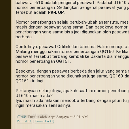
bahwa JT610 adalah pengenal pesawat. Padahal JT610 a
nomor penerbangan. Sedangkan pengenal pesawat yang ja
tersebut adalah 
PK-LQP
.
Nomor penerbangan selalu berubah-ubah antar rute, mesk
masih dengan pesawat yang sama. Dan besoknya nomor 
penerbangan yang sama bisa jadi digunakan oleh pesawat
berbeda.
Contohnya, pesawat Citilink dari bandara Halim menuju ba
Malang menggunakan nomor penerbangan QG160. Ketika 
pesawat tersebut terbang kembali ke Jakarta dia menggu
nomor penerbangan QG161.
Besoknya, dengan pesawat berbeda dan jalur yang sama 
nomor penerbangan yang digunakan juga sama, QG160 da
QG161 itu lagi.
Pertanyaan selanjutnya, apakah saat ini nomor penerbang
JT610 masih ada?
Iya, masih ada. Silakan mencoba terbang dengan jalur itu ji
ingin merasakan sensasinya.
Ditulis oleh Aryo Sanjaya at 8:01 AM
Permalink
|
Komentar (1)