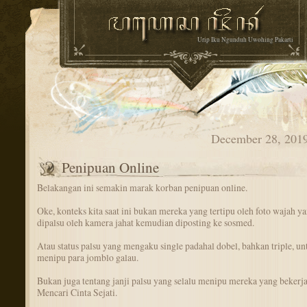
Urip Iku Ngunduh Uwohing Pakarti
December 28, 201
Penipuan Online
Belakangan ini semakin marak korban penipuan online.
Oke, konteks kita saat ini bukan mereka yang tertipu oleh foto wajah y
dipalsu oleh kamera jahat kemudian diposting ke sosmed.
Atau status palsu yang mengaku single padahal dobel, bahkan triple, un
menipu para jomblo galau.
Bukan juga tentang janji palsu yang selalu menipu mereka yang bekerja
Mencari Cinta Sejati.