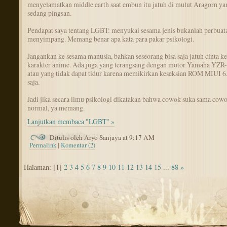
menyelamatkan middle earth saat embun itu jatuh di mulut Aragorn ya
sedang pingsan.
Pendapat saya tentang LGBT: menyukai sesama jenis bukanlah perbuat
menyimpang. Memang benar apa kata para pakar psikologi.
Jangankan ke sesama manusia, bahkan seseorang bisa saja jatuh cinta ke
karakter anime. Ada juga yang terangsang dengan motor Yamaha YZR
atau yang tidak dapat tidur karena memikirkan keseksian ROM MIUI 6
saja.
Jadi jika secara ilmu psikologi dikatakan bahwa cowok suka sama cowo
normal, ya memang.
Lanjutkan membaca "LGBT" »
Ditulis oleh Aryo Sanjaya at 9:17 AM
Permalink
|
Komentar (2)
Halaman: [1]
2
3
4
5
6
7
8
9
10
11
12
13
14
15
...
88
»