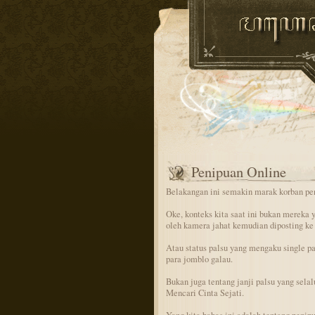
Penipuan Online
Belakangan ini semakin marak korban pe
Oke, konteks kita saat ini bukan mereka y
oleh kamera jahat kemudian diposting ke
Atau status palsu yang mengaku single pa
para jomblo galau.
Bukan juga tentang janji palsu yang sela
Mencari Cinta Sejati.