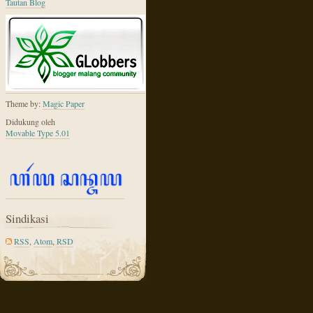
Tautan Blog
Theme by:
Magic Paper
Didukung oleh
Movable Type 5.01
Sindikasi
RSS
,
Atom
,
RSD