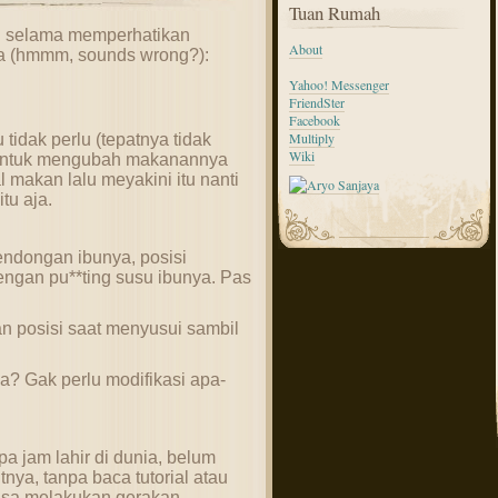
Tuan Rumah
an selama memperhatikan
About
a (hmmm, sounds wrong?):
Yahoo! Messenger
FriendSter
Facebook
Multiply
tidak perlu (tepatnya tidak
Wiki
untuk mengubah makanannya
al makan lalu meyakini itu nanti
tu aja.
endongan ibunya, posisi
ngan pu**ting susu ibunya. Pas
n posisi saat menyusui sambil
a? Gak perlu modifikasi apa-
a jam lahir di dunia, belum
a, tanpa baca tutorial atau
 bisa melakukan gerakan