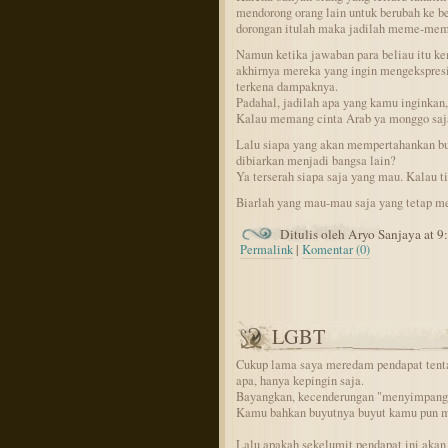
mendorong orang lain untuk berubah ke 
dorongan itulah maka jadilah meme-meme
Namun ketika jawaban para beliau itu ke
akhirnya mereka yang ingin mengekspresik
terkena dampaknya.
Padahal, jadilah apa yang kamu inginkan,
Kalau memang cinta Arab ya monggo saj
Lalu siapa yang akan mempertahankan b
dibiarkan menjadi bangsa lain?
Ya terserah siapa saja yang mau. Kalau t
Biarlah yang mau-mau saja yang tetap me
Ditulis oleh Aryo Sanjaya at 
Permalink
|
Komentar (0)
LGBT
Cukup lama saya meredam pendapat tent
apa, hanya kepingin saja.
Bayangkan, kecenderungan "menyimpang" 
Kamu bahkan buyutnya buyut kamu pun m
Lalu apakah sekelumit pendapat ini akan