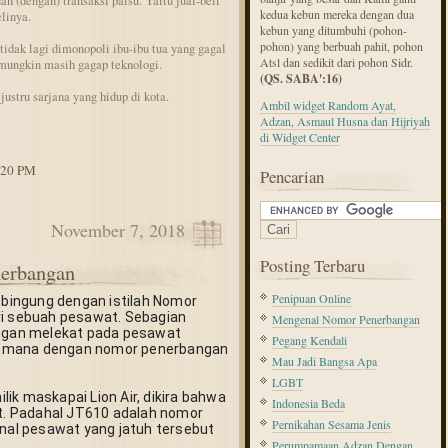
an (dengan) transaksi palsu. Yaitu jual-beli
kedua kebun mereka dengan dua
linya.
kebun yang ditumbuhi (pohon-
pohon) yang berbuah pahit, pohon
tidak lagi dimonopoli ibu-ibu tua yang gagal
Atsl dan sedikit dari pohon Sidr.
mungkin masih gagap teknologi.
(QS. SABA':16)
justru sarjana yang hidup di kota.
Ambil widget Random Ayat,
Adzan, Asmaul Husna dan Hijriyah
di Widget Center
1:20 PM
Pencarian
November 7, 2018
Posting Terbaru
erbangan
Penipuan Online
ingung dengan istilah Nomor 
ri sebuah pesawat. Sebagian 
Mengenal Nomor Penerbangan
gan melekat pada pesawat 
Pegang Kendali
a-mana dengan nomor penerbangan 
Mau Jadi Bangsa Apa
LGBT
ik maskapai Lion Air, dikira bahwa 
Indonesia Beda
. Padahal JT610 adalah nomor 
Pernikahan Sesama Jenis
al pesawat yang jatuh tersebut 
Perumpamaan Adzan Dengan