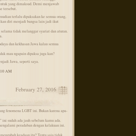
bentuk yang dimaksud. Demi menjawab
 tersebut.
mudian terlalu dipaksakan ke semua orang,
an diri menjadi bangsa lain jadi ikut
 selama tidak melanggar syariat dan aturan.
a.
udaya dan kekhasan Jawa kalau semua
idak mau ngapain dipaksa juga kan?
njadi Jawa, seperti saya.
9:10 AM
February 27, 2016
ang fenomena LGBT ini. Bukan karena apa-
ini sudah ada jauh sebelum kamu ada.
engalami peradaban dengan kelakuan ini.
 mengubah keadaan itu? Tentu saja tidak.