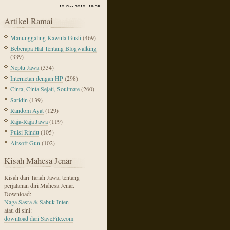
Artikel Ramai
Manunggaling Kawula Gusti
(469)
Beberapa Hal Tentang Blogwalking
(339)
Neptu Jawa
(334)
Internetan dengan HP
(298)
Cinta, Cinta Sejati, Soulmate
(260)
Saridin
(139)
Random Ayat
(129)
Raja-Raja Jawa
(119)
Puisi Rindu
(105)
Airsoft Gun
(102)
Kisah Mahesa Jenar
Kisah dari Tanah Jawa, tentang
perjalanan diri Mahesa Jenar.
Download:
Naga Sasra & Sabuk Inten
atau di sini:
download dari SaveFile.com