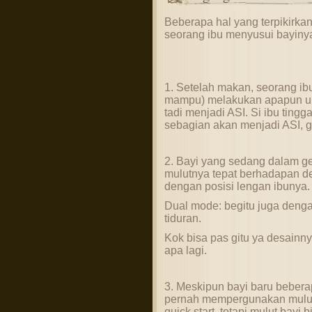
Beberapa hal yang terpikirk
seorang ibu menyusui bayiny
1. Setelah makan, seorang ibu 
mampu) melakukan apapun 
tadi menjadi ASI. Si ibu tingg
sebagian akan menjadi ASI, gi
2. Bayi yang sedang dalam g
mulutnya tepat berhadapan de
dengan posisi lengan ibunya.
Dual mode: begitu juga denga
tiduran.
Kok bisa pas gitu ya desainny
apa lagi.
3. Meskipun bayi baru beberap
pernah mempergunakan mulutny
quick start, tetapi mulut bayi