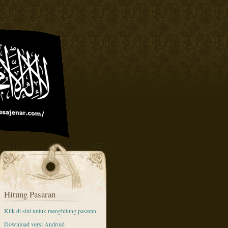
Hitung Pasaran
Klik di sini untuk menghitung pasaran
Download versi Android