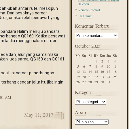
Telepon
ah-ubah antar rute, meskipun 
Remote Control
ma. Dan besoknya nomor 
Half Truth
i digunakan oleh pesawat yang 
Komentar Terbaru
i bandara Halim menuju bandara 
erbangan QG160. Ketika pesawat 
karta dia menggunakan nomor 
October 2025
eda dan jalur yang sama maka 
Mg
Sn
Sl
Rb
Km
Jm
Sb
kan juga sama, QG160 dan QG161 
1
2
3
4
5
6
7
8
9
10
11
12
13
14
15
16
17
18
 saat ini nomor penerbangan 
19
20
21
22
23
24
25
26
27
28
29
30
31
erbang dengan jalur itu jika ingin 
Kategori
8:01 AM
Arsip
May 11, 2017