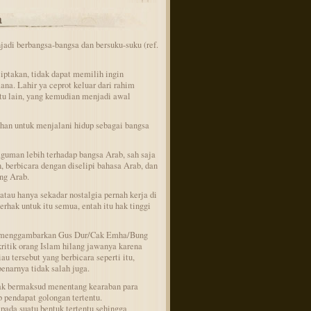
a
di berbangsa-bangsa dan bersuku-suku (ref.
iptakan, tidak dapat memilih ingin
ana. Lahir ya ceprot keluar dari rahim
intu lain, yang kemudian menjadi awal
han untuk menjalani hidup sebagai bangsa
guman lebih terhadap bangsa Arab, sah saja
berbicara dengan diselipi bahasa Arab, dan
ng Arab.
atau hanya sekadar nostalgia pernah kerja di
erhak untuk itu semua, entah itu hak tinggi
g menggambarkan Gus Dur/Cak Emha/Bung
itik orang Islam hilang jawanya karena
u tersebut yang berbicara seperti itu,
enarnya tidak salah juga.
idak bermaksud menentang kearaban para
 pendapat golongan tertentu.
 pada suatu bentuk tertentu sehingga