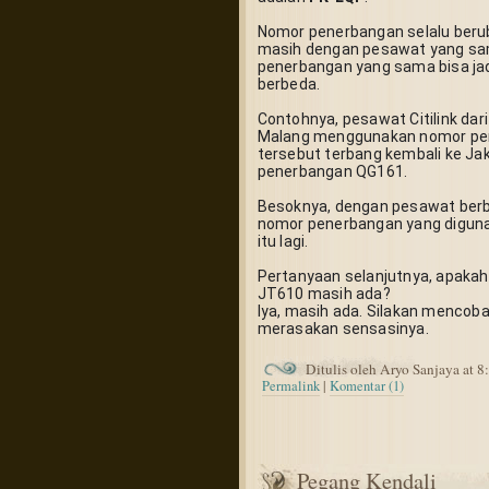
Nomor penerbangan selalu berub
masih dengan pesawat yang sa
penerbangan yang sama bisa jad
berbeda.
Contohnya, pesawat Citilink dar
Malang menggunakan nomor pen
tersebut terbang kembali ke Ja
penerbangan QG161.
Besoknya, dengan pesawat berb
nomor penerbangan yang diguna
itu lagi.
Pertanyaan selanjutnya, apakah
JT610 masih ada?
Iya, masih ada. Silakan mencoba t
merasakan sensasinya.
Ditulis oleh Aryo Sanjaya at 
Permalink
|
Komentar (1)
Pegang Kendali