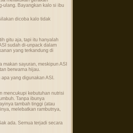
-ulang. Bayangkan kalo si ibu
ilakan dicoba kalo tidak
 gitu aja, tapi itu hanyalah
 ASI sudah di-unpack dalam
kanan yang terkandung di
a makan sayuran, meskipun ASI
utan berwarna hijau.
 apa yang digunakan ASI.
n mencukupi kebutuhan nutrisi
 tumbuh. Tanpa ibunya
yinya tambah tinggi (atau
nya, melebatkan rambutnya,
Gak ada. Semua terjadi secara