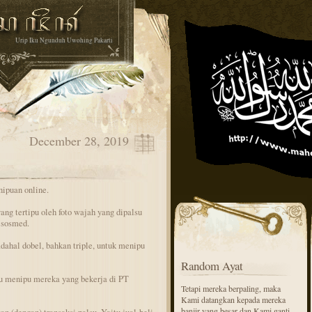
Urip Iku Ngunduh Uwohing Pakarti
December 28, 2019
nipuan online.
ang tertipu oleh foto wajah yang dipalsu
 sosmed.
dahal dobel, bahkan triple, untuk menipu
Random Ayat
lu menipu mereka yang bekerja di PT
Tetapi mereka berpaling, maka
Kami datangkan kepada mereka
banjir yang besar dan Kami ganti