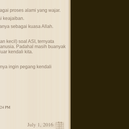
gai proses alami yang wajar.
i keajaiban.
anya sebagai kuasa Allah.
n kecil) soal ASI, ternyata
 manusia. Padahal masih buanyak
uar kendali kita.
ya ingin pegang kendali
4:24 PM
July 1, 2016