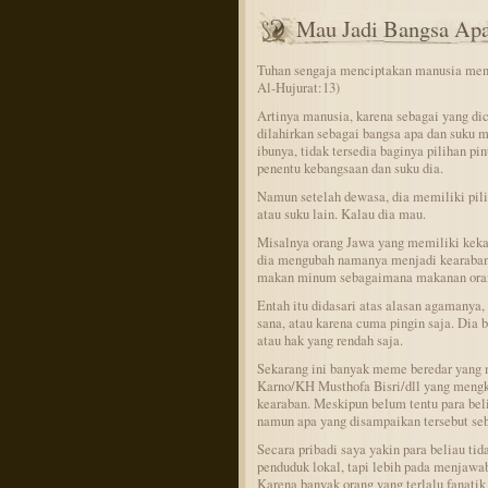
Mau Jadi Bangsa Ap
Tuhan sengaja menciptakan manusia menja
Al-Hujurat:13)
Artinya manusia, karena sebagai yang dic
dilahirkan sebagai bangsa apa dan suku m
ibunya, tidak tersedia baginya pilihan p
penentu kebangsaan dan suku dia.
Namun setelah dewasa, dia memiliki pili
atau suku lain. Kalau dia mau.
Misalnya orang Jawa yang memiliki keka
dia mengubah namanya menjadi kearaban, 
makan minum sebagaimana makanan ora
Entah itu didasari atas alasan agamanya, 
sana, atau karena cuma pingin saja. Dia b
atau hak yang rendah saja.
Sekarang ini banyak meme beredar yan
Karno/KH Musthofa Bisri/dll yang mengkr
kearaban. Meskipun belum tentu para belia
namun apa yang disampaikan tersebut seb
Secara pribadi saya yakin para beliau t
penduduk lokal, tapi lebih pada menjawab
Karena banyak orang yang terlalu fanatik