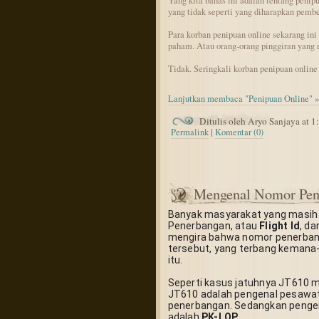
Yang kita bahas ini adalah tentang penipu
yang tidak seperti yang diharapkan pembe
Para korban penipuan online sekarang ini 
paham. Atau orang-orang pinggiran yang 
Tidak. Seringkali korban penipuan online 
Lanjutkan membaca "Penipuan Online" »
Ditulis oleh Aryo Sanjaya at 
Permalink
|
Komentar (0)
Mengenal Nomor Pen
Banyak masyarakat yang masih b
Penerbangan, atau 
Flight Id
, da
mengira bahwa nomor penerban
tersebut, yang terbang keman
itu.
Seperti kasus jatuhnya JT610 mil
JT610 adalah pengenal pesawat
penerbangan. Sedangkan pengen
adalah 
PK-LQP
.