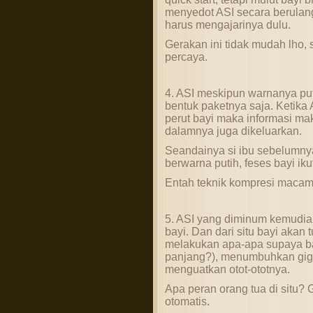
menyedot ASI secara berulang
harus mengajarinya dulu.
Gerakan ini tidak mudah lho, s
percaya.
4. ASI meskipun warnanya putih
bentuk paketnya saja. Ketika
perut bayi maka informasi ma
dalamnya juga dikeluarkan.
Seandainya si ibu sebelumny
berwarna putih, feses bayi ik
Entah teknik kompresi macam
5. ASI yang diminum kemudia
bayi. Dan dari situ bayi akan
melakukan apa-apa supaya ba
panjang?), menumbuhkan gigi
menguatkan otot-ototnya.
Apa peran orang tua di situ? 
otomatis.