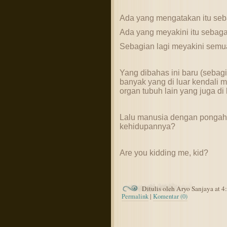
Ada yang mengatakan itu seba
Ada yang meyakini itu sebaga
Sebagian lagi meyakini semu
Yang dibahas ini baru (sebagia
banyak yang di luar kendali
organ tubuh lain yang juga di l
Lalu manusia dengan pongahn
kehidupannya?
Are you kidding me, kid?
Ditulis oleh Aryo Sanjaya at 
Permalink
|
Komentar (0)