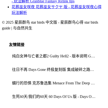
- 玩法解析 Granblue Fantasy Relink tips
花葬巫女咲夜 花葬巫女サクヤ 版 - 花葬巫女咲夜心得
玩法解析
© 2025 星辰群鸟 star birds 中文版 - 星辰群鸟心得 star birds
guide | 与自然共生
友情链接
纯白女神与亡者之都2 Guilty Hell2 - 版本说明 Guilty Hell guide
往日不再 Days Gone 终极复刻版 集成破碎之路全DLC豪华中文版 - 游戏介绍 玩法解析
蠕行的恐惧 克苏鲁选集 Menace From The Deep 中文版 - 游戏介绍 蠕行的恐惧心得
生死60天/我们的60天 60 Days Of Us 版 - Days Of Us tips 配置要求