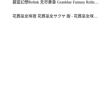
碧蓝幻想Relink 无尽黄昏 Granblue Fantasy Relink 中文版 - 玩法解析 Granblue Fantasy Relink tips
花葬巫女咲夜 花葬巫女サクヤ 版 - 花葬巫女咲夜心得 玩法解析