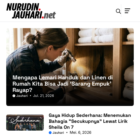
Langsung
ke
isi
Mengapa Lemari Handuk dan Linen di
Rumah Kita Bisa Jadi ‘Sarang Empuk’
Rayap?
Jul. 21, 2026
Jauhari
Gaya Hidup Sederhana: Menemukan
Bahagia “Secukupnya” Lewat Lirik
Sheila On 7
Mei. 6, 2026
Jauhari