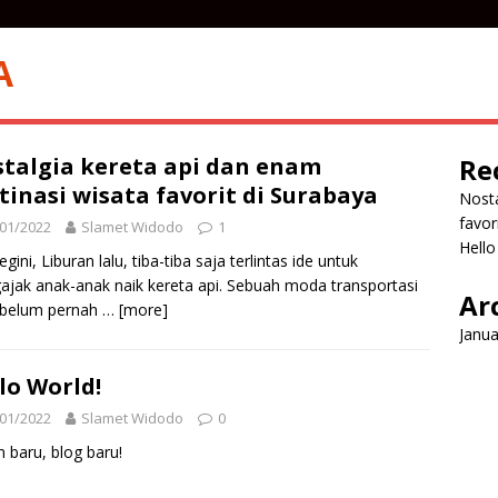
A
talgia kereta api dan enam
Re
tinasi wisata favorit di Surabaya
Nosta
favor
01/2022
Slamet Widodo
1
Hello
egini, Liburan lalu, tiba-tiba saja terlintas ide untuk
jak anak-anak naik kereta api. Sebuah moda transportasi
Ar
 belum pernah
… [more]
Janua
lo World!
01/2022
Slamet Widodo
0
 baru, blog baru!