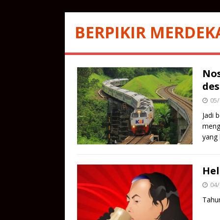
BERPIKIR MERDEK
Nos
des
05/
Jadi b
menga
yang
Hel
04/
Tahun