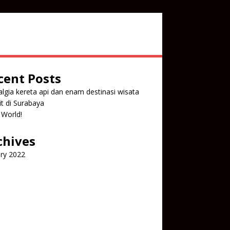
cent Posts
lgia kereta api dan enam destinasi wisata
it di Surabaya
 World!
chives
ry 2022