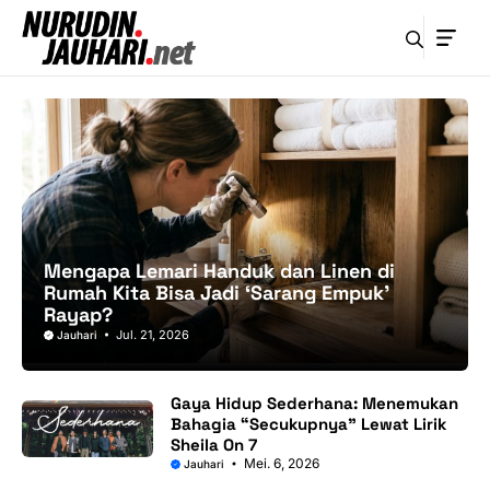
Langsung
ke
isi
Mengapa Lemari Handuk dan Linen di
Rumah Kita Bisa Jadi ‘Sarang Empuk’
Rayap?
Jul. 21, 2026
Jauhari
Gaya Hidup Sederhana: Menemukan
Bahagia “Secukupnya” Lewat Lirik
Sheila On 7
Mei. 6, 2026
Jauhari