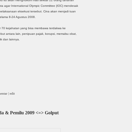
bu itu akan menghukum mati sekitar 22 orang tahanan
nta agar International Olympic Committee (IOC) mendesak
pelaksanaan eksekusi tersebut. Cina akan menjadi tuan
selama 8-24 Agustus 2008.
r 70 kejahatan yang bisa membawa terdakwa ke
but antara lain, penipuan pajak, korupsi, memalsu obat,
ik dan lainnya.
entar
|
edit
ada & Pemilu 2009 <=> Golput