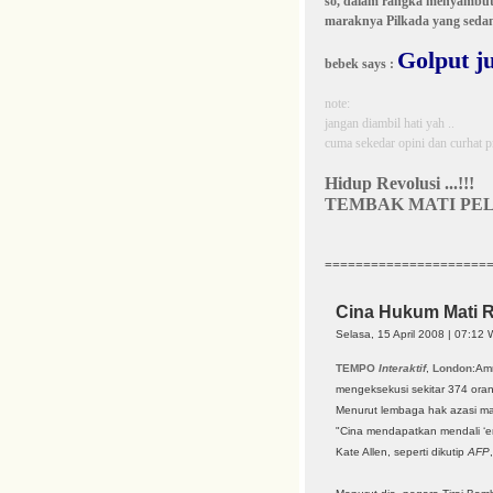
so, dalam rangka menyambut
maraknya Pilkada yang sedang
Golput ju
bebek says :
note:
jangan diambil hati yah ..
cuma sekedar opini dan curhat pr
Hidup Revolusi ...!!!
TEMBAK MATI PELA
=====================
Cina Hukum Mati 
Selasa, 15 April 2008 | 07:12 
TEMPO
Interaktif
,
London
:Am
mengeksekusi sekitar 374 ora
Menurut lembaga hak azasi man
"Cina mendapatkan mendali ‘em
Kate Allen, seperti dikutip
AFP