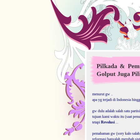
Pilkada & Pem
Golput Juga Pil
menurut gw ..
apa yg terjadi di Indonesia hingga
gw dulu adalah salah satu parti
tujuan kami waktu itu (saat penu
tetapi
Revolusi
...
pemahaman gw (sory kalo salah
reformasi hanyalah merubah sist