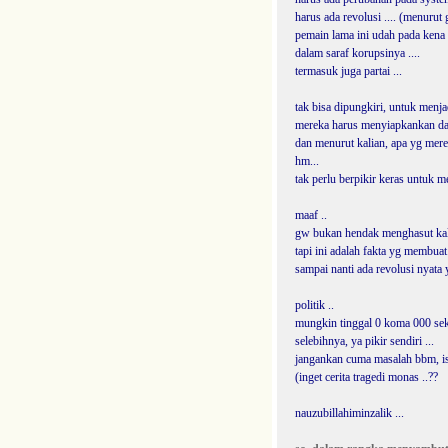
harus ada revolusi .... (menurut 
pemain lama ini udah pada kena 
dalam saraf korupsinya ....
termasuk juga partai ...
tak bisa dipungkiri, untuk menjadi
mereka harus menyiapkankan dan
dan menurut kalian, apa yg merek
hm...
tak perlu berpikir keras untuk m
maaf ..
gw bukan hendak menghasut kali
tapi ini adalah fakta yg membuat 
sampai nanti ada revolusi nyata 
politik ..
mungkin tinggal 0 koma 000 seki
selebihnya, ya pikir sendiri ...
jangankan cuma masalah bbm, iss
(inget cerita tragedi monas ..??
nauzubillahiminzalik ...