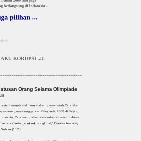
 Pemilu 2009 dan juga
 berlangsung di Indonesia ..
ga pilihan ...
ibadi ...
KU KORUPSI ..!!!
======================================
Ratusan Orang Selama Olimpiade
WIB
nesty International menyatakan, pemerintah Cina akan
ng selama penyelenggaraan Olimpiade 2008 di Beijing.
usia itu, Cina merupakan eksekutor terbesar di dunia.
as atas’ sebagai eksekutor global," Direktur Amnesty
, Selasa (15/4).