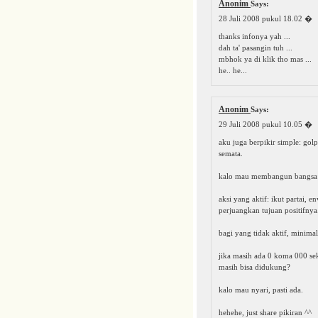
Anonim
Says:
28 Juli 2008 pukul 18.02
�
thanks infonya yah ...
dah ta' pasangin tuh ...
mbhok ya di klik tho mas ...
he.. he...
Anonim
Says:
29 Juli 2008 pukul 10.05
�
aku juga berpikir simple: golp
semata.
kalo mau membangun bangsa:
aksi yang aktif: ikut partai, 
perjuangkan tujuan positifnya
bagi yang tidak aktif, minima
jika masih ada 0 koma 000 sek
masih bisa didukung?
kalo mau nyari, pasti ada.
hehehe, just share pikiran ^^