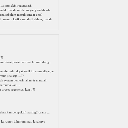
hnya mungkin regenerasi.
k ndak malah ketularan yang sudah ada.
ana sebelum masuk sangat getol
f, namun ketika sudah di dalam, malah
.??
i imunisasi pakai revolusi hukum dong..
 membunuh rakyat kecil ini cuma diganjar
tus juta saja ...??
alah system pemerintahan & masalah
percuma kan ...
u proses regenerasi kan ..??
dasarkan perspektif masing2 orang ...
i koruptor dihukum mati layaknya