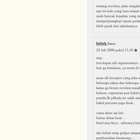
tentang revolusi, jalan tenga
tapi itu kalo yang baru masu
soale banyak kejadian yang m
memperjuangkan tujuan positi
lebih parah dari sebelumnya.
bebek
Says:
29 Juli 2008 pukul 15.20
�
mm..
trus kapan nih regenerasinya .
biar ga ketularan, ya musti d
masa sih koruptor yang jelas
beberapa tahun dan beberapa ra
kalau ga berani revolusi mas
hukum, regenerasi pun bakal 
pemilu & pilkada itu salah sat
bakal percuma juga dunk..
cuma share aja loh ..
bukan debat kusir ..
betul mas Aryo.. sebuanya ber
dan bebek tetap golput sampa
pembunuhan berencana ...