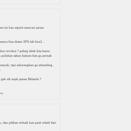
sen itu kan seperti mencari jarum
asnya bisa diatas 30% lah kira2 ..
kut revolusi ? paling tidak kita harus
h puluhan tahun hukum kita ga pernah
banyak, tapi sekarangkan ga sebanding..
..
i gak sih sejak jaman Belanda ?
o..
 dan pilihan terbaik kan pasti relatif dari