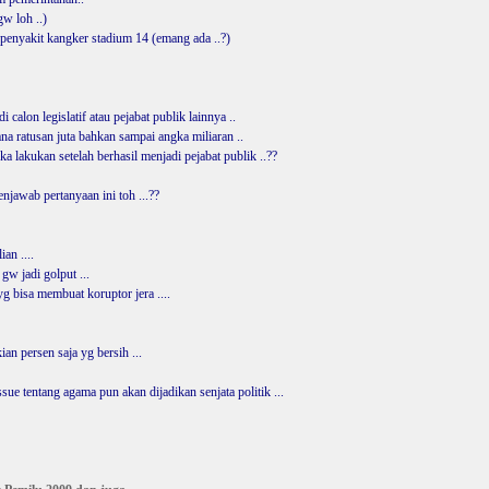
gw loh ..)
penyakit kangker stadium 14 (emang ada ..?)
 calon legislatif atau pejabat publik lainnya ..
a ratusan juta bahkan sampai angka miliaran ..
a lakukan setelah berhasil menjadi pejabat publik ..??
enjawab pertanyaan ini toh ...??
an ....
gw jadi golput ...
yg bisa membuat koruptor jera ....
an persen saja yg bersih ...
ue tentang agama pun akan dijadikan senjata politik ...