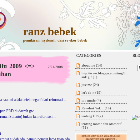
ranz bebek
pemikiran 'nyeleneh' dari se-ekor bebek
CATEGORIES
BLO
ilu 2009 <=>
about me
(14)
7/21/2008
ihan
http://www.blogger.com/img/bl
ank.gif
(1)
just me
(24)
let's do it
(19)
 saat ini adalah efek negatif dari reformasi ..
my music
(4)
Revolusi Yuk ..
(16)
sipan PRD di daerah gw ...
tentang HP
(7)
runan Suharto) bukan lah reformasi ...
tentang motor dan otomotif
(51)
)
em yg sudah ada, namun pemain lama tetap ada ...