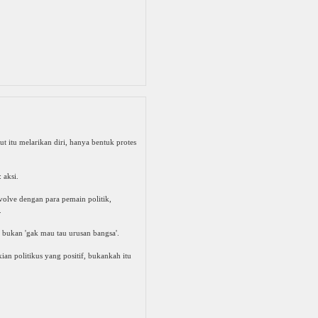
ut itu melarikan diri, hanya bentuk protes
 aksi.
envolve dengan para pemain politik,
.
l bukan 'gak mau tau urusan bangsa'.
ian politikus yang positif, bukankah itu