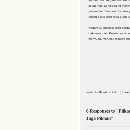
Menurut dia, negara Tirai Bam
setiap hari. Lembaga itu memi
pemerintah Cina terbuka atas 
rumah pesta olah raga dunia 
Negara itu memasukkan sekita
hukuman mati. Kejatahan terse
menyuap, merusak fasilitas listr
Posted In
Revolusi Yuk ..
|
6 kom
6 Responses to "Pilk
Juga Pilihan"