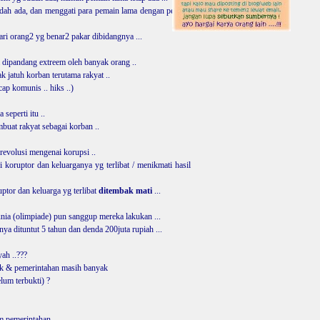
udah ada, dan menggati para pemain lama dengan pemain
ari orang2 yg benar2 pakar dibidangnya ...
a dipandang extreem oleh banyak orang ..
 jatuh korban terutama rakyat ..
ap komunis .. hiks ..)
seperti itu ..
buat rakyat sebagai korban ..
 revolusi mengenai korupsi ..
 koruptor dan keluarganya yg terlibat / menikmati hasil
uptor dan keluarga yg terlibat
ditembak mati
...
dunia (olimpiade) pun sanggup mereka lakukan ...
hanya dituntut 5 tahun dan denda 200juta rupiah ...
yah ..???
tik & pemerintahan masih banyak
lum terbukti) ?
m pemerintahan..