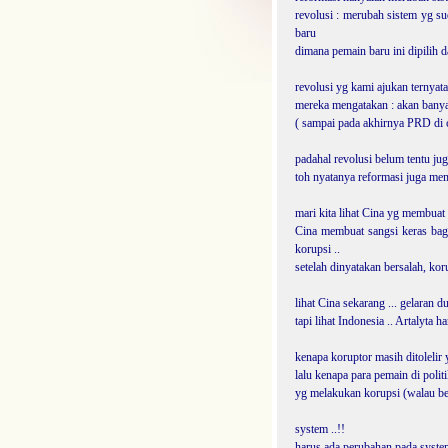
revolusi : merubah sistem yg s
baru
dimana pemain baru ini dipilih d
revolusi yg kami ajukan ternyat
mereka mengatakan : akan banyak
( sampai pada akhirnya PRD di c
padahal revolusi belum tentu juga 
toh nyatanya reformasi juga mem
mari kita lihat Cina yg membuat
Cina membuat sangsi keras bagi
korupsi ..
setelah dinyatakan bersalah, kor
lihat Cina sekarang ... gelaran 
tapi lihat Indonesia .. Artalyta 
kenapa koruptor masih ditolelir 
lalu kenapa para pemain di poli
yg melakukan korupsi (walau be
system ..!!
harus ada perubahan pada syste