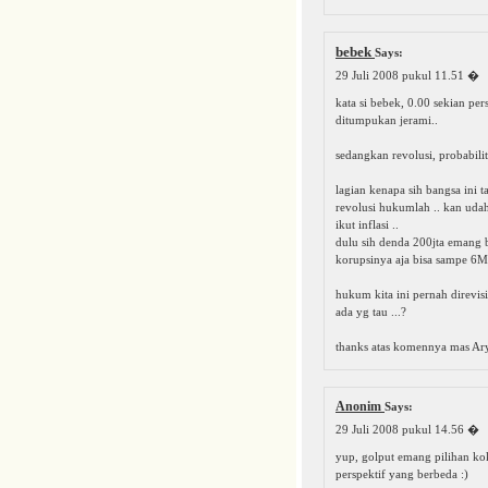
bebek
Says:
29 Juli 2008 pukul 11.51
�
kata si bebek, 0.00 sekian per
ditumpukan jerami..
sedangkan revolusi, probabilit
lagian kenapa sih bangsa ini ta
revolusi hukumlah .. kan uda
ikut inflasi ..
dulu sih denda 200jta emang 
korupsinya aja bisa sampe 6M
hukum kita ini pernah direvis
ada yg tau ...?
thanks atas komennya mas Ary
Anonim
Says:
29 Juli 2008 pukul 14.56
�
yup, golput emang pilihan kok,
perspektif yang berbeda :)