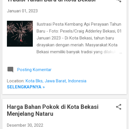
Kelompok ini bertugas untuk mengumpulkan
Januari 01, 2023
sampah plastik warga dan menjualnya
kepada pengusaha sampah. Dengan adanya
Ilustrasi Pesta Kembang Api Perayaan Tahun
kelompok ini, warga dapat merasa
Baru - Foto: Pexels/Craig Adderley Bekasi, 01
bertanggung jawab terhadap lingkungan dan
Januari 2023 - Di Kota Bekasi, tahun baru
memiliki sumber penghasilan tambahan dari
dirayakan dengan meriah. Masyarakat Kota
sampah yang mereka produksi. Program ini
Bekasi memiliki banyak tradisi yang dilakukan
juga membantu dalam mengurangi jumlah
saat tahun baru tiba. Di Kota Bekasi, tradisi
sampah plastik yang dibuang ke lingkungan.
merayakan tahun baru sudah dilakukan sejak
Selain itu, program ini juga meningkatkan
Posting Komentar
lama. Setiap 31 Desember, masyarakat di sini
kesadaran warga tentang pentingnya
ramai-ramai mengadakan acara perayaan
Location:
Kota Bks, Jawa Barat, Indonesia
menjaga lingkungan dan mengurangi
tahun baru. Tak hanya di rumah masing-
SELENGKAPNYA »
produksi sampah. “Sejak program i...
masing, acara perayaan juga dilakukan di
tempat-tempat publik seperti taman kota
Harga Bahan Pokok di Kota Bekasi
dan lapangan. Apa yang dilakukan
Menjelang Nataru
masyarakat Kota Bekasi dalam merayakan
tahun baru? Mereka biasanya mengadakan
Desember 30, 2022
pesta kembang api. Kegiatan ini merupakan