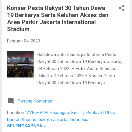
Konser Pesta Rakyat 30 Tahun Dewa
19 Berkarya Serta Keluhan Akses dan
Area Parkir Jakarta International
Stadium
Februari 04, 2023
Baladewa antri masuk pintu utama Pesta
Rakyat 30 Tahun Dewa 19 Berkarya, Jakarta,
04 Februari 2023 – Foto: Adam Sundana
Jakarta, 4 Februari 2023 – Konser Pesta
Rakyat 30 Tahun Dewa 19 Berkarya
dimeriahkan sejumlah penampil ternama
berlangsung sukses di Jakarta International
Posting Komentar
Stadium, Sabtu malam. 75 ribu Baladewa
telah datang untuk menyaksikan penampilan
Location:
VVF6+V2H, Papanggo, Kec. Tj. Priok, Jkt Utara,
luar biasa dari grup musik legenda ini.
Daerah Khusus Ibukota Jakarta, Indonesia
Namun, meski suasana konser sangat
SELENGKAPNYA »