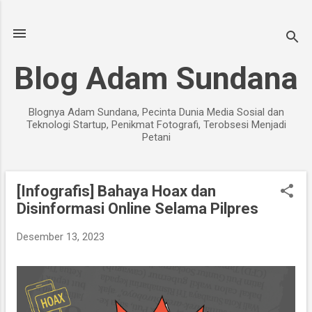
Langsung ke konten utama
Blog Adam Sundana
Blognya Adam Sundana, Pecinta Dunia Media Sosial dan
Teknologi Startup, Penikmat Fotografi, Terobsesi Menjadi
Petani
[Infografis] Bahaya Hoax dan
P
Disinformasi Online Selama Pilpres
o
s
Desember 13, 2023
t
i
n
g