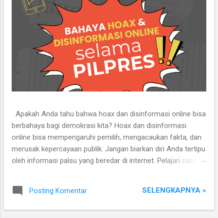
a
n
Apakah Anda tahu bahwa hoax dan disinformasi online bisa
berbahaya bagi demokrasi kita? Hoax dan disinformasi
online bisa mempengaruhi pemilih, mengacaukan fakta, dan
merusak kepercayaan publik. Jangan biarkan diri Anda tertipu
oleh informasi palsu yang beredar di internet. Pelajari cara
mengidentifikasi dan menghindari penyebaran hoax dan
disinformasi online dengan melihat infografis ini. Mari
SELENGKAPNYA »
Posting Komentar
bersama-sama menjaga kualitas informasi dan integritas
pemilu kita.