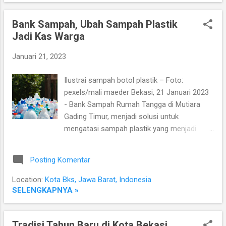
meriah, beberapa penonton memberikan
keluhan terkait akses dan area parkir di
Bank Sampah, Ubah Sampah Plastik
stadium. Mereka mengatakan bahwa jalur
Jadi Kas Warga
akses menuju stadium sangat macet dan
sulit ditempuh, serta area parkir sekitar lokasi
Januari 21, 2023
tidak memadai untuk jumlah kendaraan yang
hadir. "Saya sangat kecewa dengan akses
Ilustrai sampah botol plastik – Foto:
dan area parkir di sini. Saya harus menunggu
pexels/mali maeder Bekasi, 21 Januari 2023
lebih dari satu jam untuk bisa masuk ke
- Bank Sampah Rumah Tangga di Mutiara
stadium dan menemukan tempat parkir yang
Gading Timur, menjadi solusi untuk
cukup sulit," kata salah satu penonton, Fitri.
mengatasi sampah plastik yang menjadi
Dikutip dari Metro Tempo, menurut Gilbert
masalah kesehatan dan lingkungan di wilayah
Simanjuntak, anggota Komisi Bidang
tersebut. Dengan adanya Bank Sampah
Perekonomian DPRD DKI ...
Posting Komentar
Rumah Tangga, warga dapat mengumpulkan
sampah plastik yang mereka produksi dan
Location:
Kota Bks, Jawa Barat, Indonesia
menukarnya dengan uang tunai guna kas
SELENGKAPNYA »
Rukun Warga. Bank Sampah Rumah Tangga
dikelola oleh warga yang di koordinir
Tradisi Tahun Baru di Kota Bekasi
langsung oleh ibu-ibu rumah tangga.