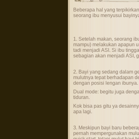
Beberapa hal yang terpikirk
seorang ibu menyusui bayiny
1. Setelah makan, seorang ibu 
mampu) melakukan apapun 
tadi menjadi ASI. Si ibu tingg
sebagian akan menjadi ASI, gi
2. Bayi yang sedang dalam g
mulutnya tepat berhadapan de
dengan posisi lengan ibunya.
Dual mode: begitu juga denga
tiduran.
Kok bisa pas gitu ya desainny
apa lagi.
3. Meskipun bayi baru beberap
pernah mempergunakan mulutny
quick start, tetapi mulut bayi