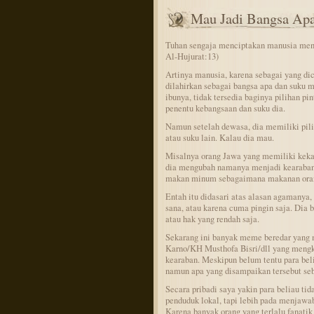
Mau Jadi Bangsa Ap
Tuhan sengaja menciptakan manusia menja
Al-Hujurat:13)
Artinya manusia, karena sebagai yang dic
dilahirkan sebagai bangsa apa dan suku m
ibunya, tidak tersedia baginya pilihan p
penentu kebangsaan dan suku dia.
Namun setelah dewasa, dia memiliki pili
atau suku lain. Kalau dia mau.
Misalnya orang Jawa yang memiliki keka
dia mengubah namanya menjadi kearaban, 
makan minum sebagaimana makanan ora
Entah itu didasari atas alasan agamanya, 
sana, atau karena cuma pingin saja. Dia b
atau hak yang rendah saja.
Sekarang ini banyak meme beredar yan
Karno/KH Musthofa Bisri/dll yang mengkr
kearaban. Meskipun belum tentu para belia
namun apa yang disampaikan tersebut seb
Secara pribadi saya yakin para beliau t
penduduk lokal, tapi lebih pada menjawab
Karena banyak orang yang terlalu fanatik