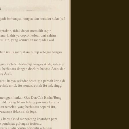
a
di berbangsa-bangsa dan bersuku-suku (ref.
iptakan, tidak dapat memilih ingin
ana. Lahir ya ceprot keluar dari rahim
intu lain, yang kemudian menjadi awal
han untuk menjalani hidup sebagai bangsa
guman lebih terhadap bangsa Arab, sah saja
berbicara dengan diselipi bahasa Arab, dan
ng Arab.
atau hanya sekadar nostalgia pernah kerja di
erhak untuk itu semua, entah itu hak tinggi
g menggambarkan Gus Dur/Cak Emha/Bung
itik orang Islam hilang jawanya karena
u tersebut yang berbicara seperti itu,
enarnya tidak salah juga.
idak bermaksud menentang kearaban para
 pendapat golongan tertentu.
 pada suatu bentuk tertentu sehingga