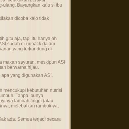
-ulang. Bayangkan kalo si ibu
ilakan dicoba kalo tidak
 gitu aja, tapi itu hanyalah
 ASI sudah di-unpack dalam
kanan yang terkandung di
a makan sayuran, meskipun ASI
utan berwarna hijau.
 apa yang digunakan ASI.
n mencukupi kebutuhan nutrisi
 tumbuh. Tanpa ibunya
yinya tambah tinggi (atau
nya, melebatkan rambutnya,
Gak ada. Semua terjadi secara