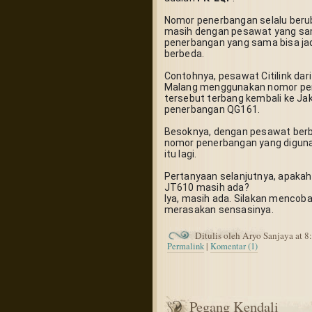
Nomor penerbangan selalu berub
masih dengan pesawat yang sa
penerbangan yang sama bisa jad
berbeda.
Contohnya, pesawat Citilink dar
Malang menggunakan nomor pen
tersebut terbang kembali ke Ja
penerbangan QG161.
Besoknya, dengan pesawat berb
nomor penerbangan yang diguna
itu lagi.
Pertanyaan selanjutnya, apakah
JT610 masih ada?
Iya, masih ada. Silakan mencoba t
merasakan sensasinya.
Ditulis oleh Aryo Sanjaya at 
Permalink
|
Komentar (1)
Pegang Kendali