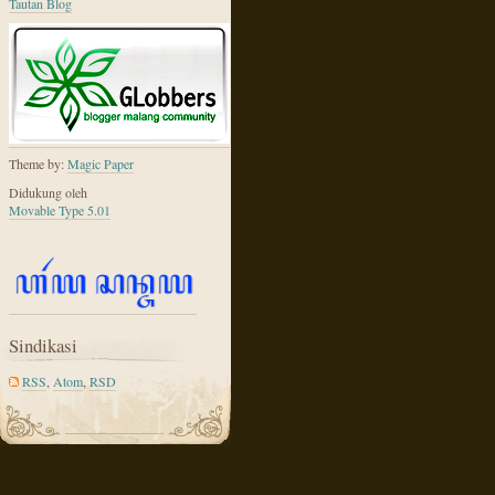
Tautan Blog
Theme by:
Magic Paper
Didukung oleh
Movable Type 5.01
Sindikasi
RSS
,
Atom
,
RSD