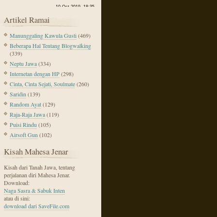
Artikel Ramai
Manunggaling Kawula Gusti
(469)
Beberapa Hal Tentang Blogwalking
(339)
Neptu Jawa
(334)
Internetan dengan HP
(298)
Cinta, Cinta Sejati, Soulmate
(260)
Saridin
(139)
Random Ayat
(129)
Raja-Raja Jawa
(119)
Puisi Rindu
(105)
Airsoft Gun
(102)
Kisah Mahesa Jenar
Kisah dari Tanah Jawa, tentang
perjalanan diri Mahesa Jenar.
Download:
Naga Sasra & Sabuk Inten
atau di sini:
download dari SaveFile.com