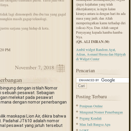
an (dengan) transaksi palsu. Yaitu jual-beli
(juga) kejahatan yang telah
linya.
dikerjakannya; ia ingin kalau
kiranya antara ia dengan hari itu ada
tidak lagi dimonopoli ibu-ibu tua yang gagal
masa yang jauh; dan Allah
mungkin masih gagap teknologi.
memperingatkan kamu terhadap diri
(siksa)-Nya. Dan Allah sangat
justru sarjana yang hidup di kota.
Penyayang kepada hamba-hamba-
Nya.
(QS. ALI IMRAN:30)
1:20 PM
Ambil widget Random Ayat,
Adzan, Asmaul Husna dan Hijriyah
di Widget Center
November 7, 2018
Pencarian
erbangan
ingung dengan istilah Nomor 
ri sebuah pesawat. Sebagian 
Posting Terbaru
gan melekat pada pesawat 
a-mana dengan nomor penerbangan 
Penipuan Online
Mengenal Nomor Penerbangan
ik maskapai Lion Air, dikira bahwa 
Pegang Kendali
. Padahal JT610 adalah nomor 
Mau Jadi Bangsa Apa
al pesawat yang jatuh tersebut 
LGBT