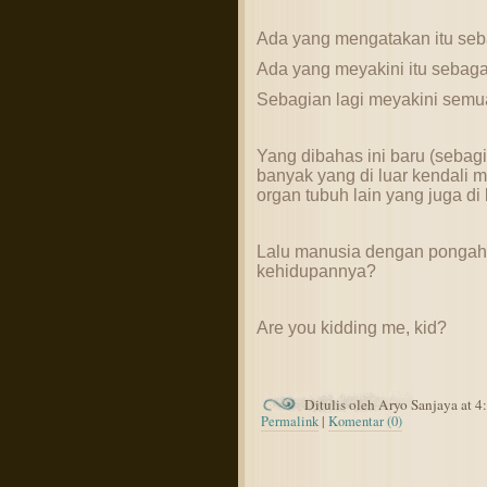
Ada yang mengatakan itu seba
Ada yang meyakini itu sebaga
Sebagian lagi meyakini semu
Yang dibahas ini baru (sebagia
banyak yang di luar kendali
organ tubuh lain yang juga di l
Lalu manusia dengan pongahn
kehidupannya?
Are you kidding me, kid?
Ditulis oleh Aryo Sanjaya at 
Permalink
|
Komentar (0)