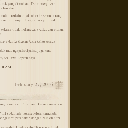
bentuk yang dimaksud. Demi menjawab
 tersebut.
mudian terlalu dipaksakan ke semua orang,
an diri menjadi bangsa lain jadi ikut
 selama tidak melanggar syariat dan aturan.
a.
udaya dan kekhasan Jawa kalau semua
idak mau ngapain dipaksa juga kan?
njadi Jawa, seperti saya.
9:10 AM
February 27, 2016
ang fenomena LGBT ini. Bukan karena apa-
ini sudah ada jauh sebelum kamu ada.
engalami peradaban dengan kelakuan ini.
 mengubah keadaan itu? Tentu saja tidak.