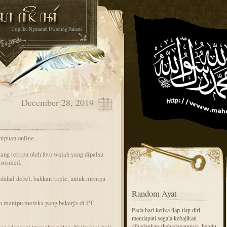
Urip Iku Ngunduh Uwohing Pakarti
December 28, 2019
nipuan online.
ang tertipu oleh foto wajah yang dipalsu
 sosmed.
dahal dobel, bahkan triple, untuk menipu
Random Ayat
lu menipu mereka yang bekerja di PT
Pada hari ketika tiap-tiap diri
mendapati segala kebajikan
dihadapkan (kehadapannya), begitu