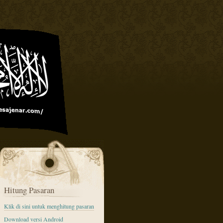
Hitung Pasaran
Klik di sini untuk menghitung pasaran
Download versi Android