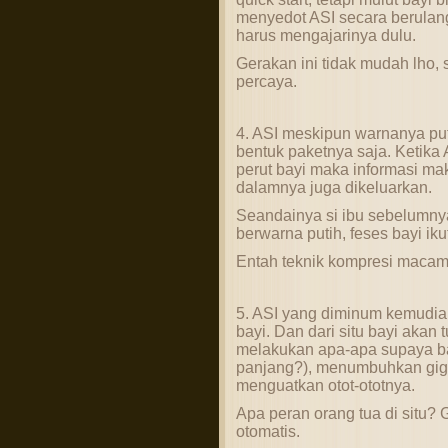
menyedot ASI secara berulang
harus mengajarinya dulu.
Gerakan ini tidak mudah lho, s
percaya.
4. ASI meskipun warnanya putih
bentuk paketnya saja. Ketika
perut bayi maka informasi ma
dalamnya juga dikeluarkan.
Seandainya si ibu sebelumny
berwarna putih, feses bayi ik
Entah teknik kompresi macam
5. ASI yang diminum kemudia
bayi. Dan dari situ bayi akan
melakukan apa-apa supaya ba
panjang?), menumbuhkan gigi
menguatkan otot-ototnya.
Apa peran orang tua di situ? 
otomatis.