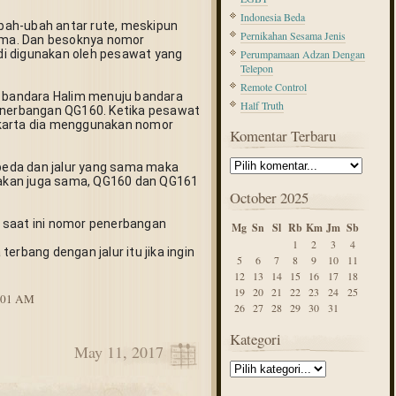
Indonesia Beda
ah-ubah antar rute, meskipun 
Pernikahan Sesama Jenis
ma. Dan besoknya nomor 
i digunakan oleh pesawat yang 
Perumpamaan Adzan Dengan
Telepon
Remote Control
i bandara Halim menuju bandara 
Half Truth
erbangan QG160. Ketika pesawat 
karta dia menggunakan nomor 
Komentar Terbaru
eda dan jalur yang sama maka 
kan juga sama, QG160 dan QG161 
October 2025
 saat ini nomor penerbangan 
Mg
Sn
Sl
Rb
Km
Jm
Sb
1
2
3
4
erbang dengan jalur itu jika ingin 
5
6
7
8
9
10
11
12
13
14
15
16
17
18
19
20
21
22
23
24
25
8:01 AM
26
27
28
29
30
31
Kategori
May 11, 2017