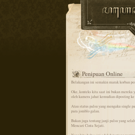
Penipuan Online
Belakangan ini semakin marak korban pe
Oke, konteks kita saat ini bukan mereka y
oleh kamera jahat kemudian diposting ke
Atau status palsu yang mengaku single pa
para jomblo galau.
Bukan juga tentang janji palsu yang sela
Mencari Cinta Sejati.