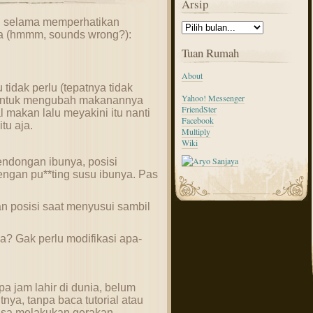
Arsip
an selama memperhatikan
a (hmmm, sounds wrong?):
Tuan Rumah
About
tidak perlu (tepatnya tidak
Yahoo! Messenger
untuk mengubah makanannya
FriendSter
al makan lalu meyakini itu nanti
Facebook
tu aja.
Multiply
Wiki
endongan ibunya, posisi
ngan pu**ting susu ibunya. Pas
n posisi saat menyusui sambil
a? Gak perlu modifikasi apa-
a jam lahir di dunia, belum
a, tanpa baca tutorial atau
 bisa melakukan gerakan