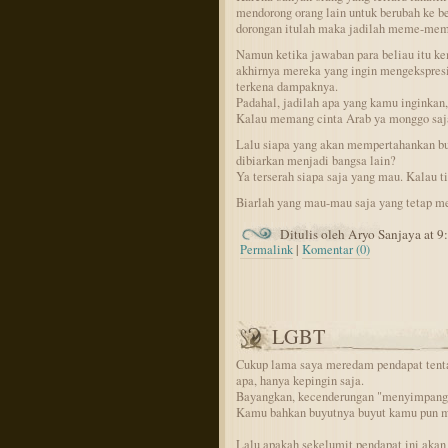
mendorong orang lain untuk berubah ke 
dorongan itulah maka jadilah meme-meme
Namun ketika jawaban para beliau itu ke
akhirnya mereka yang ingin mengekspresik
terkena dampaknya.
Padahal, jadilah apa yang kamu inginkan,
Kalau memang cinta Arab ya monggo saj
Lalu siapa yang akan mempertahankan b
dibiarkan menjadi bangsa lain?
Ya terserah siapa saja yang mau. Kalau t
Biarlah yang mau-mau saja yang tetap me
Ditulis oleh Aryo Sanjaya at 
Permalink
|
Komentar (0)
LGBT
Cukup lama saya meredam pendapat tent
apa, hanya kepingin saja.
Bayangkan, kecenderungan "menyimpang" 
Kamu bahkan buyutnya buyut kamu pun m
Lalu apakah sekelumit pendapat ini akan