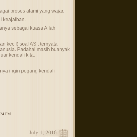
gai proses alami yang wajar.
i keajaiban.
anya sebagai kuasa Allah.
n kecil) soal ASI, ternyata
 manusia. Padahal masih buanyak
uar kendali kita.
ya ingin pegang kendali
4:24 PM
July 1, 2016