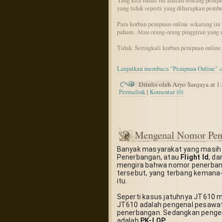
Yang kita bahas ini adalah tentang penipu
yang tidak seperti yang diharapkan pembe
Para korban penipuan online sekarang ini 
paham. Atau orang-orang pinggiran yang 
Tidak. Seringkali korban penipuan online 
Lanjutkan membaca "Penipuan Online" »
Ditulis oleh Aryo Sanjaya at 
Permalink
|
Komentar (0)
Mengenal Nomor Pen
Banyak masyarakat yang masih b
Penerbangan, atau 
Flight Id
, da
mengira bahwa nomor penerban
tersebut, yang terbang keman
itu.
Seperti kasus jatuhnya JT610 mil
JT610 adalah pengenal pesawat
penerbangan. Sedangkan pengen
adalah 
PK-LQP
.