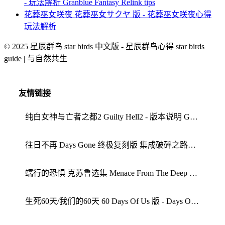
- 玩法解析 Granblue Fantasy Relink tips
花葬巫女咲夜 花葬巫女サクヤ 版 - 花葬巫女咲夜心得
玩法解析
© 2025 星辰群鸟 star birds 中文版 - 星辰群鸟心得 star birds
guide | 与自然共生
友情链接
纯白女神与亡者之都2 Guilty Hell2 - 版本说明 Guilty Hell guide
往日不再 Days Gone 终极复刻版 集成破碎之路全DLC豪华中文版 - 游戏介绍 玩法解析
蠕行的恐惧 克苏鲁选集 Menace From The Deep 中文版 - 游戏介绍 蠕行的恐惧心得
生死60天/我们的60天 60 Days Of Us 版 - Days Of Us tips 配置要求