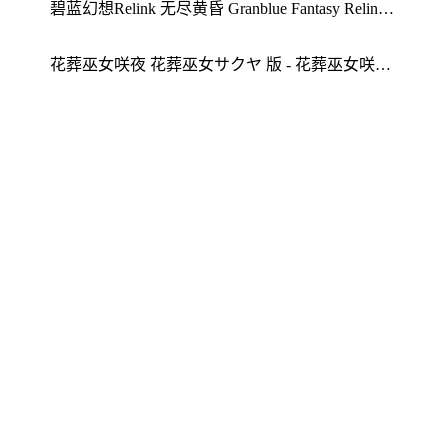
碧蓝幻想Relink 无尽黄昏 Granblue Fantasy Relink 中文版 - 玩法解析 Granblue Fantasy Relink tips
花葬巫女咲夜 花葬巫女サクヤ 版 - 花葬巫女咲夜心得 玩法解析