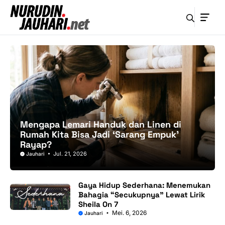
Langsung
ke
isi
Mengapa Lemari Handuk dan Linen di
Rumah Kita Bisa Jadi ‘Sarang Empuk’
Rayap?
Jul. 21, 2026
Jauhari
Gaya Hidup Sederhana: Menemukan
Bahagia “Secukupnya” Lewat Lirik
Sheila On 7
Mei. 6, 2026
Jauhari