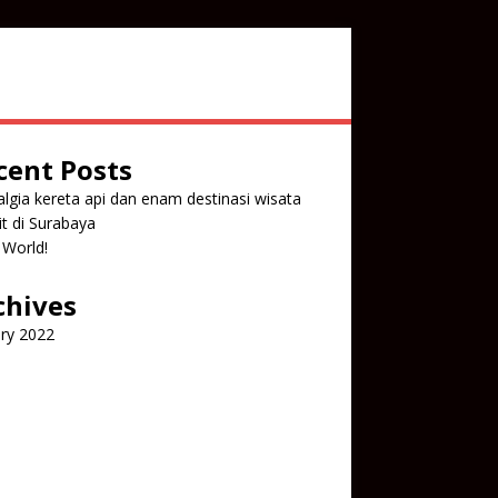
cent Posts
lgia kereta api dan enam destinasi wisata
it di Surabaya
 World!
chives
ry 2022