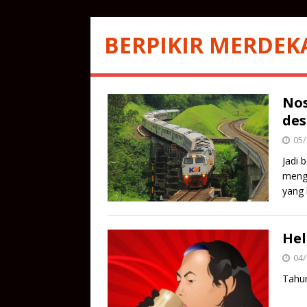
BERPIKIR MERDEK
Nos
des
05/
Jadi b
menga
yang
Hel
04/
Tahun