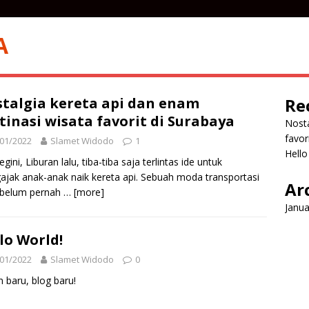
A
talgia kereta api dan enam
Re
tinasi wisata favorit di Surabaya
Nosta
favor
01/2022
Slamet Widodo
1
Hello
egini, Liburan lalu, tiba-tiba saja terlintas ide untuk
jak anak-anak naik kereta api. Sebuah moda transportasi
Ar
 belum pernah
… [more]
Janua
lo World!
01/2022
Slamet Widodo
0
 baru, blog baru!