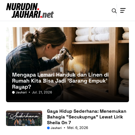
Langsung
ke
isi
Mengapa Lemari Handuk dan Linen di
Rumah Kita Bisa Jadi ‘Sarang Empuk’
Rayap?
Jul. 21, 2026
Jauhari
Gaya Hidup Sederhana: Menemukan
Bahagia “Secukupnya” Lewat Lirik
Sheila On 7
Mei. 6, 2026
Jauhari