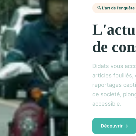
🔍 L'art de l'enquête 
L'actu
de con
Didats vous acc
articles fouillés
reportages capti
de société, plon
accessible.
Découvrir →