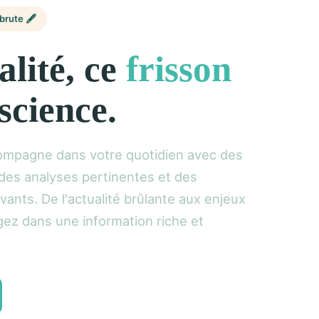
brute 🖋️
alité, ce
frisson
science.
ompagne dans votre quotidien avec des
, des analyses pertinentes et des
vants. De l'actualité brûlante aux enjeux
gez dans une information riche et