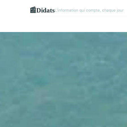
Didats
📰
L'information qui compte, chaque jour