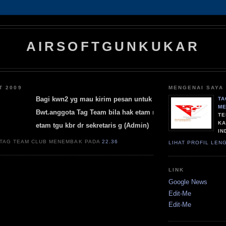
AIRSOFTGUNKUKAR
T 2009
MENGENAI SAYA
Bagi kwn2 yg mau kirim pesan untuk kwn,kerabat,densanak sap
TA
M
Bwt.anggota Tag Team bila hak etam maen lagi (08115800631)
TE
KA
etam tgu kbr dr sekretaris g (Admin)
IN
 TAG TEAM CLUB MENEMBAK PADA
22.36
LIHAT PROFIL LEN
LINK
Google News
Edit-Me
Edit-Me