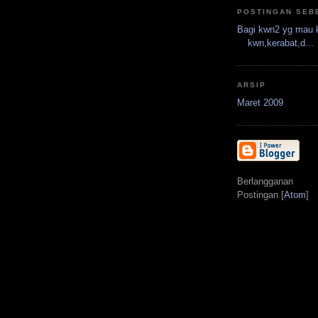
POSTINGAN SEB
Bagi kwn2 yg mau k
kwn,kerabat,d...
ARSIP
Maret 2009
Berlangganan
Postingan [
Atom
]