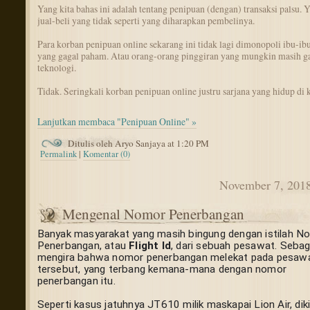
Yang kita bahas ini adalah tentang penipuan (dengan) transaksi palsu. Y
jual-beli yang tidak seperti yang diharapkan pembelinya.
Para korban penipuan online sekarang ini tidak lagi dimonopoli ibu-ibu
yang gagal paham. Atau orang-orang pinggiran yang mungkin masih g
teknologi.
Tidak. Seringkali korban penipuan online justru sarjana yang hidup di k
Lanjutkan membaca "Penipuan Online" »
Ditulis oleh Aryo Sanjaya at 1:20 PM
Permalink
|
Komentar (0)
November 7, 201
Mengenal Nomor Penerbangan
Banyak masyarakat yang masih bingung dengan istilah No
Penerbangan, atau 
Flight Id
, dari sebuah pesawat. Sebagi
mengira bahwa nomor penerbangan melekat pada pesawa
tersebut, yang terbang kemana-mana dengan nomor 
penerbangan itu.
Seperti kasus jatuhnya JT610 milik maskapai Lion Air, diki