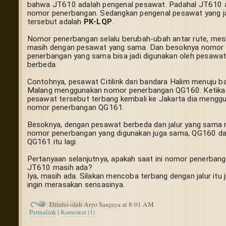
bahwa JT610 adalah pengenal pesawat. Padahal JT610 a
nomor penerbangan. Sedangkan pengenal pesawat yang ja
tersebut adalah 
PK-LQP
.
Nomor penerbangan selalu berubah-ubah antar rute, mesk
masih dengan pesawat yang sama. Dan besoknya nomor 
penerbangan yang sama bisa jadi digunakan oleh pesawat
berbeda.
Contohnya, pesawat Citilink dari bandara Halim menuju ba
Malang menggunakan nomor penerbangan QG160. Ketika 
pesawat tersebut terbang kembali ke Jakarta dia menggu
nomor penerbangan QG161.
Besoknya, dengan pesawat berbeda dan jalur yang sama 
nomor penerbangan yang digunakan juga sama, QG160 da
QG161 itu lagi.
Pertanyaan selanjutnya, apakah saat ini nomor penerbang
JT610 masih ada?
Iya, masih ada. Silakan mencoba terbang dengan jalur itu ji
ingin merasakan sensasinya.
Ditulis oleh Aryo Sanjaya at 8:01 AM
Permalink
|
Komentar (1)