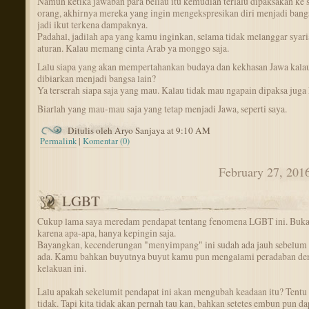
Namun ketika jawaban para beliau itu kemudian terlalu dipaksakan ke
orang, akhirnya mereka yang ingin mengekspresikan diri menjadi bangs
jadi ikut terkena dampaknya.
Padahal, jadilah apa yang kamu inginkan, selama tidak melanggar syari
aturan. Kalau memang cinta Arab ya monggo saja.
Lalu siapa yang akan mempertahankan budaya dan kekhasan Jawa kala
dibiarkan menjadi bangsa lain?
Ya terserah siapa saja yang mau. Kalau tidak mau ngapain dipaksa juga
Biarlah yang mau-mau saja yang tetap menjadi Jawa, seperti saya.
Ditulis oleh Aryo Sanjaya at 9:10 AM
Permalink
|
Komentar (0)
February 27, 201
LGBT
Cukup lama saya meredam pendapat tentang fenomena LGBT ini. Buk
karena apa-apa, hanya kepingin saja.
Bayangkan, kecenderungan "menyimpang" ini sudah ada jauh sebelum
ada. Kamu bahkan buyutnya buyut kamu pun mengalami peradaban de
kelakuan ini.
Lalu apakah sekelumit pendapat ini akan mengubah keadaan itu? Tentu 
tidak. Tapi kita tidak akan pernah tau kan, bahkan setetes embun pun da