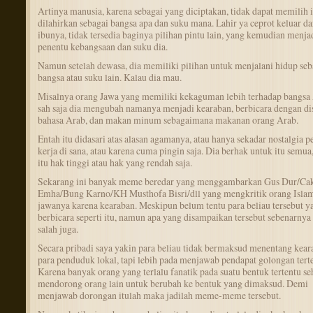
Artinya manusia, karena sebagai yang diciptakan, tidak dapat memilih 
dilahirkan sebagai bangsa apa dan suku mana. Lahir ya ceprot keluar da
ibunya, tidak tersedia baginya pilihan pintu lain, yang kemudian menja
penentu kebangsaan dan suku dia.
Namun setelah dewasa, dia memiliki pilihan untuk menjalani hidup seb
bangsa atau suku lain. Kalau dia mau.
Misalnya orang Jawa yang memiliki kekaguman lebih terhadap bangsa 
sah saja dia mengubah namanya menjadi kearaban, berbicara dengan dis
bahasa Arab, dan makan minum sebagaimana makanan orang Arab.
Entah itu didasari atas alasan agamanya, atau hanya sekadar nostalgia p
kerja di sana, atau karena cuma pingin saja. Dia berhak untuk itu semua
itu hak tinggi atau hak yang rendah saja.
Sekarang ini banyak meme beredar yang menggambarkan Gus Dur/Ca
Emha/Bung Karno/KH Musthofa Bisri/dll yang mengkritik orang Islam
jawanya karena kearaban. Meskipun belum tentu para beliau tersebut y
berbicara seperti itu, namun apa yang disampaikan tersebut sebenarnya 
salah juga.
Secara pribadi saya yakin para beliau tidak bermaksud menentang kear
para penduduk lokal, tapi lebih pada menjawab pendapat golongan terte
Karena banyak orang yang terlalu fanatik pada suatu bentuk tertentu s
mendorong orang lain untuk berubah ke bentuk yang dimaksud. Demi
menjawab dorongan itulah maka jadilah meme-meme tersebut.