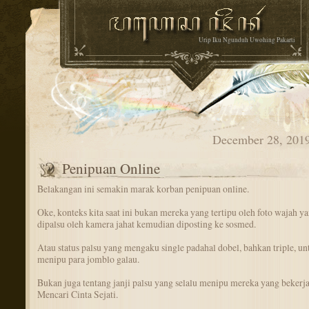
Urip Iku Ngunduh Uwohing Pakarti
December 28, 201
Penipuan Online
Belakangan ini semakin marak korban penipuan online.
Oke, konteks kita saat ini bukan mereka yang tertipu oleh foto wajah y
dipalsu oleh kamera jahat kemudian diposting ke sosmed.
Atau status palsu yang mengaku single padahal dobel, bahkan triple, un
menipu para jomblo galau.
Bukan juga tentang janji palsu yang selalu menipu mereka yang bekerja
Mencari Cinta Sejati.