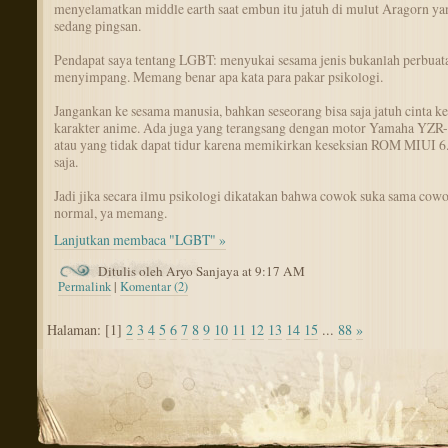
menyelamatkan middle earth saat embun itu jatuh di mulut Aragorn ya
sedang pingsan.
Pendapat saya tentang LGBT: menyukai sesama jenis bukanlah perbuat
menyimpang. Memang benar apa kata para pakar psikologi.
Jangankan ke sesama manusia, bahkan seseorang bisa saja jatuh cinta ke
karakter anime. Ada juga yang terangsang dengan motor Yamaha YZR
atau yang tidak dapat tidur karena memikirkan keseksian ROM MIUI 6
saja.
Jadi jika secara ilmu psikologi dikatakan bahwa cowok suka sama cowo
normal, ya memang.
Lanjutkan membaca "LGBT" »
Ditulis oleh Aryo Sanjaya at 9:17 AM
Permalink
|
Komentar (2)
Halaman: [1]
2
3
4
5
6
7
8
9
10
11
12
13
14
15
...
88
»