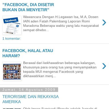
”FACEBOOK, DIA DISETIR
BUKAN DIA MENYETIR”
›
Wawancara Dengan H.Legawan Isa, M.A, Dosen
IAIN aden Fatah Palembang Laporan Romi
Maradona Beberapa waktu yang lalu masyarakat
sempat dihebo...
1 komentar:
FACEBOOK, HALAL ATAU
HARAM?
›
Berawal dari kekhawatiran beberapa kalangan,
khususnya para orang tua yang menyampaikan
kepada MUI mengenai Facebook yang
dikhawatirkan menj...
Jumat, 14 Agustus 2009
TERORISME DAN REKAYASA
AMERIKA
Oleh Imron Supriyadi (Penulis adalah Jurnalis di