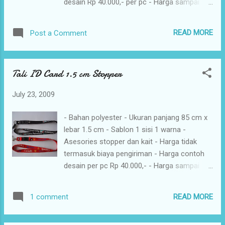
desain Rp 40.000,- per pc - Harga sampai
200 pcs Rp 3.500,- per pc - Harga 201 - 1.000
pcs Rp 3.300,- per pc - Harga 1001 - 5.000
READ MORE
Post a Comment
pcs Rp 3.150,- per pc - Harga diatas 5.000
pcs Rp 3.000,- per pc - Penambahan warna
sablon Rp 500,- per warna - Penambahan klip
Tali ID Card 1.5 cm Stopper
hp Rp. 500,-
July 23, 2009
- Bahan polyester - Ukuran panjang 85 cm x
lebar 1.5 cm - Sablon 1 sisi 1 warna -
Asesories stopper dan kait - Harga tidak
termasuk biaya pengiriman - Harga contoh
desain per pc Rp 40.000,- - Harga sampai
200 pcs Rp 4.800,- per pc - Harga 201 - 1.000
pcs Rp 4.500,- per pc - Harga 1001 - 5.000
READ MORE
1 comment
pcs Rp 4.300,- per pc - Harga diatas 5.000
pcs Rp 4.000,- per pc - Penambahan warna