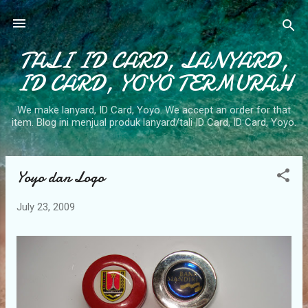
Skip to main content
TALI ID CARD, LANYARD,
ID CARD, YOYO TERMURAH
We make lanyard, ID Card, Yoyo. We accept an order for that
item. Blog ini menjual produk lanyard/tali ID Card, ID Card, Yoyo.
Yoyo dan Logo
P
o
July 23, 2009
s
t
s