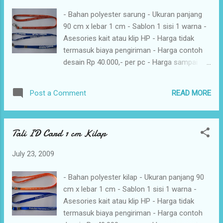
- Bahan polyester sarung - Ukuran panjang
90 cm x lebar 1 cm - Sablon 1 sisi 1 warna -
Asesories kait atau klip HP - Harga tidak
termasuk biaya pengiriman - Harga contoh
desain Rp 40.000,- per pc - Harga sampai
200 pcs Rp 3.250,- per pc - Harga 201 - 1.000
pcs Rp 3.000,- per pc - Harga 1001 - 5.000
READ MORE
Post a Comment
pcs Rp 2.750,- per pc - Harga diatas 5.000
pcs Rp 2.500,- per pc - Penambahan warna
sablon Rp 500,- per warna - Penambahan klip
Tali ID Card 1 cm Kilap
hp Rp. 500,-
July 23, 2009
- Bahan polyester kilap - Ukuran panjang 90
cm x lebar 1 cm - Sablon 1 sisi 1 warna -
Asesories kait atau klip HP - Harga tidak
termasuk biaya pengiriman - Harga contoh