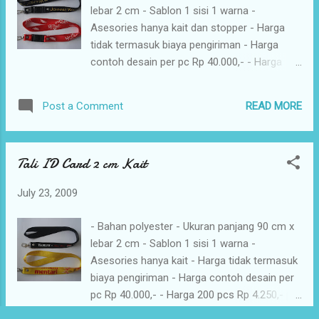
lebar 2 cm - Sablon 1 sisi 1 warna -
Asesories hanya kait dan stopper - Harga
tidak termasuk biaya pengiriman - Harga
contoh desain per pc Rp 40.000,- - Harga
sampai 200 pcs Rp 5.000,- per pc - Harga
201 - 1.000 pcs Rp 4.750,- per pc - Harga
READ MORE
Post a Comment
1001 - 5.000 pcs Rp 4.500,- per pc - Harga
diatas 5.000 pcs Rp 4.350,- per pc -
Penambahan warna sablon Rp 500,- per
Tali ID Card 2 cm Kait
warna - Penambahan klip hp Rp. 500,-
July 23, 2009
- Bahan polyester - Ukuran panjang 90 cm x
lebar 2 cm - Sablon 1 sisi 1 warna -
Asesories hanya kait - Harga tidak termasuk
biaya pengiriman - Harga contoh desain per
pc Rp 40.000,- - Harga 200 pcs Rp 4.250,- per
pc - Harga 201 - 1.000 pcs Rp 4.000,- per pc