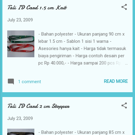
sablon Rp 500,- per warna - Penambahan klip
Tali ID Card 1.5 cm Kait
hp Rp. 500,-
July 23, 2009
- Bahan polyester - Ukuran panjang 90 cm x
lebar 1.5 cm - Sablon 1 sisi 1 warna -
Asesories hanya kait - Harga tidak termasuk
biaya pengiriman - Harga contoh desain per
pc Rp 40.000,- - Harga sampai 200 pcs Rp
4.000,- per pc - Harga 201 - 1.000 pcs Rp
3.700,- per pc - Harga 1001 - 5.000 pcs Rp
READ MORE
1 comment
3.500,- per pc - Harga diatas 5.000 pcs Rp
3.300,- per pc - Penambahan warna sablon
Rp 500,- per warna - Penambahan klip hp Rp.
Tali ID Card 2 cm Stopper
500,-
July 23, 2009
- Bahan polyester - Ukuran panjang 85 cm x