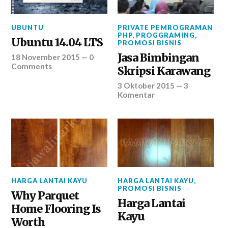
UBUNTU
PRIVATE PEMROGRAMAN
PHP
,
PROGGRAMING
,
Ubuntu 14.04 LTS
PROMOSI BISNIS
Jasa Bimbingan
18 November 2015
—
0
Comments
Skripsi Karawang
3 Oktober 2015
—
3
Komentar
HARGA LANTAI KAYU
HARGA LANTAI KAYU
,
PROMOSI BISNIS
Why Parquet
Harga Lantai
Home Flooring Is
Kayu
Worth