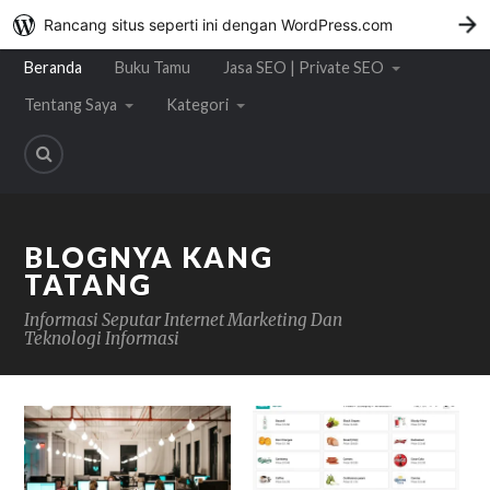
Rancang situs seperti ini dengan WordPress.com
M
Beranda
Buku Tamu
Jasa SEO | Private SEO
Tentang Saya
Kategori
BLOGNYA KANG
TATANG
Informasi Seputar Internet Marketing Dan
Teknologi Informasi