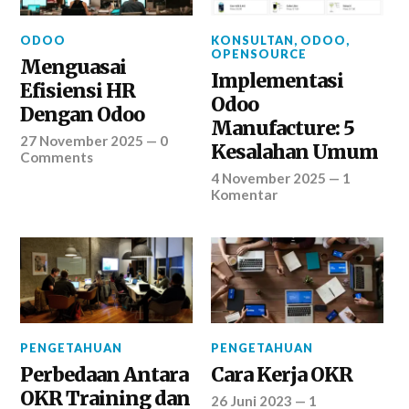
ODOO
KONSULTAN
,
ODOO
,
OPENSOURCE
Menguasai
Implementasi
Efisiensi HR
Odoo
Dengan Odoo
Manufacture: 5
27 November 2025
—
0
Kesalahan Umum
Comments
4 November 2025
—
1
Komentar
PENGETAHUAN
PENGETAHUAN
Perbedaan Antara
Cara Kerja OKR
OKR Training dan
26 Juni 2023
—
1