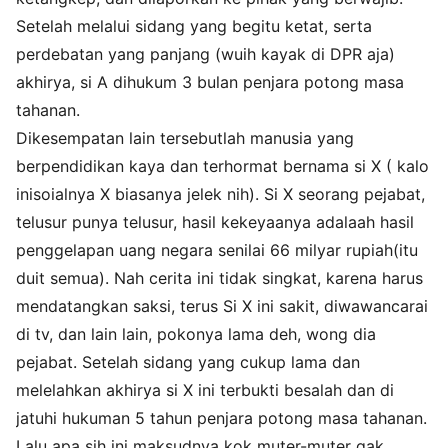
Setelah melalui sidang yang begitu ketat, serta
perdebatan yang panjang (wuih kayak di DPR aja)
akhirya, si A dihukum 3 bulan penjara potong masa
tahanan.
Dikesempatan lain tersebutlah manusia yang
berpendidikan kaya dan terhormat bernama si X ( kalo
inisoialnya X biasanya jelek nih). Si X seorang pejabat,
telusur punya telusur, hasil kekeyaanya adalaah hasil
penggelapan uang negara senilai 66 milyar rupiah(itu
duit semua). Nah cerita ini tidak singkat, karena harus
mendatangkan saksi, terus Si X ini sakit, diwawancarai
di tv, dan lain lain, pokonya lama deh, wong dia
pejabat. Setelah sidang yang cukup lama dan
melelahkan akhirya si X ini terbukti besalah dan di
jatuhi hukuman 5 tahun penjara potong masa tahanan.
Lalu apa sih ini maksudnya kok muter-muter gak