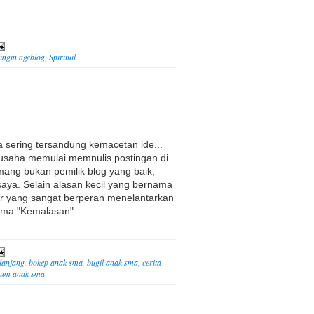
ingin ngeblog
,
Spirituil
a sering tersandung kemacetan ide...
erusaha memulai memnulis postingan di
emang bukan pemilik blog yang baik,
aya. Selain alasan kecil yang bernama
ar yang sangat berperan menelantarkan
rnama "Kemalasan".
lanjang
,
bokep anak sma
,
bugil anak sma
,
cerita
sum anak sma