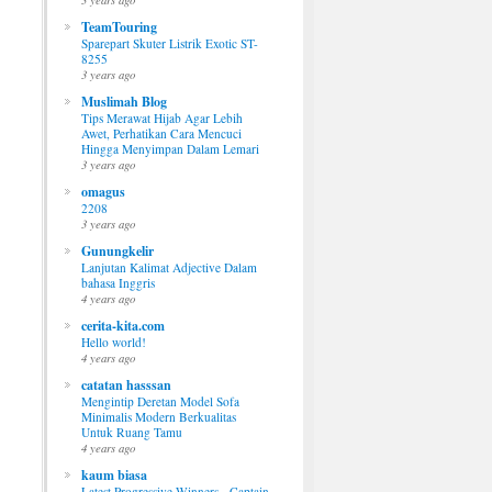
TeamTouring
Sparepart Skuter Listrik Exotic ST-
8255
3 years ago
Muslimah Blog
Tips Merawat Hijab Agar Lebih
Awet, Perhatikan Cara Mencuci
Hingga Menyimpan Dalam Lemari
3 years ago
omagus
2208
3 years ago
Gunungkelir
Lanjutan Kalimat Adjective Dalam
bahasa Inggris
4 years ago
cerita-kita.com
Hello world!
4 years ago
catatan hasssan
Mengintip Deretan Model Sofa
Minimalis Modern Berkualitas
Untuk Ruang Tamu
4 years ago
kaum biasa
Latest Progressive Winners - Captain