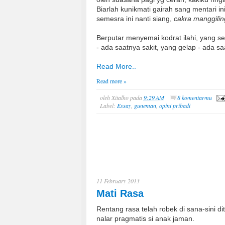
Biarlah kunikmati gairah sang mentari in
semesra ini nanti siang,
cakra manggili
Berputar menyemai kodrat ilahi, yang s
- ada saatnya sakit, yang gelap - ada sa
Read More..
Read more »
oleh
Xitalho
pada
9:29 AM
8 komentarmu
Label:
Essay
,
guneman
,
opini pribadi
11 February 2013
Mati Rasa
Rentang rasa telah robek di sana-sini d
nalar pragmatis si anak jaman.