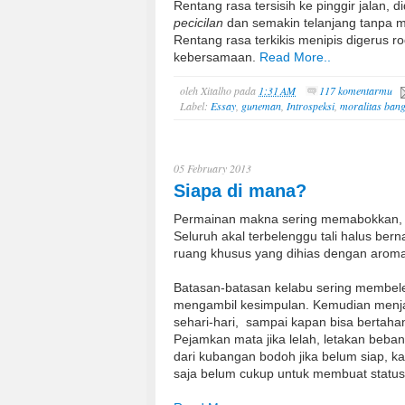
Rentang rasa tersisih ke pinggir jalan,
pecicilan
dan semakin telanjang tanpa m
Rentang rasa terkikis menipis digerus 
kebersamaan.
Read More..
oleh
Xitalho
pada
1:31 AM
117 komentarmu
Label:
Essay
,
guneman
,
Introspeksi
,
moralitas ban
05 February 2013
Siapa di mana?
Permainan makna sering memabokkan, s
Seluruh akal terbelenggu tali halus bern
ruang khusus yang dihias dengan arom
Batasan-batasan kelabu sering membelen
mengambil kesimpulan. Kemudian menj
sehari-hari, sampai kapan bisa bertaha
Pejamkan mata jika lelah, letakan beban
dari kubangan bodoh jika belum siap, k
saja belum cukup untuk membuat status