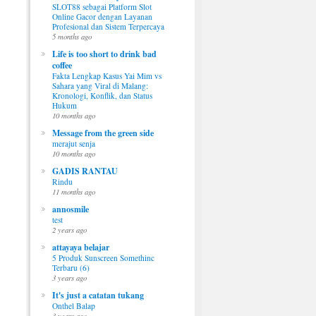
SLOT88 sebagai Platform Slot
Online Gacor dengan Layanan
Profesional dan Sistem Terpercaya
5 months ago
Life is too short to drink bad
coffee
Fakta Lengkap Kasus Yai Mim vs
Sahara yang Viral di Malang:
Kronologi, Konflik, dan Status
Hukum
10 months ago
Message from the green side
merajut senja
10 months ago
GADIS RANTAU
Rindu
11 months ago
annosmile
test
2 years ago
attayaya belajar
5 Produk Sunscreen Somethinc
Terbaru (6)
3 years ago
It's just a catatan tukang
Onthel Balap
3 years ago