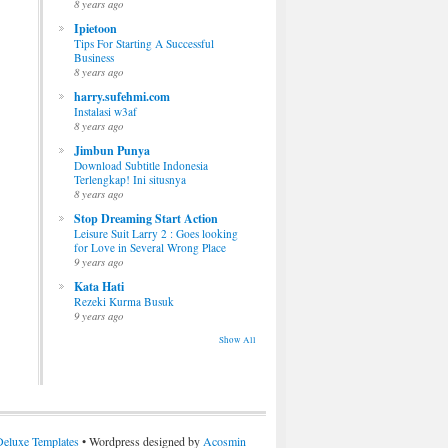
8 years ago
Ipietoon
Tips For Starting A Successful
Business
8 years ago
harry.sufehmi.com
Instalasi w3af
8 years ago
Jimbun Punya
Download Subtitle Indonesia
Terlengkap! Ini situsnya
8 years ago
Stop Dreaming Start Action
Leisure Suit Larry 2 : Goes looking
for Love in Several Wrong Place
9 years ago
Kata Hati
Rezeki Kurma Busuk
9 years ago
Show All
Deluxe Templates
• Wordpress designed by
Acosmin