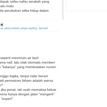
 didepak nafsu-nafsu serakah yang
alu-malu.
roda perubahan etika hidup dalam
gsa
,
opini pribadi
,
pingin ngeblog
,
Spirituil
eperti meminum air laut!
ama naif, lalu otak otomatis memberi
a "katanya" yang membutakan nurani.
ggu logika, tanpa nalar berani
adi permainan faham adalah warna
n?
 jika penat, tak usah memaksa keluar
arena hanya dengan jalan "mengerti"
 "
expert
".