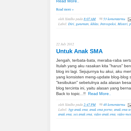
Read More..
Read more »
oleh
Xitalho
pada
8:07 AM
53 komentarmu
Label:
Diri
,
guneman
,
ikhlas
,
Introspeksi
,
Misteri
,
p
22 July 2012
Untuk Anak SMA
Jengah, terbata-bata, meraba-raba sert
Itulah yang aku rasakan kita "harus" b
blog ini lagi. Sejujurnya ku akui, aku m
yang konsisten meng-update blog-blog s
"kesibukan" sebetulnya ada alasan bes
blog tercinta ini, yaitu alasan yang be
Back to topic...!!
Read More..
oleh
Xitalho
pada
2:47 PM
48 komentarmu
Label:
3gp anak sma
,
anak sma porno
,
anak sma te
anak sma
,
sex anak sma
,
video anak sma
,
video me