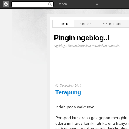
HOME
ABOUT
MY BLOGROLL
Pingin ngeblog..!
Ngeblog.. ikut melestarikan peradaban manusia.
02 December 2015
Terapung
Indah pada waktunya....
Pori-pori ku serasa gelagapan menghiru
udara ini harus kunikmati karena hanya i
oleh suasana pagi yg cerah, kakiku ring