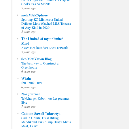
Cooks Casino Mobile
5 years ago
metaMARSphose
Sporting KC-Minnesota United
Delivers Most-Watched MLS Telecast
of Any Kind in 2020
5 years ago
The Limited of my unlimited
Mind
Akses localhost dari Local network
5 years ago
Seo MotiVation Blog
The best way to Construct a
Greenhouse
6 years ago
Wieda
Ibu untuk Putri
6 years ago
Néo Journal
Télécharger Zabor : ou Les psaumes
libre
7 years ago
Catatan Sawali Tuhusetya
Gaduh UNBK, FSGI Bilang
Mendikbud Tak Cukup Hanya Minta
Maaf, Lalu?