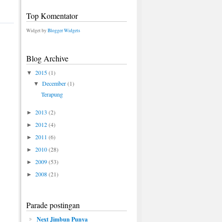
Top Komentator
Widget by
Blogger Widgets
Blog Archive
2015
(1)
▼
December
(1)
▼
Terapung
2013
(2)
►
2012
(4)
►
2011
(6)
►
2010
(28)
►
2009
(53)
►
2008
(21)
►
Parade postingan
Next Jimbun Punya