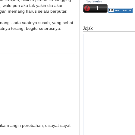
Top Stories
i, walo pun aku tak yakin dia akan
ngan
memang harus selalu berputar.
enang - ada saatnya susah, yang sehat
Jejak
atnya terang, begitu seterusnya.
itikam angin perobahan, disayat-sayat