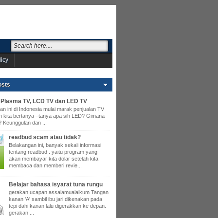
licy
osts
Plasma TV, LCD TV dan LED TV
an ini di Indonesia mulai marak penjualan TV
 kita bertanya –tanya apa sih LED? Gimana
? Keunggulan dan ...
readbud scam atau tidak?
Belakangan ini, banyak sekali informasi
tentang readbud . yaitu program yang
akan membayar kita dolar setelah kita
membaca dan memberi revie...
Belajar bahasa isyarat tuna rungu
gerakan ucapan assalamualaikum Tangan
kanan 'A' sambil ibu jari dikenakan pada
tepi dahi kanan lalu digerakkan ke depan.
gerakan ...