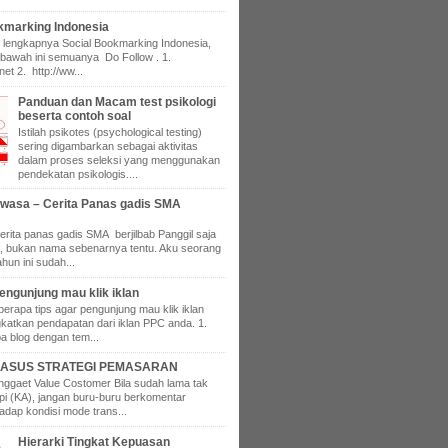
kmarking Indonesia
ar lengkapnya Social Bookmarking Indonesia,
di bawah ini semuanya Do Follow . 1.
.net 2. http://ww...
Panduan dan Macam test psikologi
beserta contoh soal
Istilah psikotes (psychological testing)
sering digambarkan sebagai aktivitas
dalam proses seleksi yang menggunakan
pendekatan psikologis....
ewasa – Cerita Panas gadis SMA
erita panas gadis SMA berjilbab Panggil saja
, bukan nama sebenarnya tentu. Aku seorang
hun ini sudah...
engunjung mau klik iklan
eberapa tips agar pengunjung mau klik iklan
katkan pendapatan dari iklan PPC anda. 1.
a blog dengan tem...
ASUS STRATEGI PEMASARAN
gaet Value Costomer Bila sudah lama tak
api (KA), jangan buru-buru berkomentar
adap kondisi mode trans...
Hierarki Tingkat Kepuasan