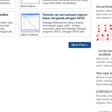
Social Boo
berikut daft
situs-situs 
online
Tutorial cari persamaan regresi
http://definisi
linear berganda dengan SPSS
Next Post »
Cerita D
berjilbab
Awal kisah c
namaku Dina
siswi yang ta
Tips agar p
Berikut ini b
untuk mening
Buat beberap
CONTOH K
Perumka meng
naik kereta 
negative terh