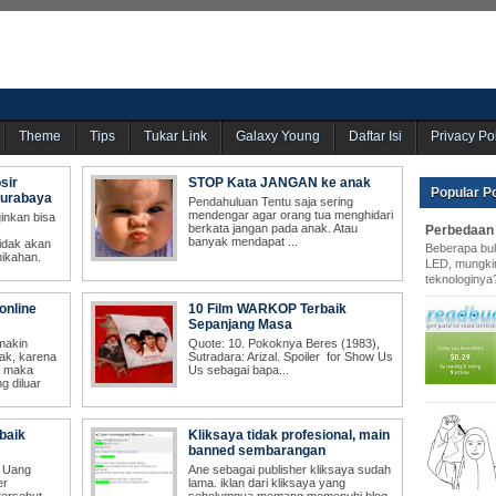
Theme
Tips
Tukar Link
Galaxy Young
Daftar Isi
Privacy Po
sir
STOP Kata JANGAN ke anak
Popular P
Surabaya
Perbedaan 
Beberapa bul
LED, mungkin
teknologinya
online
10 Film WARKOP Terbaik
Sepanjang Masa
 baik
Kliksaya tidak profesional, main
banned sembarangan