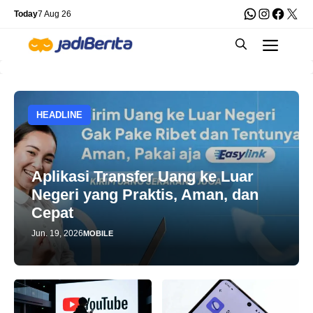
Skip
WhatsApp
Instagra
Faceb
X
Today
7 Aug 26
to
Men
content
HEADLINE
Aplikasi Transfer Uang ke Luar
Negeri yang Praktis, Aman, dan
Cepat
Jun. 19, 2026
MOBILE