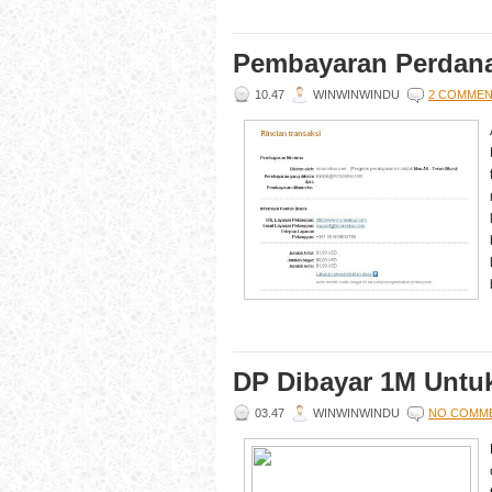
Pembayaran Perdana
10.47
WINWINWINDU
2 COMME
DP Dibayar 1M Untu
03.47
WINWINWINDU
NO COMM