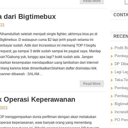
Read More
CONTA
 dari Bigtimebux
NTS
Alhamdulilah setelah menjadi single fighter, akhirnya bisa po di
RECEN
Bigtimebux :D walaupun cuma $2 tapi jerih payah selama ini
terbayar sudah. Adik dari Incrasebux ini memang TOP !! begitu
Profit 
request, ga sampai 3 detik sudah sampai ke paypal saya. Mantap
Pembaya
kan?Gabung yuk, tunggu apa lagi? bukti sudah ada. Jangan
biarkan kesempatan mendapatkan uang tambahan dari internet
DP Diba
hilang karena tidak dimanfaatkanSilahkan daftar disiniatau klik
Lagi La
banner dibawah : SALAM...
Teka-Te
Read More
Pembay
Pembaya
k Operasi Keperawanan
Bigtime
ENTS
Incrase
DP menggemparkan dunia perfilman dengan akan melakukan
PO Perd
operasi keperawanan, waw banyak orang yang menentang