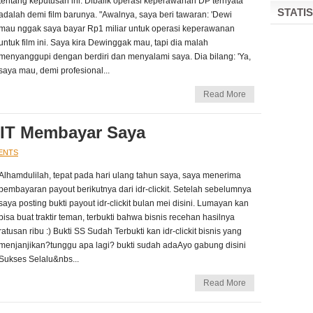
tentang keputusan ini. Dibalik operasi keperawanan DP ternyata
STATI
adalah demi film barunya. "Awalnya, saya beri tawaran: 'Dewi
mau nggak saya bayar Rp1 miliar untuk operasi keperawanan
untuk film ini. Saya kira Dewinggak mau, tapi dia malah
menyanggupi dengan berdiri dan menyalami saya. Dia bilang: 'Ya,
saya mau, demi profesional...
Read More
KIT Membayar Saya
ENTS
Alhamdulilah, tepat pada hari ulang tahun saya, saya menerima
pembayaran payout berikutnya dari idr-clickit. Setelah sebelumnya
saya posting bukti payout idr-clickit bulan mei disini. Lumayan kan
bisa buat traktir teman, terbukti bahwa bisnis recehan hasilnya
ratusan ribu :) Bukti SS Sudah Terbukti kan idr-clickit bisnis yang
menjanjikan?tunggu apa lagi? bukti sudah adaAyo gabung disini
Sukses Selalu&nbs...
Read More