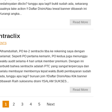
kedahsyatan dbclix? tunggu apa lagi!! bukti sudah ada, sekarang
saatnya take action !! Daftar DisiniAtau lewat banner dibawah ini
Kurangi angka...
Read More
traclix
ENTS
Alhamdulilah, PO ke-2 sentraclix tiba ke rekening saya dengan
selamat. Seperti PO pertama kemarin, PO kedua juga menunggu
waktu audit selama 4 hari untuk member premium. Dengan ini
terbukti bahwa sentraclix adalah PTC yang sangat terpercaya dan
selalu membayar membernya tepat waktu.Bukti pembayaran sudah
ada, tunggu apa lagi? buruan join !!Daftar DisiniAtau Klik banner
dibawah Raih suksesmu disini !!SALAM SUKSES...
Read More
1
2
3
4
5
Next