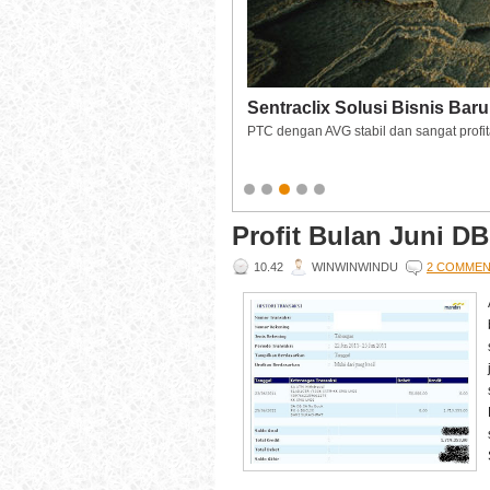
Sentraclix Solusi Bisnis Baru
Indostarbux Bintangnya Paid
PTC dengan AVG stabil dan sangat profit
Salah satu lahan bisnis yang profitable
Profit Bulan Juni DB
10.42
WINWINWINDU
2 COMME