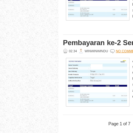
Pembayaran ke-2 Sen
02.34
WINWINWINDU
NO COMM
Page 1 of 7