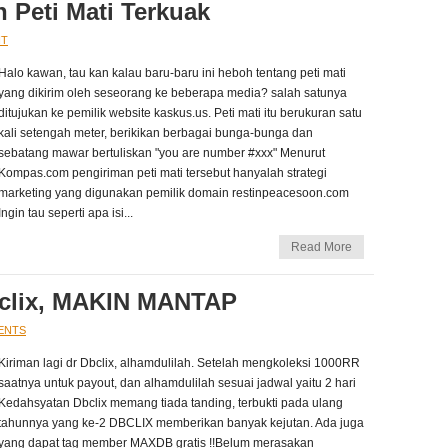
 Peti Mati Terkuak
NT
Halo kawan, tau kan kalau baru-baru ini heboh tentang peti mati
yang dikirim oleh seseorang ke beberapa media? salah satunya
ditujukan ke pemilik website kaskus.us. Peti mati itu berukuran satu
kali setengah meter, berikikan berbagai bunga-bunga dan
sebatang mawar bertuliskan "you are number #xxx" Menurut
Kompas.com pengiriman peti mati tersebut hanyalah strategi
marketing yang digunakan pemilik domain restinpeacesoon.com
Ingin tau seperti apa isi...
Read More
bclix, MAKIN MANTAP
ENTS
Kiriman lagi dr Dbclix, alhamdulilah. Setelah mengkoleksi 1000RR
saatnya untuk payout, dan alhamdulilah sesuai jadwal yaitu 2 hari
Kedahsyatan Dbclix memang tiada tanding, terbukti pada ulang
tahunnya yang ke-2 DBCLIX memberikan banyak kejutan. Ada juga
yang dapat tag member MAXDB gratis !!Belum merasakan