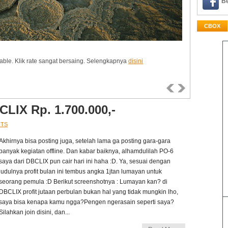
Be
CBOX
 To Click Indonesia
able. Klik rate sangat bersaing. Selengkapnya
 dengan AVG yang stabil. Selengkapnya
disini
disini
CLIX Rp. 1.700.000,-
NTS
Akhirnya bisa posting juga, setelah lama ga posting gara-gara
banyak kegiatan offline. Dan kabar baiknya, alhamdulilah PO-6
saya dari DBCLIX pun cair hari ini haha :D. Ya, sesuai dengan
judulnya profit bulan ini tembus angka 1jtan lumayan untuk
seorang pemula :D Berikut screenshotnya : Lumayan kan? di
DBCLIX profit jutaan perbulan bukan hal yang tidak mungkin lho,
saya bisa kenapa kamu ngga?Pengen ngerasain seperti saya?
Silahkan join disini, dan...