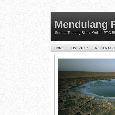
Mendulang 
Semua Tentang Bisnis Online,PTC,Bis
»
HOME
LIST PTC
REFFERAL 