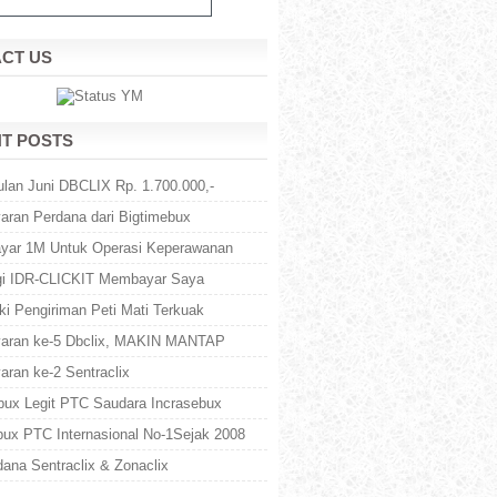
CT US
T POSTS
Bulan Juni DBCLIX Rp. 1.700.000,-
ran Perdana dari Bigtimebux
yar 1M Untuk Operasi Keperawanan
gi IDR-CLICKIT Membayar Saya
ki Pengiriman Peti Mati Terkuak
aran ke-5 Dbclix, MAKIN MANTAP
ran ke-2 Sentraclix
bux Legit PTC Saudara Incrasebux
bux PTC Internasional No-1Sejak 2008
ana Sentraclix & Zonaclix