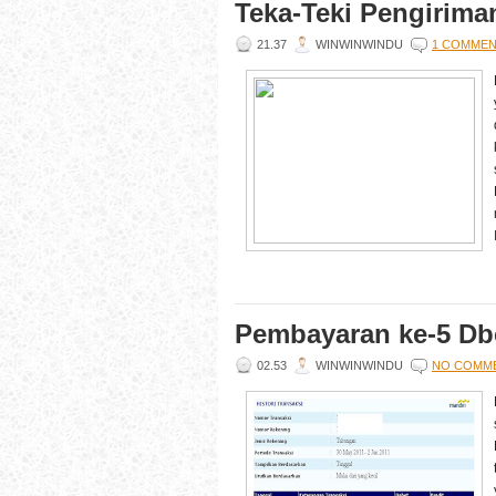
Teka-Teki Pengiriman
21.37
WINWINWINDU
1 COMME
Pembayaran ke-5 D
02.53
WINWINWINDU
NO COMM