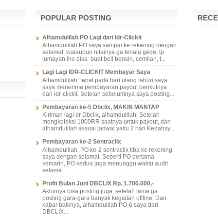
POPULAR POSTING
RECE
Alhamdulilah PO Lagi dari Idr-Clickit
Alhamdulilah PO saya sampai ke rekening dengan
selamat, walaupun nilainya ga terlalu gede, tp
lumayan lho bisa buat beli bensin, cemilan, t...
Lagi Lagi IDR-CLICKIT Membayar Saya
Alhamdulilah, tepat pada hari ulang tahun saya,
saya menerima pembayaran payout berikutnya
dari idr-clickit. Setelah sebelumnya saya posting...
Pembayaran ke-5 Dbclix, MAKIN MANTAP
Kiriman lagi dr Dbclix, alhamdulilah. Setelah
mengkoleksi 1000RR saatnya untuk payout, dan
alhamdulilah sesuai jadwal yaitu 2 hari Kedahsy...
Pembayaran ke-2 Sentraclix
Alhamdulilah, PO ke-2 sentraclix tiba ke rekening
saya dengan selamat. Seperti PO pertama
kemarin, PO kedua juga menunggu waktu audit
selama...
Profit Bulan Juni DBCLIX Rp. 1.700.000,-
Akhirnya bisa posting juga, setelah lama ga
posting gara-gara banyak kegiatan offline. Dan
kabar baiknya, alhamdulilah PO-6 saya dari
DBCLIX...