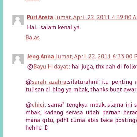
Puri Areta
Jumat, April 22, 2011 4:39:00 
Hai...salam kenal ya
Balas
Jeng Anna
Jumat, April 22, 2011 6:33:00 
@
Bayu Hidayat
: hai juga, thx dah di foll
@
sarah azahra
:silaturahmi itu penting
tulisan di blog ya mbak, thanks buat awar
@
chici
: sama² tengkyu mbak, slama ini s
mbak, kadang serasa udah pernah berad
mana gitu, pdhl cuma abis baca posting
hehhe :D