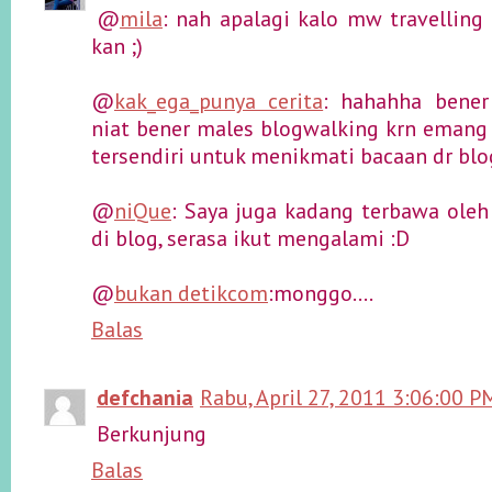
@
mila
: nah apalagi kalo mw travelling
kan ;)
@
kak_ega_punya cerita
: hahahha bener
niat bener males blogwalking krn emang
tersendiri untuk menikmati bacaan dr blo
@
niQue
: Saya juga kadang terbawa ole
di blog, serasa ikut mengalami :D
@
bukan detikcom
:monggo....
Balas
defchania
Rabu, April 27, 2011 3:06:00 P
Berkunjung
Balas