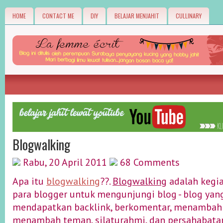
HOME
CONTACT ME
DIY
BELAJAR MENJAHIT
CULLINARY
Blogwalking
Rabu, 20 April 2011
68 Comments
Apa itu
blogwalking
??.
Blogwalking
adalah kegia
para blogger untuk mengunjungi blog - blog yan
mendapatkan backlink, berkomentar, menambah
menambah teman, silaturahmi, dan persahabatan