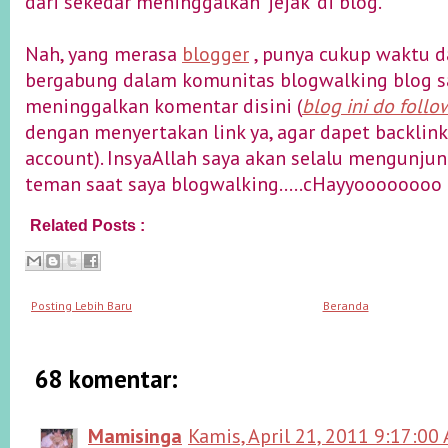
dari sekedar meninggalkan 'jejak' di blog.
Nah, yang merasa
blogger
, punya cukup waktu d
bergabung dalam komunitas blogwalking blog s
meninggalkan komentar disini (
blog ini do follo
dengan menyertakan link ya, agar dapet backlink
account). InsyaAllah saya akan selalu mengunjun
teman saat saya blogwalking.....cHayyoooooooo
Related Posts :
blogger
Posting Lebih Baru
Beranda
68 komentar:
Mamisinga
Kamis, April 21, 2011 9:17:00