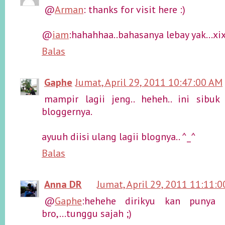
@
Arman
: thanks for visit here :)
@
iam
:hahahhaa..bahasanya lebay yak...xix
Balas
Gaphe
Jumat, April 29, 2011 10:47:00 AM
mampir lagii jeng.. heheh.. ini sibu
bloggernya.
ayuuh diisi ulang lagii blognya.. ^_^
Balas
Anna DR
Jumat, April 29, 2011 11:11:
@
Gaphe
:hehehe dirikyu kan punya 
bro,...tunggu sajah ;)