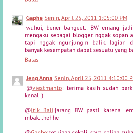
Gaphe
Senin, April 25, 2011 1:05:00 PM
wuhui, bener bangeet.. BW emang jadi
mengaku sebagai blogger. nggak sopan a
tapi nggak ngunjungin balik. lagian
banyak kesempatan dapet sesuatu yang ba
Balas
Jeng Anna
Senin, April 25, 2011 4:10:00 
@
viestmanto
: terima kasih sudah ber
kenal :)
@
Itik Bali
:jarang BW pasti karena le
mbak...hehhe
@
Gaphe
:setujaaa sekali, saya paling suk