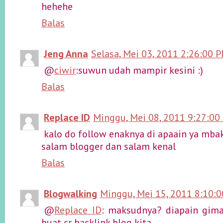
hehehe
Balas
Jeng Anna
Selasa, Mei 03, 2011 2:26:00 
@
ciwir
:suwun udah mampir kesini :)
Balas
Replace ID
Minggu, Mei 08, 2011 9:27:00
kalo do follow enaknya di apaain ya mbak
salam blogger dan salam kenal
Balas
Blogwalking
Minggu, Mei 15, 2011 8:10:
@
Replace ID
: maksudnya? diapain gima
buat cr backlink blog kita