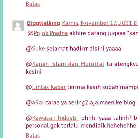
Balas
Blogwalking
Kamis, November 17, 2011 8
@
Pojok Pradna
akhire datang jugaaa *sa
@
Suke
selamat hadirrr disini yaaaa
@
Kajian Islam dan Murottal
taratengky
kesini
@
Lintas Kabar
terima kasih sudah mampi
@
aRai
carae ya sering2 aja maen ke blog
@
Kawasan Industri
ohhh iyaaa tahhh? b
personal gak terlalu mendidik hehehehhe
Balas