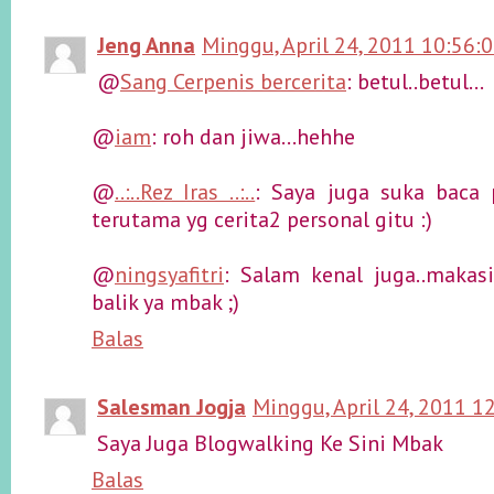
Jeng Anna
Minggu, April 24, 2011 10:56:
@
Sang Cerpenis bercerita
: betul..betul...
@
iam
: roh dan jiwa...hehhe
@
..:..Rez Iras ..:..
: Saya juga suka baca
terutama yg cerita2 personal gitu :)
@
ningsyafitri
: Salam kenal juga..makas
balik ya mbak ;)
Balas
Salesman Jogja
Minggu, April 24, 2011 1
Saya Juga Blogwalking Ke Sini Mbak
Balas