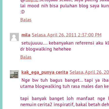
lai mood nih bisa puluhan blog saya kun
:D
Balas
mila
Selasa, April 26, 2011 2:37:00 PM
setujuuuu.... kebanyakan referensi aku k
dr blogwalking hehehee
Balas
kak_ega_punya cerita
Selasa, April 26, 
Nge bw tuh bagus banget... tapi ya ib
utama blogwalking tuh rasa males dan kesi
tapi banyak banget loh manfaat nge bw
nemuin cerita2 inspiratif, bakal betah deh