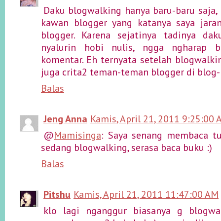
Daku blogwalking hanya baru-baru saja, i
kawan blogger yang katanya saya jara
blogger. Karena sejatinya tadinya da
nyalurin hobi nulis, ngga ngharap ba
komentar. Eh ternyata setelah blogwalkin
juga crita2 teman-teman blogger di blog
Balas
Jeng Anna
Kamis, April 21, 2011 9:25:00
@
Mamisinga
: Saya senang membaca tu
sedang blogwalking, serasa baca buku :)
Balas
Pitshu
Kamis, April 21, 2011 11:47:00 AM
klo lagi nganggur biasanya g blogwa