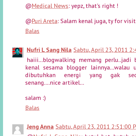
@
Medical News
: yepz, that's right !
@
Puri Areta
: Salam kenal juga, ty for visit
Balas
Nufri L Sang Nila
Sabtu, April 23, 2011 2
haiii...blogwalking memang perlu..jad
kenal sesama blogger lainnya...walau 
dibutuhkan energi yang gak sedik
senang....nice artikel...
salam :)
Balas
Jeng Anna
Sabtu, April 23, 2011 2:51:00 