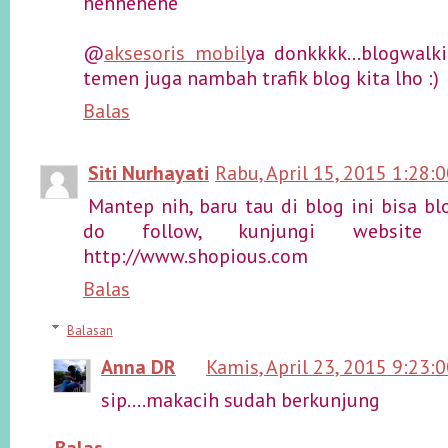
hehhehehe
@
aksesoris mobil
ya donkkkk...blogwalk
temen juga nambah trafik blog kita lho :)
Balas
Siti Nurhayati
Rabu, April 15, 2015 1:28:
Mantep nih, baru tau di blog ini bisa b
do follow, kunjungi websit
http://www.shopious.com
Balas
Balasan
Anna DR
Kamis, April 23, 2015 9:23:
sip....makacih sudah berkunjung
Balas