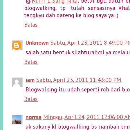
@
Nufri L Sang Nila
: betul bgt, butuh e
blogwalking, tp itulah sensasinya #hal
tengkyu dah dateng ke blog saya ya :)
Balas
Unknown
Sabtu, April 23, 2011 8:49:00 P
salah satu bentuk silahturahmi ya melal
Balas
iam
Sabtu, April 23, 2011 11:43:00 PM
Blogwalking itu udah seperti roh dari blog
Balas
norma
Minggu, April 24, 2011 12:06:00 A
ak sukany kl blogwalking bs nambah tmn