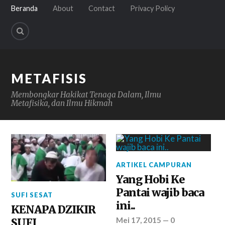
Beranda
About
Contact
Privacy Policy
METAFISIS
Membongkar Hakikat Tenaga Dalam, Ilmu
Metafisika, dan Ilmu Hikmah
ARTIKEL CAMPURAN
Yang Hobi Ke
Pantai wajib baca
SUFI SESAT
ini..
KENAPA DZIKIR
Mei 17, 2015
—
0
SUFI