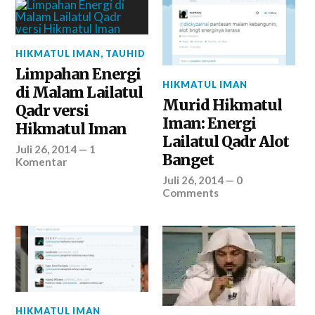
HIKMATUL IMAN
,
TAUHID
Limpahan Energi
HIKMATUL IMAN
di Malam Lailatul
Murid Hikmatul
Qadr versi
Iman: Energi
Hikmatul Iman
Lailatul Qadr Alot
Juli 26, 2014
—
1
Banget
Komentar
Juli 26, 2014
—
0
Comments
HIKMATUL IMAN