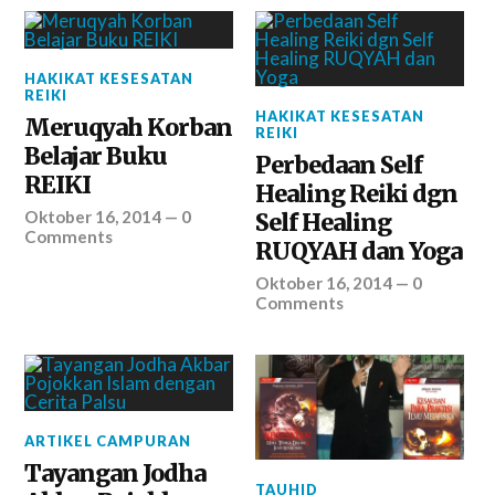
HAKIKAT KESESATAN
REIKI
HAKIKAT KESESATAN
Meruqyah Korban
REIKI
Belajar Buku
Perbedaan Self
REIKI
Healing Reiki dgn
Oktober 16, 2014
—
0
Self Healing
Comments
RUQYAH dan Yoga
Oktober 16, 2014
—
0
Comments
ARTIKEL CAMPURAN
Tayangan Jodha
TAUHID