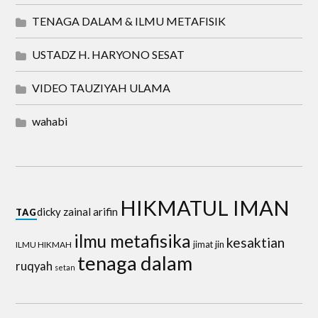
TENAGA DALAM & ILMU METAFISIK
USTADZ H. HARYONO SESAT
VIDEO TAUZIYAH ULAMA
wahabi
HIKMATUL IMAN
dicky zainal arifin
TAG
ilmu metafisika
kesaktian
jin
ILMU HIKMAH
jimat
tenaga dalam
ruqyah
setan