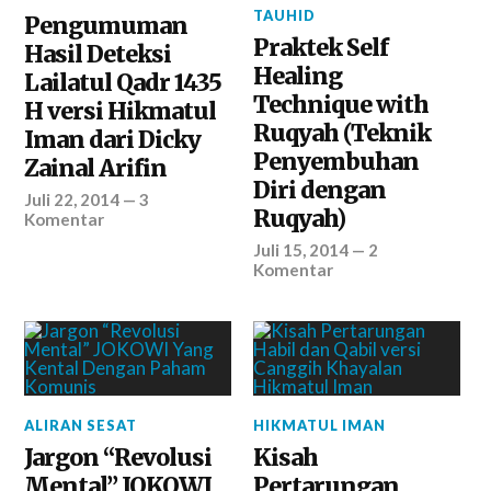
TAUHID
Pengumuman
Praktek Self
Hasil Deteksi
Healing
Lailatul Qadr 1435
Technique with
H versi Hikmatul
Ruqyah (Teknik
Iman dari Dicky
Penyembuhan
Zainal Arifin
Diri dengan
Juli 22, 2014
—
3
Ruqyah)
Komentar
Juli 15, 2014
—
2
Komentar
ALIRAN SESAT
HIKMATUL IMAN
Jargon “Revolusi
Kisah
Mental” JOKOWI
Pertarungan