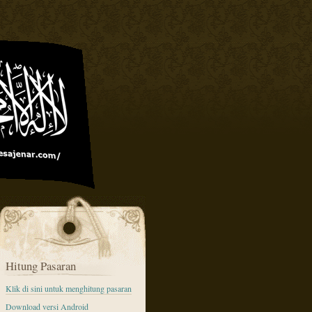
Hitung Pasaran
Klik di sini untuk menghitung pasaran
Download versi Android