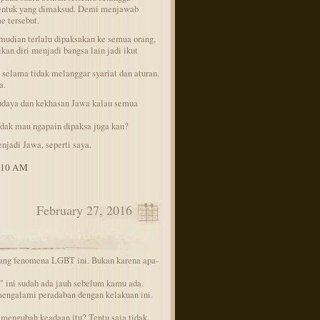
bentuk yang dimaksud. Demi menjawab
 tersebut.
mudian terlalu dipaksakan ke semua orang,
an diri menjadi bangsa lain jadi ikut
 selama tidak melanggar syariat dan aturan.
a.
udaya dan kekhasan Jawa kalau semua
idak mau ngapain dipaksa juga kan?
njadi Jawa, seperti saya.
9:10 AM
February 27, 2016
ang fenomena LGBT ini. Bukan karena apa-
ini sudah ada jauh sebelum kamu ada.
engalami peradaban dengan kelakuan ini.
 mengubah keadaan itu? Tentu saja tidak.