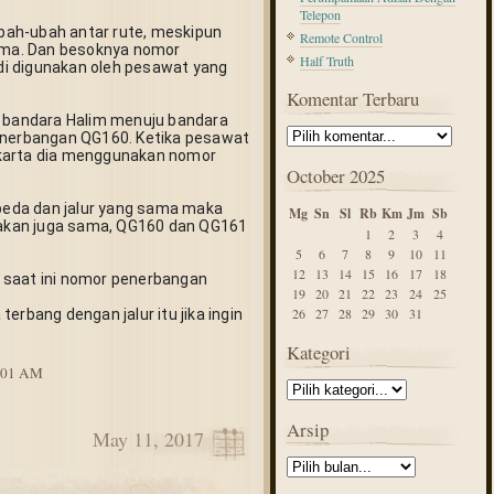
Telepon
ah-ubah antar rute, meskipun 
Remote Control
ma. Dan besoknya nomor 
Half Truth
i digunakan oleh pesawat yang 
Komentar Terbaru
i bandara Halim menuju bandara 
erbangan QG160. Ketika pesawat 
karta dia menggunakan nomor 
October 2025
eda dan jalur yang sama maka 
Mg
Sn
Sl
Rb
Km
Jm
Sb
kan juga sama, QG160 dan QG161 
1
2
3
4
5
6
7
8
9
10
11
12
13
14
15
16
17
18
 saat ini nomor penerbangan 
19
20
21
22
23
24
25
26
27
28
29
30
31
erbang dengan jalur itu jika ingin 
Kategori
8:01 AM
Arsip
May 11, 2017