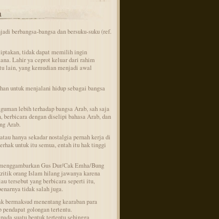
a
di berbangsa-bangsa dan bersuku-suku (ref.
iptakan, tidak dapat memilih ingin
ana. Lahir ya ceprot keluar dari rahim
intu lain, yang kemudian menjadi awal
han untuk menjalani hidup sebagai bangsa
guman lebih terhadap bangsa Arab, sah saja
berbicara dengan diselipi bahasa Arab, dan
ng Arab.
atau hanya sekadar nostalgia pernah kerja di
erhak untuk itu semua, entah itu hak tinggi
g menggambarkan Gus Dur/Cak Emha/Bung
itik orang Islam hilang jawanya karena
u tersebut yang berbicara seperti itu,
enarnya tidak salah juga.
idak bermaksud menentang kearaban para
 pendapat golongan tertentu.
 pada suatu bentuk tertentu sehingga