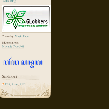
Tautan Blog
Theme by:
Magic Paper
Didukung oleh
Movable Type 5.01
Sindikasi
RSS
,
Atom
,
RSD