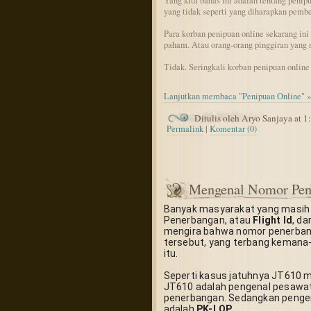
Yang kita bahas ini adalah tentang penipu
yang tidak seperti yang diharapkan pembe
Para korban penipuan online sekarang ini 
paham. Atau orang-orang pinggiran yang 
Tidak. Seringkali korban penipuan online 
Lanjutkan membaca "Penipuan Online" »
Ditulis oleh Aryo Sanjaya at 
Permalink
|
Komentar (0)
Mengenal Nomor Pen
Banyak masyarakat yang masih b
Penerbangan, atau 
Flight Id
, da
mengira bahwa nomor penerban
tersebut, yang terbang keman
itu.
Seperti kasus jatuhnya JT610 mil
JT610 adalah pengenal pesawat
penerbangan. Sedangkan pengen
adalah 
PK-LQP
.