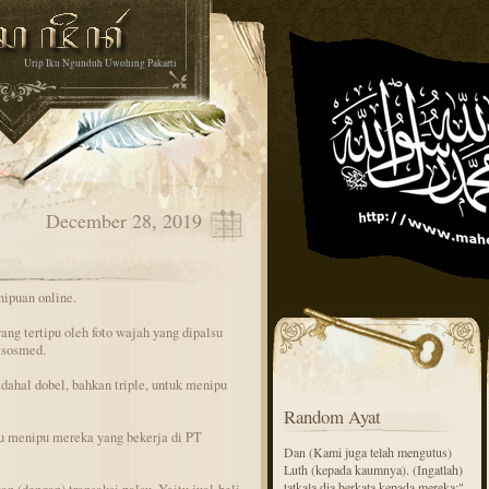
Urip Iku Ngunduh Uwohing Pakarti
December 28, 2019
nipuan online.
ang tertipu oleh foto wajah yang dipalsu
 sosmed.
dahal dobel, bahkan triple, untuk menipu
Random Ayat
lu menipu mereka yang bekerja di PT
Dan (Kami juga telah mengutus)
Luth (kepada kaumnya). (Ingatlah)
tatkala dia berkata kepada mereka:"