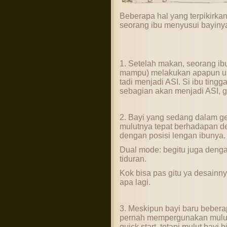
Beberapa hal yang terpikirk
seorang ibu menyusui bayiny
1. Setelah makan, seorang ibu 
mampu) melakukan apapun 
tadi menjadi ASI. Si ibu tingg
sebagian akan menjadi ASI, gi
2. Bayi yang sedang dalam g
mulutnya tepat berhadapan de
dengan posisi lengan ibunya.
Dual mode: begitu juga denga
tiduran.
Kok bisa pas gitu ya desainny
apa lagi.
3. Meskipun bayi baru beberap
pernah mempergunakan mulutny
quick start, tetapi mulut bayi