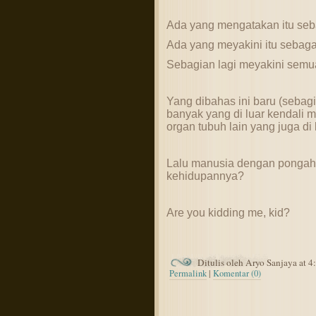
Ada yang mengatakan itu seba
Ada yang meyakini itu sebaga
Sebagian lagi meyakini semu
Yang dibahas ini baru (sebagia
banyak yang di luar kendali
organ tubuh lain yang juga di l
Lalu manusia dengan pongahn
kehidupannya?
Are you kidding me, kid?
Ditulis oleh Aryo Sanjaya at 
Permalink
|
Komentar (0)