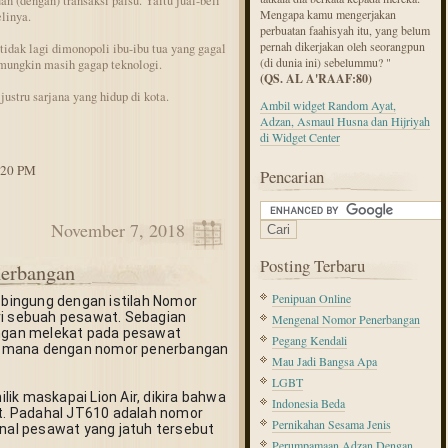
an (dengan) transaksi palsu. Yaitu jual-beli
Mengapa kamu mengerjakan
linya.
perbuatan faahisyah itu, yang belum
pernah dikerjakan oleh seorangpun
tidak lagi dimonopoli ibu-ibu tua yang gagal
(di dunia ini) sebelummu? "
mungkin masih gagap teknologi.
(QS. AL A'RAAF:80)
justru sarjana yang hidup di kota.
Ambil widget Random Ayat,
Adzan, Asmaul Husna dan Hijriyah
di Widget Center
1:20 PM
Pencarian
November 7, 2018
Posting Terbaru
erbangan
Penipuan Online
ingung dengan istilah Nomor 
ri sebuah pesawat. Sebagian 
Mengenal Nomor Penerbangan
gan melekat pada pesawat 
Pegang Kendali
a-mana dengan nomor penerbangan 
Mau Jadi Bangsa Apa
LGBT
ik maskapai Lion Air, dikira bahwa 
Indonesia Beda
. Padahal JT610 adalah nomor 
Pernikahan Sesama Jenis
al pesawat yang jatuh tersebut 
Perumpamaan Adzan Dengan