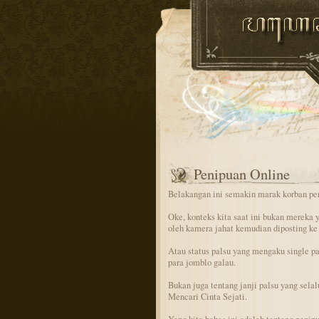
Penipuan Online
Belakangan ini semakin marak korban pe
Oke, konteks kita saat ini bukan mereka y
oleh kamera jahat kemudian diposting ke
Atau status palsu yang mengaku single pa
para jomblo galau.
Bukan juga tentang janji palsu yang sela
Mencari Cinta Sejati.