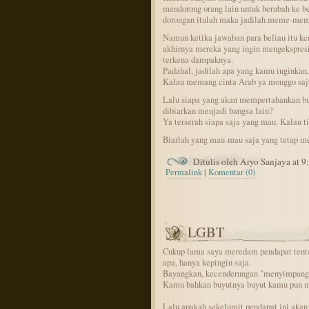
mendorong orang lain untuk berubah ke 
dorongan itulah maka jadilah meme-meme
Namun ketika jawaban para beliau itu ke
akhirnya mereka yang ingin mengekspresik
terkena dampaknya.
Padahal, jadilah apa yang kamu inginkan,
Kalau memang cinta Arab ya monggo saj
Lalu siapa yang akan mempertahankan b
dibiarkan menjadi bangsa lain?
Ya terserah siapa saja yang mau. Kalau t
Biarlah yang mau-mau saja yang tetap me
Ditulis oleh Aryo Sanjaya at 
Permalink
|
Komentar (0)
LGBT
Cukup lama saya meredam pendapat tent
apa, hanya kepingin saja.
Bayangkan, kecenderungan "menyimpang" 
Kamu bahkan buyutnya buyut kamu pun m
Lalu apakah sekelumit pendapat ini akan