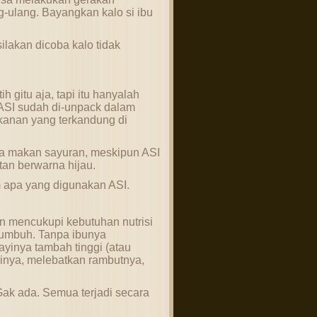
-ulang. Bayangkan kalo si ibu
ilakan dicoba kalo tidak
 gitu aja, tapi itu hanyalah
 ASI sudah di-unpack dalam
kanan yang terkandung di
a makan sayuran, meskipun ASI
utan berwarna hijau.
 apa yang digunakan ASI.
n mencukupi kebutuhan nutrisi
 tumbuh. Tanpa ibunya
yinya tambah tinggi (atau
nya, melebatkan rambutnya,
Gak ada. Semua terjadi secara