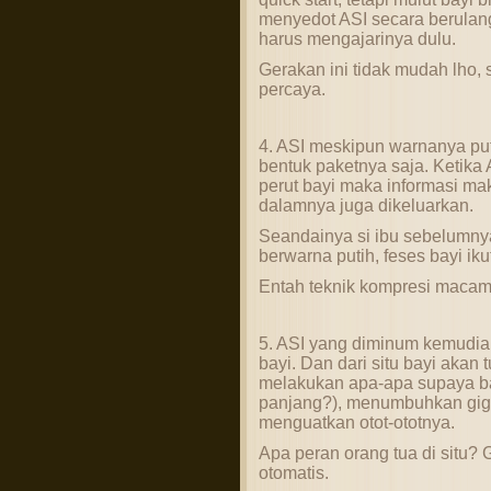
menyedot ASI secara berulang
harus mengajarinya dulu.
Gerakan ini tidak mudah lho, s
percaya.
4. ASI meskipun warnanya putih
bentuk paketnya saja. Ketika
perut bayi maka informasi ma
dalamnya juga dikeluarkan.
Seandainya si ibu sebelumny
berwarna putih, feses bayi ik
Entah teknik kompresi macam
5. ASI yang diminum kemudia
bayi. Dan dari situ bayi akan
melakukan apa-apa supaya ba
panjang?), menumbuhkan gigi
menguatkan otot-ototnya.
Apa peran orang tua di situ? 
otomatis.