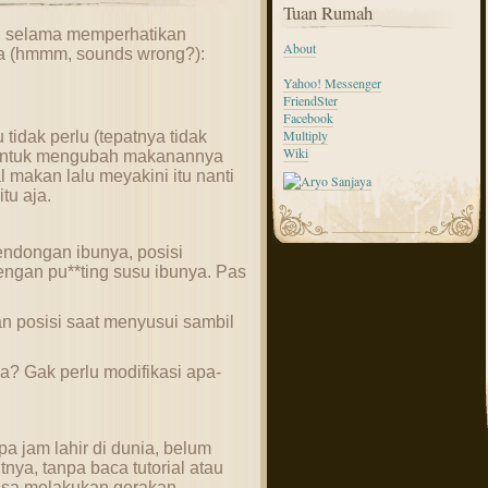
Tuan Rumah
an selama memperhatikan
About
a (hmmm, sounds wrong?):
Yahoo! Messenger
FriendSter
Facebook
Multiply
tidak perlu (tepatnya tidak
Wiki
untuk mengubah makanannya
al makan lalu meyakini itu nanti
tu aja.
endongan ibunya, posisi
ngan pu**ting susu ibunya. Pas
n posisi saat menyusui sambil
a? Gak perlu modifikasi apa-
a jam lahir di dunia, belum
a, tanpa baca tutorial atau
 bisa melakukan gerakan