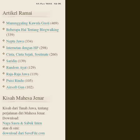
Artikel Ramai
Manunggaling Kawula Gusti
(469)
Beberapa Hal Tentang Blogwalking
(339)
Neptu Jawa
(334)
Internetan dengan HP
(298)
Cinta, Cinta Sejati, Soulmate
(260)
Saridin
(139)
Random Ayat
(129)
Raja-Raja Jawa
(119)
Puisi Rindu
(105)
Airsoft Gun
(102)
Kisah Mahesa Jenar
Kisah dari Tanah Jawa, tentang
perjalanan diri Mahesa Jenar.
Download:
Naga Sasra & Sabuk Inten
atau di sini:
download dari SaveFile.com