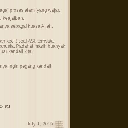
gai proses alami yang wajar.
i keajaiban.
anya sebagai kuasa Allah.
n kecil) soal ASI, ternyata
 manusia. Padahal masih buanyak
uar kendali kita.
ya ingin pegang kendali
4:24 PM
July 1, 2016