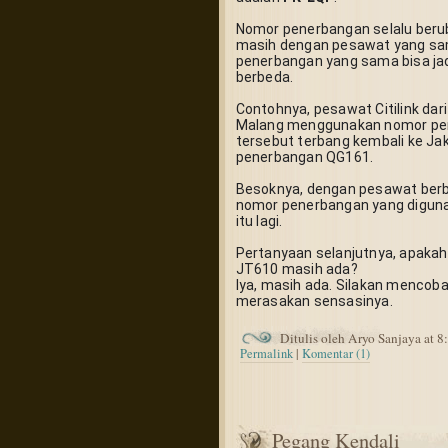
Nomor penerbangan selalu berub
masih dengan pesawat yang sa
penerbangan yang sama bisa jad
berbeda.
Contohnya, pesawat Citilink dar
Malang menggunakan nomor pen
tersebut terbang kembali ke Ja
penerbangan QG161.
Besoknya, dengan pesawat berb
nomor penerbangan yang diguna
itu lagi.
Pertanyaan selanjutnya, apakah
JT610 masih ada?
Iya, masih ada. Silakan mencoba t
merasakan sensasinya.
Ditulis oleh Aryo Sanjaya at 
Permalink
|
Komentar (1)
Pegang Kendali