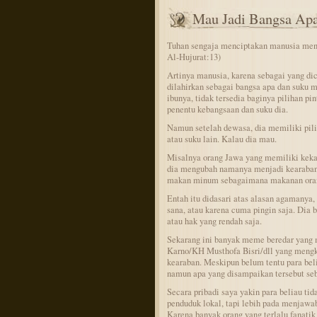
Mau Jadi Bangsa Ap
Tuhan sengaja menciptakan manusia menja
Al-Hujurat:13)
Artinya manusia, karena sebagai yang dic
dilahirkan sebagai bangsa apa dan suku m
ibunya, tidak tersedia baginya pilihan p
penentu kebangsaan dan suku dia.
Namun setelah dewasa, dia memiliki pili
atau suku lain. Kalau dia mau.
Misalnya orang Jawa yang memiliki keka
dia mengubah namanya menjadi kearaban, 
makan minum sebagaimana makanan ora
Entah itu didasari atas alasan agamanya, 
sana, atau karena cuma pingin saja. Dia b
atau hak yang rendah saja.
Sekarang ini banyak meme beredar yan
Karno/KH Musthofa Bisri/dll yang mengkr
kearaban. Meskipun belum tentu para belia
namun apa yang disampaikan tersebut seb
Secara pribadi saya yakin para beliau t
penduduk lokal, tapi lebih pada menjawab
Karena banyak orang yang terlalu fanatik